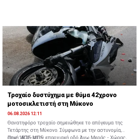
Τροχαίο δυστύχημα με θύμα 42χρονο
μοτοσικλετιστή στη Μύκονο
06.08.2026 12:11
Θανατηφόρο τροχαίο σημειώθηκε το απόγευμα της
Τετάρτης στη Μύκονο. Σύμφωνα με την αστυνομία,
στις 18:35, στην επαρχιακή οδό Άνω Μεράς - Χώρας,
Πηγή: ΑΠΕ-ΜΠΕ