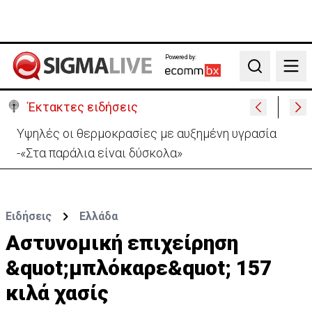
Powered by:
Search
Έκτακτες ειδήσεις
Ιταλία-Ισπανία: Στα άκρα η διπλωματική κόντρα για
το Σένγκεν
Ειδήσεις
Ελλάδα
Αστυνομική επιχείρηση
&quot;μπλόκαρε&quot; 157
κιλά χασίς