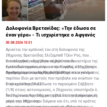
Δολοφονία Βρετανίδας: «Την έδωσα σε
έναν γέρο» - Τι ισχυρίστηκε ο Αφγανός
05.08.2026 15:51
Αρνείται την εμπλοκή του στη δολοφονία της
38χρονης Βρετανίδας Ελίζαμπεθ Τζέιν Ρος, που
εντοπίστηκε νεκρή μέσα σε βαλίτσα σε
Ο συλληφθείς οδηγήθηκε σήμερα στα δικαστήρια της
εγκαταλελειμμένο κτίριο στην Κυψέλη, ο 26χρονος
Ευελπίδων προκειμένου να απολογηθεί, όπου ζήτησε
Αφγανός που συνελήφθη ως δράστης του εγκλήματος.
προθεσμία για αύριο, Πέμπτη (6/8).
Οι ισχυρισμοί που θα προβάλει αναμένεται να είναι
περίπου ίδιοι με αυτούς που πρόβαλε και ενώπιον των
στελεχών της ΕΛ.ΑΣ.
Στην κατάθεση που έδωσε το περασμένο Σάββατο
(1/8) στους αστυνομικούς, ο 26χρονος υποστήριξε ότι
δεν σκότωσε την 38χρονη αλλά ότι την βρήκε νεκρή
Το 26χρονος Αφγανός με τη βαλίτσα που περιέχει τη
μέσα στο σπίτι όπου διέμενε και ότι, υπό το κράτος
σορό της 38χρονης:
πανικού, προχώρησε σε μια σειρά αδικαιολόγητων
«Δεν έκανα ποτέ κακό σε κανέναν. Θέλω να με