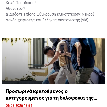
Καλό Παράδεισο!
Αθάνατος"!.
Διαβάστε επίσης:
Σύγκρουση ελικοπτέρων: Νεκροί
Δανός χειριστής και Έλληνας συντονιστής (vid)
Προσωρινά κρατούμενος ο
κατηγορούμενος για τη δολοφονία της
Βρετανίδας
06.08.2026 13:56