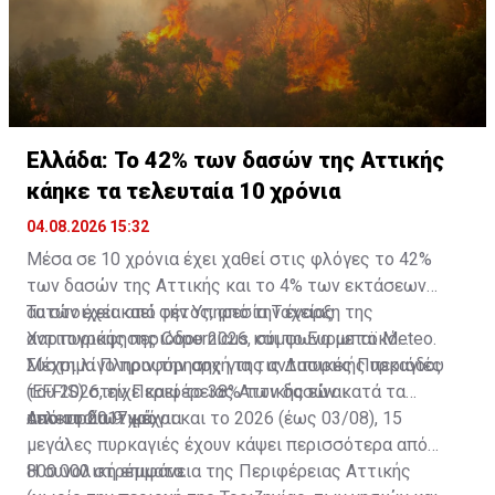
Ελλάδα: Το 42% των δασών της Αττικής
κάηκε τα τελευταία 10 χρόνια
04.08.2026 15:32
Μέσα σε 10 χρόνια έχει χαθεί στις φλόγες το 42%
των δασών της Αττικής και το 4% των εκτάσεων
αυτών έχει καεί φέτος, από την έναρξη της
Τα στοιχεία από την Υπηρεσία Ταχείας
αντιπυρικής περιόδου 2026, σύμφωνα με το Meteo.
Χαρτογράφησης Copernicus και το Ευρωπαϊκό
Σύστημα Πληροφόρησης για τις Δασικές Πυρκαγιές
Μέχρι λίγο πριν την αρχή της αντιπυρικής περιόδου
(EFFIS) στην Περιφέρειας Αττικής είναι
του 2026, είχε καεί το 38% των δασών κατά τα
αποκαρδιωτικά.
τελευταία 9 χρόνια.
Από το 2017 μέχρι και το 2026 (έως 03/08), 15
μεγάλες πυρκαγιές έχουν κάψει περισσότερα από
800.000 στρέμματα.
Η συνολική επιφάνεια της Περιφέρειας Αττικής