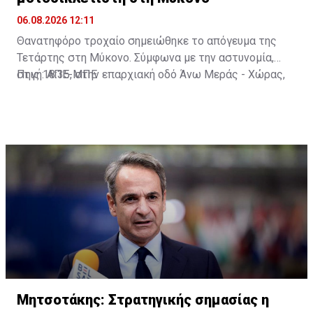
06.08.2026 12:11
Θανατηφόρο τροχαίο σημειώθηκε το απόγευμα της
Τετάρτης στη Μύκονο. Σύμφωνα με την αστυνομία,
στις 18:35, στην επαρχιακή οδό Άνω Μεράς - Χώρας,
Πηγή: ΑΠΕ-ΜΠΕ
μοτοσικλέτα που οδηγούσε 42χρονος εξετράπη της
πορείας της, πέρασε στο αντίθετο ρεύμα και
συγκρούστηκε με Ι.Χ. αυτοκίνητο που οδηγούσε
25χρονος. Από τη σύγκρουση ο 42χρονος
τραυματίστηκε θανάσιμα. Τα αίτια του δυστυχήματος
διερευνώνται από την Υποδιεύθυνση Αστυνομίας
Μυκόνου.
Μητσοτάκης: Στρατηγικής σημασίας η