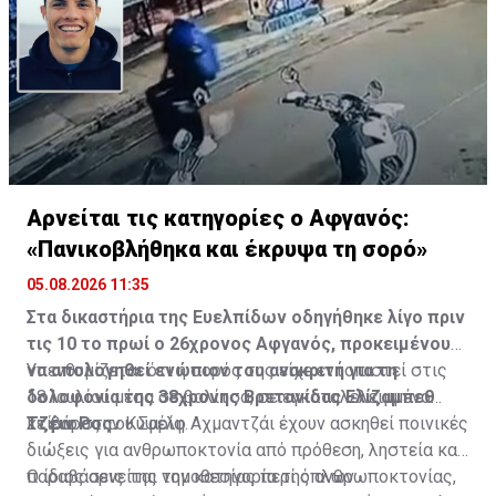
Αρνείται τις κατηγορίες ο Αφγανός:
«Πανικοβλήθηκα και έκρυψα τη σορό»
05.08.2026 11:35
Στα δικαστήρια της Ευελπίδων οδηγήθηκε λίγο πριν
τις 10 το πρωί ο 26χρονος Αφγανός, προκειμένου
να απολογηθεί ενώπιον του ανακριτή για τη
Υπενθυμίζεται ότι η σορός της είχε εντοπιστεί στις
δολοφονία της 38χρονης Βρετανίδας Ελίζαμπεθ
18 Ιουλίου μέσα σε βαλίτσα, σε εγκαταλελειμμένο
Τζέιν Ρος.
κτίριο στην Κυψέλη.
Σε βάρος του Σαρίφ Αχμαντζάι έχουν ασκηθεί ποινικές
διώξεις για ανθρωποκτονία από πρόθεση, ληστεία και
παραβάσεις της νομοθεσίας περί όπλων.
Ο ίδιος αρνείται την κατηγορία της ανθρωποκτονίας,