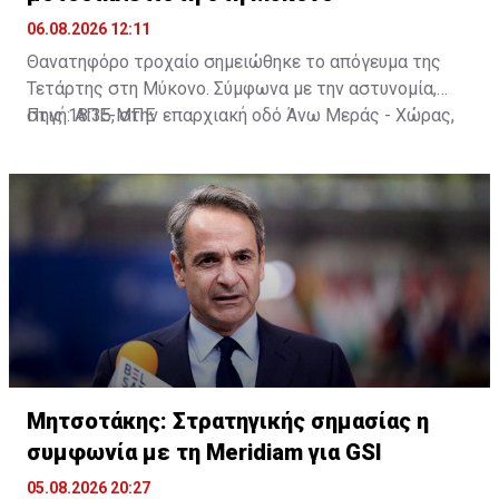
06.08.2026 12:11
Θανατηφόρο τροχαίο σημειώθηκε το απόγευμα της
Τετάρτης στη Μύκονο. Σύμφωνα με την αστυνομία,
στις 18:35, στην επαρχιακή οδό Άνω Μεράς - Χώρας,
Πηγή: ΑΠΕ-ΜΠΕ
μοτοσικλέτα που οδηγούσε 42χρονος εξετράπη της
πορείας της, πέρασε στο αντίθετο ρεύμα και
συγκρούστηκε με Ι.Χ. αυτοκίνητο που οδηγούσε
25χρονος. Από τη σύγκρουση ο 42χρονος
τραυματίστηκε θανάσιμα. Τα αίτια του δυστυχήματος
διερευνώνται από την Υποδιεύθυνση Αστυνομίας
Μυκόνου.
Μητσοτάκης: Στρατηγικής σημασίας η
συμφωνία με τη Meridiam για GSI
05.08.2026 20:27