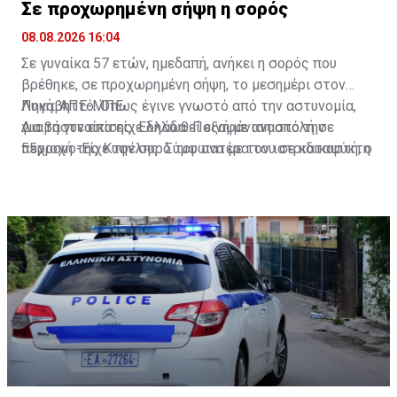
Σε προχωρημένη σήψη η σορός
08.08.2026 16:04
Σε γυναίκα 57 ετών, ημεδαπή, ανήκει η σορός που
βρέθηκε, σε προχωρημένη σήψη, το μεσημέρι στον
Λυκαβηττό. Όπως έγινε γνωστό από την αστυνομία,
Πηγή: ΑΠΕ-ΜΠΕ
για τη γυναίκα είχε δηλωθεί εξαφάνιση από την
Διαβάστε επίσης:
Ελλάδα: Ποινή με αναστολή σε
περιοχή της Κυψέλης. Σύμφωνα με τον ιατριδικαστή, ο
55χρονο-Είχε την σορό του πατέρα του σε καταψύκτη
θάνατός της αποδίδεται σε πτώση. Προανάκριση για
το συμβάν διενεργεί το Αστυνομικό Τμήμα Εξαρχείων.