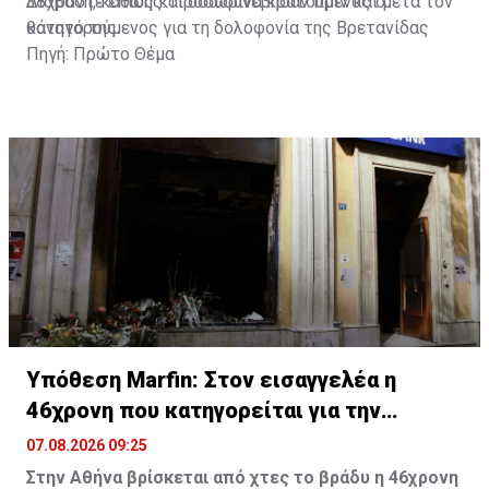
38χρονη, καθώς και όσα συνέβησαν πριν και μετά τον
Διαβάστε επίσης:
Προσωρινά κρατούμενος ο
θάνατό της.
κατηγορούμενος για τη δολοφονία της Βρετανίδας
Πηγή: Πρώτο Θέμα
Υπόθεση Marfin: Στον εισαγγελέα η
46χρονη που κατηγορείται για την
επίθεση
07.08.2026 09:25
Στην Αθήνα βρίσκεται από χτες το βράδυ η 46χρονη