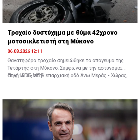
Τροχαίο δυστύχημα με θύμα 42χρονο
μοτοσικλετιστή στη Μύκονο
06.08.2026 12:11
Θανατηφόρο τροχαίο σημειώθηκε το απόγευμα της
Τετάρτης στη Μύκονο. Σύμφωνα με την αστυνομία,
στις 18:35, στην επαρχιακή οδό Άνω Μεράς - Χώρας,
Πηγή: ΑΠΕ-ΜΠΕ
μοτοσικλέτα που οδηγούσε 42χρονος εξετράπη της
πορείας της, πέρασε στο αντίθετο ρεύμα και
συγκρούστηκε με Ι.Χ. αυτοκίνητο που οδηγούσε
25χρονος. Από τη σύγκρουση ο 42χρονος
τραυματίστηκε θανάσιμα. Τα αίτια του δυστυχήματος
διερευνώνται από την Υποδιεύθυνση Αστυνομίας
Μυκόνου.