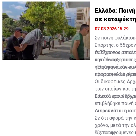
Ελλάδα: Ποινή
σε καταψύκτη
07.08.2026 15:29
Σε ποινή φυλάκισ
Σπάρτης, ο 55χρον
πατέρα του σε κατ
Ο 55χρονος, απολο
την σύνταξη του.
κατάθεσης και της
η απόφασή του να 
«Είχα την ανάγκη 
κίνητρο, αλλά οφε
πρόσωπο και γι' α
Οι δικαστικές Αρχ
των οποίων και τ
θάνατό του, έκριν
Ειδικότερα ο 55χρ
επιβλήθηκε ποινή 
Διερευνάται η κα
Σε ότι αφορά την 
χρόνο, μετά την 
εξέτασης.
Τις προηγούμενες 