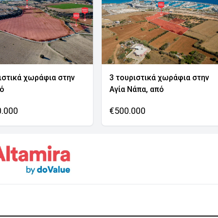
ιστικά χωράφια στην
3 τουριστικά χωράφια στην
νό
Αγία Νάπα, από
0.000
€500.000