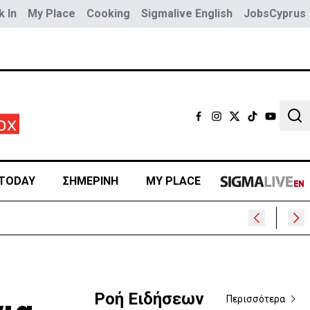
 In
My Place
Cooking
Sigmalive English
JobsCyprus
Sear
TODAY
ΣΗΜΕΡΙΝΗ
MY PLACE
ρα
Ροή Ειδήσεων
Περισσότερα