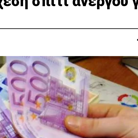
εση σπίτι ανέργου 