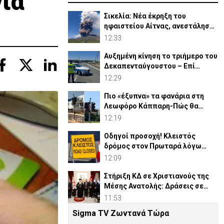
για
Σικελία: Νέα έκρηξη του
ηφαιστείου Αίτνας, ανεστάλησαν
αφίξεις στο αεροδρόμιο
12:33
Αυξημένη κίνηση το τριήμερο του
Δεκαπενταύγουστου – Επί
ποδός η Αστυνομία
12:29
Πιο «έξυπνα» τα φανάρια στη
Λεωφόρο Κάππαρη-Πώς θα
λειτουργούν
12:19
Οδηγοί προσοχή! Κλειστός
δρόμος στον Πρωταρά λόγω
έργων
12:09
Στήριξη ΚΔ σε Χριστιανούς της
Μέσης Ανατολής: Δράσεις σε
Γάζα-Συρία-Ιορδανία
11:53
Sigma TV Ζωντανά Τώρα
«Όχι στις κεραίες του θανάτου»-