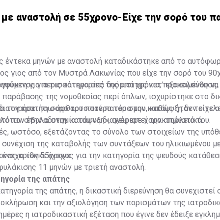
 με αναστολή σε 55χρονο-Είχε την σορό του π
ης έντεκα μηνών με αναστολή καταδικάστηκε από το αυτόφω
ος γιος από τον Μυστρά Λακωνίας που είχε την σορό του 90
αψύκτη για περισσότερα από δυόμισι χρόνια, προκειμένου να
γούμενος για τις κατηγορίες της απάτης κατ' εξακολούθηση,
 παράβασης της νομοθεσίας περί όπλων, ισχυρίστηκε στο δι
διατηρήσει τη σορό του πατέρα του στην κατάψυξη δεν είχε 
να τον κρατήσω άφθαρτο τον πατέρα μου, καθώς ήταν το τελ
ιλόταν στην αδυναμία του να διαχειριστεί την απώλειά του.
υτό τον έβαλα στην κατάψυξη», ανέφερε χαρακτηριστικά.
ές, ωστόσο, εξετάζοντας το σύνολο των στοιχείων της υπόθ
η συνέχιση της καταβολής των συντάξεων του ηλικιωμένου μ
ε ένοχο τον 55χρονο.
ονος κρίθηκε ένοχος για την κατηγορία της ψευδούς κατάθεσ
φυλάκισης 11 μηνών με τριετή αναστολή.
τηγορία της απάτης
κατηγορία της απάτης, η δικαστική διερεύνηση θα συνεχιστεί 
ολοκλήρωση και την αξιολόγηση των πορισμάτων της ιατροδι
ημέρες η ιατροδικαστική εξέταση που έγινε δεν έδειξε εγκλη