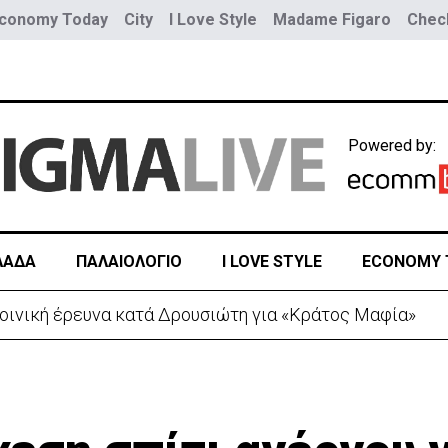
conomy Today
City
I Love Style
Madame Figaro
Check
Powered by:
ΛΑΔΑ
ΠΑΛΑΙΟΛΟΓΙΟ
I LOVE STYLE
ECONOMY 
 λόγω της Θέουτα: Ελέγχους και από Ισπανία στα σύνο