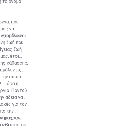
η τὸ ὄνομα
σένα, που
 μας να
υγχορδία και
ν αποτελούν
ινή ζωή που
πίγειας ζωή
μας, έτσι
της κάθαρσης,
 αμόλυντο,
 την οποία
α! Πάσα η
υργία. Παντού
ην άδεια να
ιακές για τον
πό την
ν σας, και
μνήματος».
άνετε και σε
ά. Θα