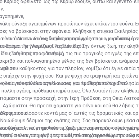
 ὁ Κύριος ἀφείλετο· ὡς τῷ Κυρίῳ ἔδοξεν, οὕτω καὶ ἐγένετο· εἴ
ν.
αγαπημένε,
εγάλη σύναξη αγαπημένων προσώπων έχει επίκεντρο εσένα. Ε
ες να βρίσκεσαι στην αφάνεια. Κλήθηκε η επίγεια Εκκλησίας
α σένα. Να ενωθούν χιλιάδες προσευχές σε μια μυριόστομη σ
είναι άσκοπο να σου διηγούμαι πράγματα που για σένα πλέο
 το θρόνο της Μεγαλωσύνης του Θεού.
τικότητα. Τα γνωρίζεις! Τα βλέπεις! Την όντως ζωή, την αληθ
ίζεις σπιθαμή προς σπιθαμή.
α σου ζούμε τις πιο οδυνηρές, τις πιο τραγικές στιγμές της ε
 ακριβό και πολυαγαπημένο μέλος της δεν βρίσκεται ανάμεσα 
νηθίσει.
ωμό του καθήκοντος για τον πλησίον, νομίζω ότι έγινε αιτία 
ς υπήρχε στην ψυχή σου. Και με ψυχή αστραφτερή και χιτώνα
νοδεία του φύλακα αγγέλου σου για τα Ουράνια δώματα.
ς και γεύεσαι όλα όσα άκουσες και έμαθες από την Εκκλησία
ε πολλή αγάπη, πρόθυμα υπηρέτησες. Όλα λοιπόν ήταν αλήθει
τιόμαστε στην προσευχή, στην Ιερή Πρόθεση, στη Θεία Λειτο
ί. Αχώριστοι. Θα προσευχόμαστε για σένα και εσύ θα λάβεις τ
δέρφια σου.
όλους που είσαστε κοντά μας σ’ αυτές τις δραματικές και ορ
Νοιώθουμε δέσμιοι της αγάπης σας. Σας παρακαλούμε μέσα α
ροσεύχεστε, να μνημονεύετε, μαζί με ονόματα των αγαπημένω
και ζωή πολιτεύεται, Ανέστη Χριστός, και νεκρός ουδείς επι 
Αυτό θα είναι το ακριβότερο και πολυτιμότερο δώρο που θα κ
τητα, πολυαγαπημένο μας παιδί, σε αποχαιρετούμε προσωριν