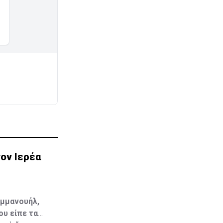
ον Ιερέα
Εμμανουήλ,
ου είπε τα