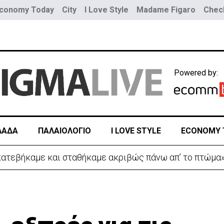
conomy Today
City
I Love Style
Madame Figaro
Check
Powered by:
ΛΑΔΑ
ΠΑΛΑΙΟΛΟΓΙΟ
I LOVE STYLE
ECONOMY 
ρκία και το Πακιστάν θα υπογράψουν αμυντική συμφωνία