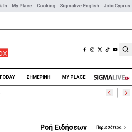
 In
My Place
Cooking
Sigmalive English
JobsCyprus
Sear
TODAY
ΣΗΜΕΡΙΝΗ
MY PLACE
Ροή Ειδήσεων
Περισσότερα