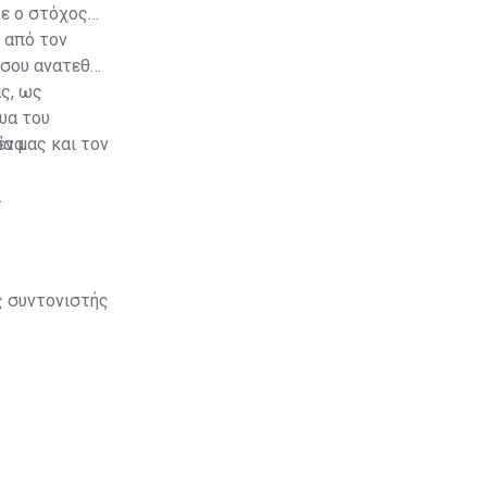
τε ο στόχος
 από τον
σου ανατεθεί.
ς, ως
υα του
α μας και τον
ένα.
.
ς συντονιστής