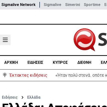
Sigmalive Network
Sigmalive
Simerini
Sportime
E
ΑΡΧΙΚΗ
ΕΙΔΗΣΕΙΣ
ΚΥΠΡΟΣ
ΔΙΕΘΝΗ
ΕΛ
Έκτακτες ειδήσεις
Η Σαουδική Αραβία, η Του
Ειδήσεις
Ελλάδα