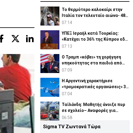
Το θερμότερο καλοκαίρι στην
Ιταλία τον τελευταίο αιώνα- 48
βαθμοί στη Νάπολι
07:14
ΥΠΕΞ Ισραήλ κατά Τουρκίας:
«Κατέχει το 36% της Κύπρου εδώ
και μισό αιώνα»
07:13
Ο Τραμπ «κόβει» τη χορήγηση
υπηκοότητας στα παιδιά από
τον τουρισμό τοκετού
07:09
Η Αργεντινή χαρακτήρισε
«τρομοκρατικές οργανώσεις» 3
συμμορίες στον Ισημερινό
07:04
Ταϊλάνδη: Μαθητής άνοιξε πυρ
σε σχολείο– Αναφορές για
νεκρούς και τραυματίες
06:58
Sigma TV Ζωντανά Τώρα
Επίθεση της Ανσαραλά σε Υεμένη