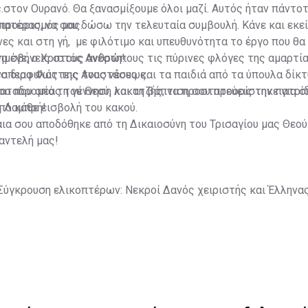
.
στον Ουρανό. Θα ξανασμίξουμε όλοι μαζί. Αυτός ήταν πάντο
 προορισμός μας.
πατέρας, να σου δώσω την τελευταία συμβουλή. Κάνε και εκεί
ες και στη γή, με φιλότιμο και υπευθυνότητα το έργο που θα 
α σβήνεις στους ανθρώπους τις πύρινες φλόγες της αμαρτία
μένε, ο Χριστός Ανέστη!
 διαφυλάττεις τους νέους και τα παιδιά από τα ύπουλα δίκτ
έσπερο Φως της Αναστάσεως.
αταδρομέας του Θεού, λοκατζής, να προστατεύεις την πατρίδ
 που από τη γέννηση και τη βάπτιση σου προορίστηκε για σ
ό κάθε εισβολή του κακού.
ή Λαμπρή!
καια σου αποδόθηκε από τη Δικαιοσύνη του Τρισαγίου μας Θεού
αντελή μας!
Σύγκρουση ελικοπτέρων: Νεκροί Δανός χειριστής και Έλληνα