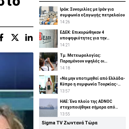
στο
Ιράκ: Συνομιλίες με Ιράν για
συμφωνία εξαγωγής πετρελαίου
14:26
ΕΔΕΚ: Επικυρώθηκαν 4
υποψηφιότητες για την
Προεδρία- 5 Σεπτεμβρίου οι
14:21
εκλογές
Τμ. Μετεωρολογίας:
Παραμένουν υψηλές οι
θερμοκρασίες με αυξημένη
14:18
υγρασία
«Να μην υποτιμηθεί από Ελλάδα-
Κύπρο η συμφωνία Τουρκίας-
Πακιστάν-Σ. Αραβίας»
13:57
ΗΑΕ: Ένα πλοίο της ADNOC
στοχοποιήθηκε σήμερα από
πύραυλο στα Στενά του Ορμούζ
13:55
Sigma TV Ζωντανά Τώρα
Καμίνι η Κύπρος – Σε ισχύ η