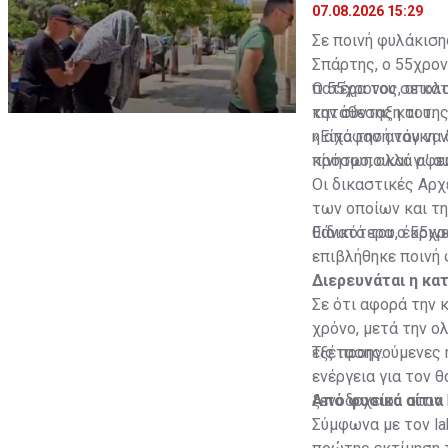
07.08.2026 15:29
Σε ποινή φυλάκισ
Σπάρτης, ο 55χρον
πατέρα του σε κατ
Ο 55χρονος, απολο
την σύνταξη του.
κατάθεσης και της
η απόφασή του να 
«Είχα την ανάγκη 
κίνητρο, αλλά οφε
πρόσωπο και γι' α
Οι δικαστικές Αρχ
των οποίων και τ
θάνατό του, έκριν
Ειδικότερα ο 55χρ
επιβλήθηκε ποινή 
Διερευνάται η κα
Σε ότι αφορά την 
χρόνο, μετά την 
εξέτασης.
Τις προηγούμενες 
ενέργεια για τον 
ξενοδοχείου στον 
Από φυσικά αίτια
Σύμφωνα με τον la