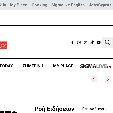
 In
My Place
Cooking
Sigmalive English
JobsCyprus
Sear
TODAY
ΣΗΜΕΡΙΝΗ
MY PLACE
Ροή Ειδήσεων
Περισσότερα