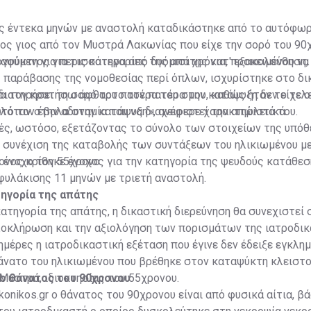
ης έντεκα μηνών με αναστολή καταδικάστηκε από το αυτόφω
ος γιος από τον Μυστρά Λακωνίας που είχε την σορό του 90
αψύκτη για περισσότερα από δυόμισι χρόνια, προκειμένου να
γούμενος για τις κατηγορίες της απάτης κατ' εξακολούθηση,
 παράβασης της νομοθεσίας περί όπλων, ισχυρίστηκε στο δι
διατηρήσει τη σορό του πατέρα του στην κατάψυξη δεν είχε 
να τον κρατήσω άφθαρτο τον πατέρα μου, καθώς ήταν το τελ
ιλόταν στην αδυναμία του να διαχειριστεί την απώλειά του.
υτό τον έβαλα στην κατάψυξη», ανέφερε χαρακτηριστικά.
ές, ωστόσο, εξετάζοντας το σύνολο των στοιχείων της υπόθ
η συνέχιση της καταβολής των συντάξεων του ηλικιωμένου μ
ε ένοχο τον 55χρονο.
ονος κρίθηκε ένοχος για την κατηγορία της ψευδούς κατάθεσ
φυλάκισης 11 μηνών με τριετή αναστολή.
τηγορία της απάτης
κατηγορία της απάτης, η δικαστική διερεύνηση θα συνεχιστεί 
ολοκλήρωση και την αξιολόγηση των πορισμάτων της ιατροδι
ημέρες η ιατροδικαστική εξέταση που έγινε δεν έδειξε εγκλη
θάνατο του ηλικιωμένου που βρέθηκε στον καταψύκτη κλειστ
Μυστρά, ιδιοκτησίας του 55χρονου.
 ο θάνατος του 90χρονου
konikos.gr ο θάνατος του 90χρονου είναι από φυσικά αίτια, βά