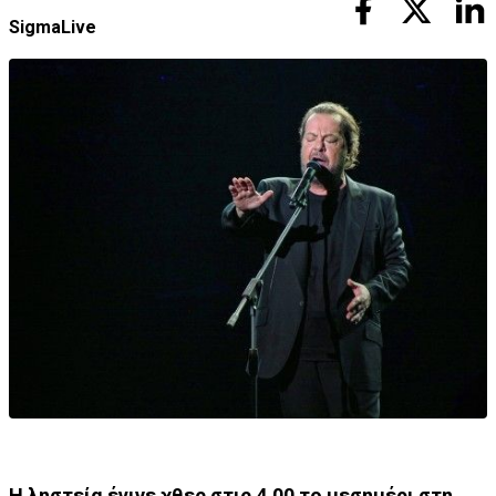
SigmaLive
Η ληστεία έγινε χθες στις 4.00 το μεσημέρι στη