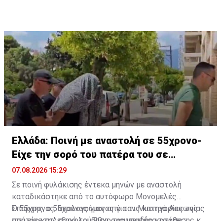
εκτελεστών της μαφίας του Έντικ, είχε εντάλματα
σύλληψης για τρεις ανθρωποκτονίες, μία απόπειρα
ανθρωποκτονίας, αρπαγή σωφρονιστικού υπαλλήλου
και άλλες εγκληματικές πράξεις, ενώ έχει
καταδικαστεί και για την δολοφονία του Ευάγγελου
Ζαμπούνη στο Νέο Κόσμο.
Ελλάδα: Ποινή με αναστολή σε 55χρονο-
Είχε την σορό του πατέρα του σε
καταψύκτη
07.08.2026 15:29
Σε ποινή φυλάκισης έντεκα μηνών με αναστολή
καταδικάστηκε από το αυτόφωρο Μονομελές
Σπάρτης, ο 55χρονος γιος από τον Μυστρά Λακωνίας
Ο 55χρονος, απολογούμενος για τις κατηγορίες της
που είχε την σορό του 90χρονου πατέρα του σε
απάτης κατ' εξακολούθηση, της ψευδής κατάθεσης και