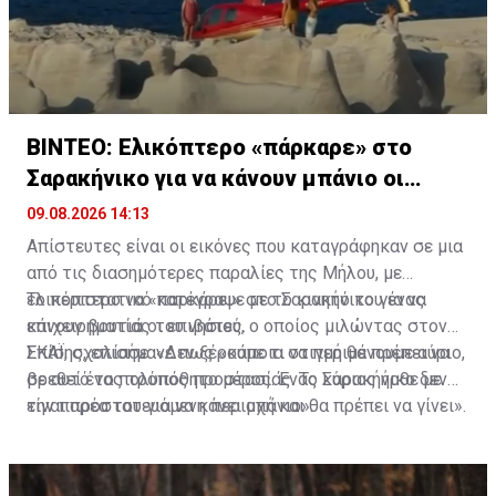
ΒΙΝΤΕΟ: Ελικόπτερο «πάρκαρε» στο
Σαρακήνικο για να κάνουν μπάνιο οι
επιβάτες
09.08.2026 14:13
Απίστευτες είναι οι εικόνες που καταγράφηκαν σε μια
από τις διασημότερες παραλίες της Μήλου, με
ελικόπτερο να «παρκάρει» στο Σαρακήνικο για να
Το περιστατικό κατέγραψε με το κινητό του ένας
κάνουν βουτιά οι επιβάτες.
επιχειρηματίας του νησιού, ο οποίος μιλώντας στον
ΣΚΑΪ, σχολίασε: «Δεν ξέρουμε τι να περιμένουμε αύριο,
Επίσης, επισήμανε πως «κάποια στιγμή θα πρέπει να
σε αυτό το πολυπόθητο μέρος. Ένας κύριος ήρθε με
βρεθεί ένας τρόπος προστασίας. Το Σαρακήνικο δεν
την παρέα του για να κάνει μπάνιο».
είναι προστατευόμενη περιοχή και θα πρέπει να γίνει».