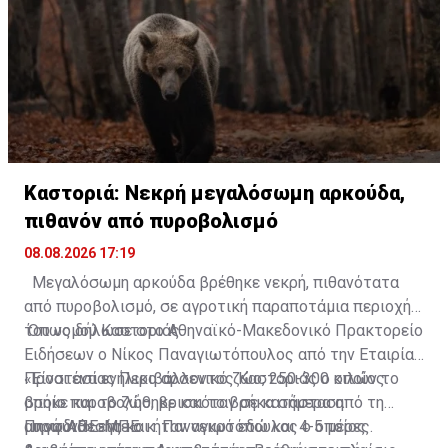
Καστοριά: Νεκρή μεγαλόσωμη αρκούδα,
πιθανόν από πυροβολισμό
08.08.2026 17:19
Μεγαλόσωμη αρκούδα βρέθηκε νεκρή, πιθανότατα
από πυροβολισμό, σε αγροτική παραποτάμια περιοχή
του νομού Καστοριάς.
Όπως δήλωσε στο Αθηναϊκό-Μακεδονικό Πρακτορείο
Ειδήσεων ο Νίκος Παναγιωτόπουλος από την Εταιρία
Προστασίας Περιβάλλοντος Καστοριάς ο οποίος
«Είναι ένα ενήλικο αρσενικό ζώο, 250-300 κιλών το
βρήκε και το ζώο, βρισκόταν σε κατάσταση
οποίο πυροβολήθηκε και το βρήκα σήμερα από τη
αποσύνθεσης και ήταν νεκρό εδώ και 4-5 μέρες.
μυρωδιά» είπε ο κ. Παναγιωτόπουλος ο οποίος
Πηγή: ΑΠΕ-ΜΠΕ