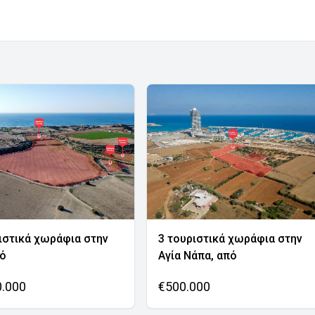
ιστικά χωράφια στην
3 τουριστικά χωράφια στην
νό
Αγία Νάπα, από
0.000
€500.000