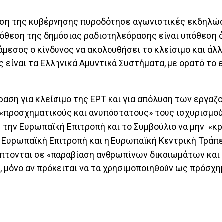
αση της κυβέρνησης πυροδότησε αγωνιστικές εκδηλώσ
πόθεση της δημόσιας ραδιοτηλεόρασης είναι υπόθεση 
 άμεσος ο κίνδυνος να ακολουθήσει το κλείσιμο και ά
 είναι τα Ελληνικά Αμυντικά Συστήματα, με ορατό το 
αση για κλείσιμο της ΕΡΤ και για απόλυση των εργαζ
 «προσχηματικούς και ανυπόστατους» τους ισχυρισμού
ν την Ευρωπαϊκή Επιτροπή και το Συμβούλιο να μην «κ
η Ευρωπαϊκή Επιτροπή και η Ευρωπαϊκή Κεντρική Τράπε
ι άπτονται σε «παραβίαση ανθρωπίνων δικαιωμάτων και
, μόνο αν πρόκειται να τα χρησιμοποιηθούν ως πρόσχ