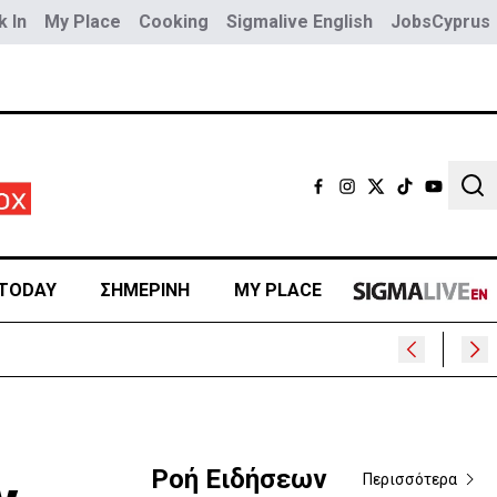
 In
My Place
Cooking
Sigmalive English
JobsCyprus
Sear
TODAY
ΣΗΜΕΡΙΝΗ
MY PLACE
Ροή Ειδήσεων
Περισσότερα