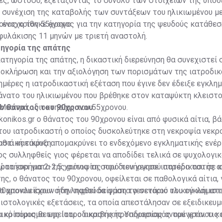
ές, ωστόσο, εξετάζοντας το σύνολο των στοιχείων της υπόθ
η συνέχιση της καταβολής των συντάξεων του ηλικιωμένου μ
ε ένοχο τον 55χρονο.
ονος κρίθηκε ένοχος για την κατηγορία της ψευδούς κατάθεσ
φυλάκισης 11 μηνών με τριετή αναστολή.
τηγορία της απάτης
κατηγορία της απάτης, η δικαστική διερεύνηση θα συνεχιστεί 
ολοκλήρωση και την αξιολόγηση των πορισμάτων της ιατροδι
ημέρες η ιατροδικαστική εξέταση που έγινε δεν έδειξε εγκλη
θάνατο του ηλικιωμένου που βρέθηκε στον καταψύκτη κλειστ
Μυστρά, ιδιοκτησίας του 55χρονου.
 ο θάνατος του 90χρονου
konikos.gr ο θάνατος του 90χρονου είναι από φυσικά αίτια, βά
του ιατροδικαστή ο οποίος δυσκολεύτηκε στη νεκροψία νεκ
αθιά κατάψυξη.
στική εικόνα απομακρύνει το ενδεχόμενο εγκληματικής ενέργ
ς συλληφθείς γιος φέρεται να αποδίδει τελικά σε ψυχολογι
κρατήσει για 2-2,5 χρόνια τη σορό του νεκρού πατέρα του σε 
ώτα ευρήματα της αυτοψίας που διενήργησε ιατροδικαστής α
ς, ο θάνατος του 90χρονου, οφείλεται σε παθολογικά αίτια,
να αποκλείσουν στην παρούσα φάση το σενάριο του εγκλήματο
0χρονου έχουν ήδη ληφθεί δείγματα γενετικού υλικού και ιστ
 ιστολογικές εξετάσεις, τα οποία απεστάλησαν σε εξειδικευμ
λικό πόρισμα της Ιατροδικαστικής Υπηρεσίας αναμένεται τις
α κρίσιμος θεωρείται ο ακριβής προσδιορισμός του χρόνου κ