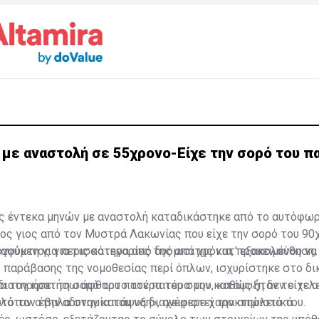
 με αναστολή σε 55χρονο-Είχε την σορό του π
ης έντεκα μηνών με αναστολή καταδικάστηκε από το αυτόφω
ος γιος από τον Μυστρά Λακωνίας που είχε την σορό του 90
αψύκτη για περισσότερα από δυόμισι χρόνια, προκειμένου να
γούμενος για τις κατηγορίες της απάτης κατ' εξακολούθηση,
 παράβασης της νομοθεσίας περί όπλων, ισχυρίστηκε στο δι
διατηρήσει τη σορό του πατέρα του στην κατάψυξη δεν είχε 
να τον κρατήσω άφθαρτο τον πατέρα μου, καθώς ήταν το τελ
ιλόταν στην αδυναμία του να διαχειριστεί την απώλειά του.
υτό τον έβαλα στην κατάψυξη», ανέφερε χαρακτηριστικά.