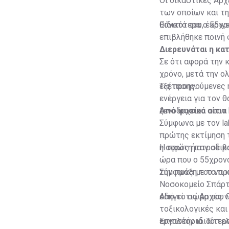
Οι δικαστικές Αρχ
των οποίων και τ
θάνατό του, έκριν
Ειδικότερα ο 55χρ
επιβλήθηκε ποινή 
Διερευνάται η κα
Σε ότι αφορά την 
χρόνο, μετά την 
εξέτασης.
Τις προηγούμενες 
ενέργεια για τον 
ξενοδοχείου στον 
Από φυσικά αίτια
Σύμφωνα με τον la
πρώτης εκτίμηση 
η σορός ήταν σε β
Η πρώτη ιατροδικα
ώρα που ο 55χρονο
την πράξη του να 
Σύμφωνα με τα πρ
Νοσοκομείο Σπάρτη
οδηγεί τις Αρχές 
Από το σώμα του 9
τοξικολογικές και
εργαστήρια. Το τε
Επιπλέον ιδιαίτερ