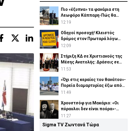
ν
Πιο «έξυπνα» τα φανάρια στη
Λεωφόρο Κάππαρη-Πώς θα
λειτουργούν
12:19
Οδηγοί προσοχή! Κλειστός
δρόμος στον Πρωταρά λόγω
έργων
12:09
Στήριξη ΚΔ σε Χριστιανούς της
Μέσης Ανατολής: Δράσεις σε
Γάζα-Συρία-Ιορδανία
11:53
«Όχι στις κεραίες του θανάτου»-
Πορεία διαμαρτυρίας έξω από
τις Β. Βάσεις
11:49
Χρουστσόφ για Μακάριο: «Οι
πύραυλοι δεν είναι πούρα»-
Αποκαλυπτικο έγγραφο 1964
11:27
Sigma TV Ζωντανά Τώρα
Ρωσία: Στις φλόγες διυλιστήριο