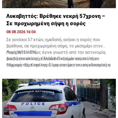
Λυκαβηττός: Βρέθηκε νεκρή 57χρονη –
Σε προχωρημένη σήψη η σορός
08.08.2026 16:04
Σε γυναίκα 57 ετών, ημεδαπή, ανήκει η σορός που
βρέθηκε, σε προχωρημένη σήψη, το μεσημέρι στον
Λυκαβηττό. Όπως έγινε γνωστό από την αστυνομία,
Πηγή: ΑΠΕ-ΜΠΕ
για τη γυναίκα είχε δηλωθεί εξαφάνιση από την
Διαβάστε επίσης:
Ελλάδα: Ποινή με αναστολή σε
περιοχή της Κυψέλης. Σύμφωνα με τον ιατριδικαστή, ο
55χρονο-Είχε την σορό του πατέρα του σε καταψύκτη
θάνατός της αποδίδεται σε πτώση. Προανάκριση για
το συμβάν διενεργεί το Αστυνομικό Τμήμα Εξαρχείων.