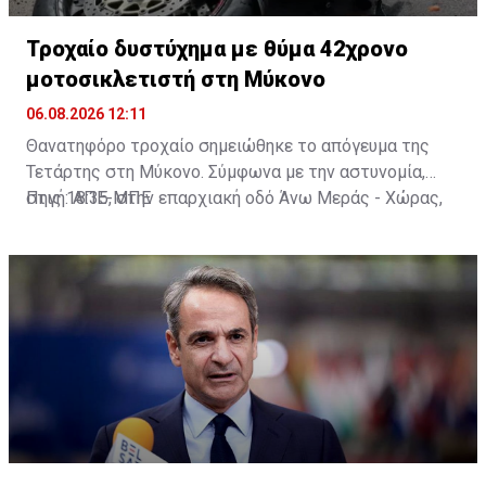
Τροχαίο δυστύχημα με θύμα 42χρονο
μοτοσικλετιστή στη Μύκονο
06.08.2026 12:11
Θανατηφόρο τροχαίο σημειώθηκε το απόγευμα της
Τετάρτης στη Μύκονο. Σύμφωνα με την αστυνομία,
στις 18:35, στην επαρχιακή οδό Άνω Μεράς - Χώρας,
Πηγή: ΑΠΕ-ΜΠΕ
μοτοσικλέτα που οδηγούσε 42χρονος εξετράπη της
πορείας της, πέρασε στο αντίθετο ρεύμα και
συγκρούστηκε με Ι.Χ. αυτοκίνητο που οδηγούσε
25χρονος. Από τη σύγκρουση ο 42χρονος
τραυματίστηκε θανάσιμα. Τα αίτια του δυστυχήματος
διερευνώνται από την Υποδιεύθυνση Αστυνομίας
Μυκόνου.