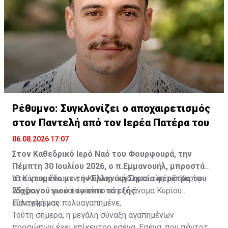
Διαβάστε επίσης:
ΒΙΝΤΕΟ: Η στιγμή της δολοφονικής
επίθεσης με μολότοφ στη Marfin
ΦΩΤΟ: Τα ντοκουμέντα που ταυτοποίησαν τους τρεις
για τις δολοφονίες στη Marfin
Πηγή: ΑΠΕ-ΜΠΕ
Ρέθυμνο: Συγκλονίζει ο αποχαιρετισμός
στον Παντελή από τον Ιερέα Πατέρα του
06.08.2026 17:07
Στον Καθεδρικό Ιερό Ναό του Φουρφουρά, την
Πέμπτη 30 Ιουλίου 2026, ο π.Εμμανουήλ, μπροστά
στο ντυμένο με την Ελληνική Σημαία φέρετρο του
"Ο Κύριος ἔδωκεν, ὁ Κύριος ἀφείλετο· ὡς τῷ Κυρίῳ
25χρονου γιού του είπε τα εξής:
ἔδοξεν, οὕτω καὶ ἐγένετο· εἴη τὸ ὄνομα Κυρίου
εὐλογημένον.
Παντελή μας πολυαγαπημένε,
Τούτη σήμερα, η μεγάλη σύναξη αγαπημένων
προσώπων έχει επίκεντρο εσένα. Εσένα, που πάντοτε