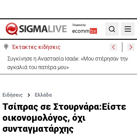
Powered by:
Search
Έκτακτες ειδήσεις
GSI: Η γεωπολιτική «σκακιέρα» πίσω από το
καλώδιο Ελλάδας–Κύπρου–Ισραήλ
Ειδήσεις
Ελλάδα
Τσίπρας σε Στουρνάρα:Είστε
οικονομολόγος, όχι
συνταγματάρχης