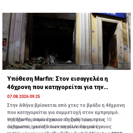
Υπόθεση Marfin: Στον εισαγγελέα η
46χρονη που κατηγορείται για την
επίθεση
07.08.2026 09:25
Στην Αθήνα βρίσκεται από χτες το βράδυ η 46χρονη
που κατηγορείται για συμμετοχή στον εμπρησμό
της Marfin, όπου έχασαν τη ζωή τους τρεις
Η 46χρονη αναμένεται να οδηγηθεί γύρω στις 10
άνθρωποι, μεταξύ των οποίων και μια έγκυος
σήμερα το πρωί στον εισαγγελέα Εφετών,