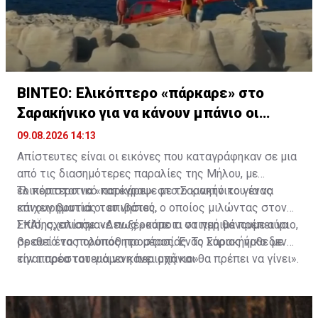
ΒΙΝΤΕΟ: Ελικόπτερο «πάρκαρε» στο
Σαρακήνικο για να κάνουν μπάνιο οι
επιβάτες
09.08.2026 14:13
Απίστευτες είναι οι εικόνες που καταγράφηκαν σε μια
από τις διασημότερες παραλίες της Μήλου, με
ελικόπτερο να «παρκάρει» στο Σαρακήνικο για να
Το περιστατικό κατέγραψε με το κινητό του ένας
κάνουν βουτιά οι επιβάτες.
επιχειρηματίας του νησιού, ο οποίος μιλώντας στον
ΣΚΑΪ, σχολίασε: «Δεν ξέρουμε τι να περιμένουμε αύριο,
Επίσης, επισήμανε πως «κάποια στιγμή θα πρέπει να
σε αυτό το πολυπόθητο μέρος. Ένας κύριος ήρθε με
βρεθεί ένας τρόπος προστασίας. Το Σαρακήνικο δεν
την παρέα του για να κάνει μπάνιο».
είναι προστατευόμενη περιοχή και θα πρέπει να γίνει».