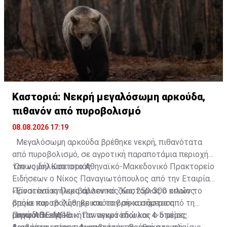
Καστοριά: Νεκρή μεγαλόσωμη αρκούδα,
πιθανόν από πυροβολισμό
08.08.2026 17:19
Μεγαλόσωμη αρκούδα βρέθηκε νεκρή, πιθανότατα
από πυροβολισμό, σε αγροτική παραποτάμια περιοχή
του νομού Καστοριάς.
Όπως δήλωσε στο Αθηναϊκό-Μακεδονικό Πρακτορείο
Ειδήσεων ο Νίκος Παναγιωτόπουλος από την Εταιρία
Προστασίας Περιβάλλοντος Καστοριάς ο οποίος
«Είναι ένα ενήλικο αρσενικό ζώο, 250-300 κιλών το
βρήκε και το ζώο, βρισκόταν σε κατάσταση
οποίο πυροβολήθηκε και το βρήκα σήμερα από τη
αποσύνθεσης και ήταν νεκρό εδώ και 4-5 μέρες.
μυρωδιά» είπε ο κ. Παναγιωτόπουλος ο οποίος
Πηγή: ΑΠΕ-ΜΠΕ