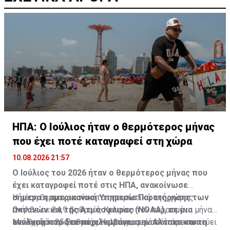
ΗΠΑ: Ο Ιούλιος ήταν ο θερμότερος μήνας
που έχει ποτέ καταγραφεί στη χώρα
10.08.2026 21:57
Ο Ιούλιος του 2026 ήταν ο θερμότερος μήνας που
έχει καταγραφεί ποτέ στις ΗΠΑ, ανακοίνωσε
σήμερα η αμερικανική Υπηρεσία Παρατήρησης των
Η μέση θερμοκρασία στα ηπειρωτικά της χώρας
Ωκεανών και της Ατμόσφαιρας (NOAA), σε μια
ανήλθε σε 24,9 βαθμούς Κελσίου τον περασμένο μήνα,
ανάλυση που δεν περιλαμβάνει την Αλάσκα και τη
τον θερμότερο που έχει καταγραφεί από τότε που
Με σχεδόν 25 βαθμούς Κελσίου, αυτό αντιπροσωπεύει