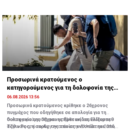
Προσωρινά κρατούμενος ο
κατηγορούμενος για τη δολοφονία της
Βρετανίδας
06.08.2026 13:56
Προσωρινά κρατούμενος κρίθηκε ο 26χρονος
πυγμάχος που οδηγήθηκε σε απολογία για τη
δολοφονία της 38χρονης Βρετανίδας Ελίζαμπεθ
Ο κατηγορούμενος, που εισήλθε ως ασυνόδευτος
Τζέιν Ρος, η σορός της οποίας εντοπίστηκε από
ανήλικος από το Αφγανιστάν στην Ελλάδα το 2016,