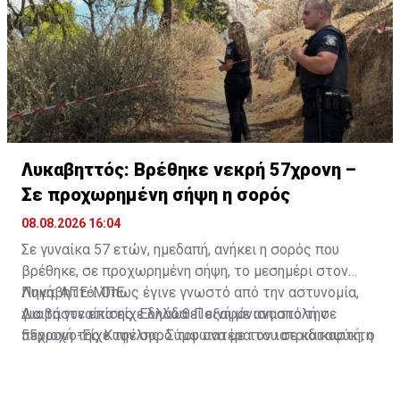
Λυκαβηττός: Βρέθηκε νεκρή 57χρονη –
Σε προχωρημένη σήψη η σορός
08.08.2026 16:04
Σε γυναίκα 57 ετών, ημεδαπή, ανήκει η σορός που
βρέθηκε, σε προχωρημένη σήψη, το μεσημέρι στον
Λυκαβηττό. Όπως έγινε γνωστό από την αστυνομία,
Πηγή: ΑΠΕ-ΜΠΕ
για τη γυναίκα είχε δηλωθεί εξαφάνιση από την
Διαβάστε επίσης:
Ελλάδα: Ποινή με αναστολή σε
περιοχή της Κυψέλης. Σύμφωνα με τον ιατριδικαστή, ο
55χρονο-Είχε την σορό του πατέρα του σε καταψύκτη
θάνατός της αποδίδεται σε πτώση. Προανάκριση για
το συμβάν διενεργεί το Αστυνομικό Τμήμα Εξαρχείων.