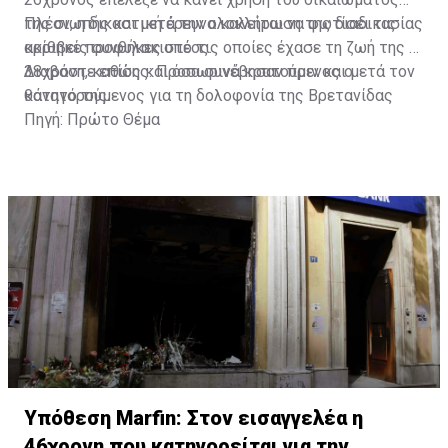
της σιωπής και μετά την ολοκλήρωση της διαδικασίας
Πλέον, η δικαστική έρευνα καλείται να φωτίσει τις
κρίθηκε προφυλακιστέος.
ακριβείς συνθήκες υπό τις οποίες έχασε τη ζωή της η
38χρονη, καθώς και όσα συνέβησαν πριν και μετά τον
Διαβάστε επίσης:
Προσωρινά κρατούμενος ο
θάνατό της.
κατηγορούμενος για τη δολοφονία της Βρετανίδας
Πηγή: Πρώτο Θέμα
Υπόθεση Marfin: Στον εισαγγελέα η
46χρονη που κατηγορείται για την