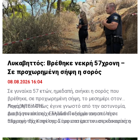
Λυκαβηττός: Βρέθηκε νεκρή 57χρονη –
Σε προχωρημένη σήψη η σορός
08.08.2026 16:04
Σε γυναίκα 57 ετών, ημεδαπή, ανήκει η σορός που
βρέθηκε, σε προχωρημένη σήψη, το μεσημέρι στον
Λυκαβηττό. Όπως έγινε γνωστό από την αστυνομία,
Πηγή: ΑΠΕ-ΜΠΕ
για τη γυναίκα είχε δηλωθεί εξαφάνιση από την
Διαβάστε επίσης:
Ελλάδα: Ποινή με αναστολή σε
περιοχή της Κυψέλης. Σύμφωνα με τον ιατριδικαστή, ο
55χρονο-Είχε την σορό του πατέρα του σε καταψύκτη
θάνατός της αποδίδεται σε πτώση. Προανάκριση για
το συμβάν διενεργεί το Αστυνομικό Τμήμα Εξαρχείων.