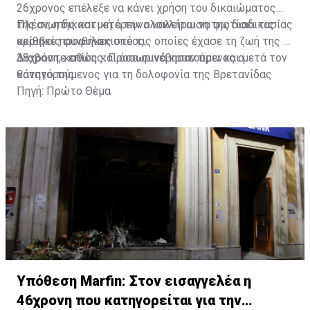
26χρονος επέλεξε να κάνει χρήση του δικαιώματος
της σιωπής και μετά την ολοκλήρωση της διαδικασίας
Πλέον, η δικαστική έρευνα καλείται να φωτίσει τις
κρίθηκε προφυλακιστέος.
ακριβείς συνθήκες υπό τις οποίες έχασε τη ζωή της η
38χρονη, καθώς και όσα συνέβησαν πριν και μετά τον
Διαβάστε επίσης:
Προσωρινά κρατούμενος ο
θάνατό της.
κατηγορούμενος για τη δολοφονία της Βρετανίδας
Πηγή: Πρώτο Θέμα
Υπόθεση Marfin: Στον εισαγγελέα η
46χρονη που κατηγορείται για την