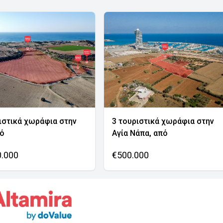
ιστικά χωράφια στην
3 τουριστικά χωράφια στην
νό
Αγία Νάπα, από
0.000
€500.000