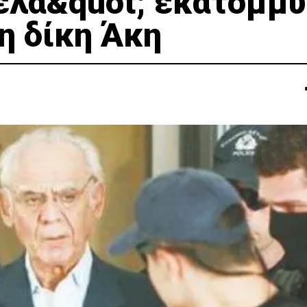
ρελά&quot; εκατομμύ
η δίκη Άκη