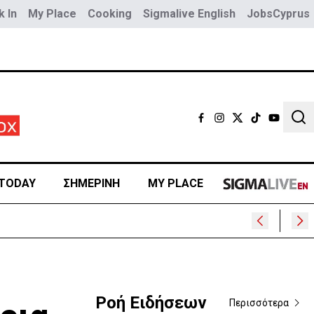
 In
My Place
Cooking
Sigmalive English
JobsCyprus
Sear
TODAY
ΣΗΜΕΡΙΝΗ
MY PLACE
Ροή Ειδήσεων
Περισσότερα