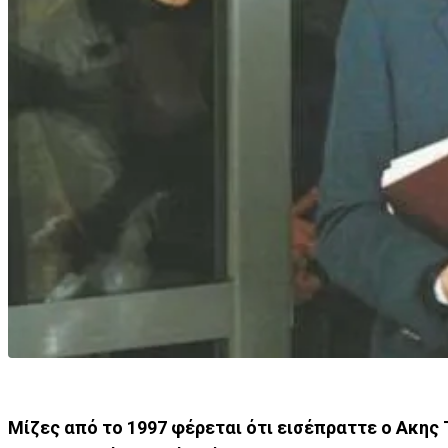
Μίζες από το 1997 φέρεται ότι εισέπραττε ο Ακης