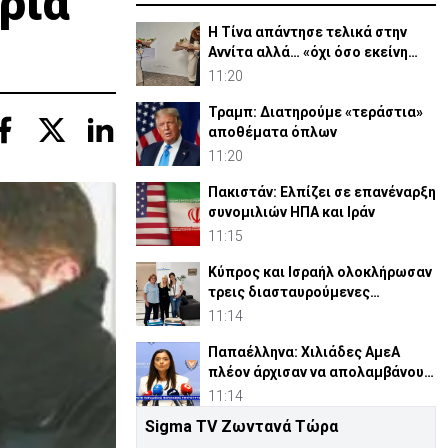
ρια
Η Τίνα απάντησε τελικά στην
Αννίτα αλλά… «όχι όσο εκείνη
ήθελε» (vid)
11:20
Τραμπ: Διατηρούμε «τεράστια»
αποθέματα όπλων
11:20
Πακιστάν: Ελπίζει σε επανέναρξη
συνομιλιών ΗΠΑ και Ιράν
11:15
Κύπρος και Ισραήλ ολοκλήρωσαν
τρεις διασταυρούμενες
μεταμοσχεύσεις νεφρού
11:14
Παπαέλληνα: Χιλιάδες ΑμεΑ
πλέον άρχισαν να απολαμβάνουν
αυξημένα επιδόματα
11:14
Sigma TV Ζωντανά Τώρα
Ισραήλ: Νέα πλήγματα στον