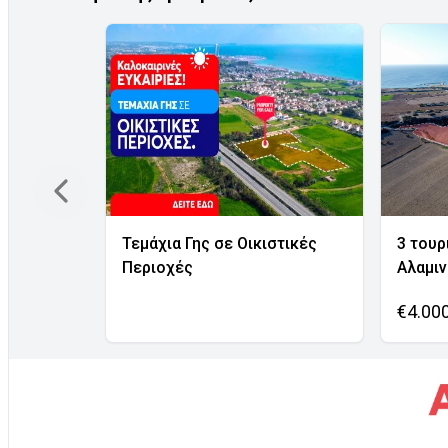
Τεμάχια Γης σε Οικιστικές
3 τουρ
Περιοχές
Αλαμι
€4.00