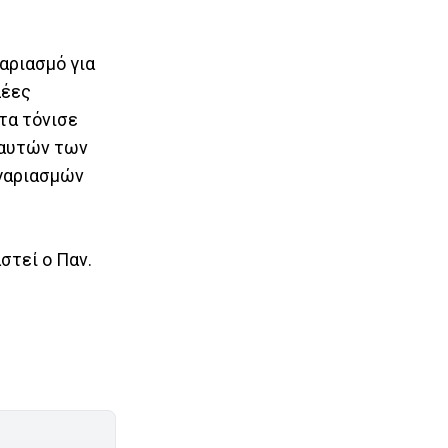
αριασμό για
λέες
τα τόνισε
 αυτών των
ογαριασμών
στεί ο Παν.