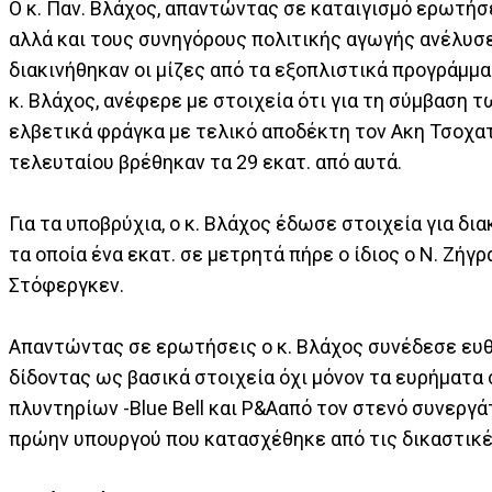
Ο κ. Παν. Βλάχος, απαντώντας σε καταιγισμό ερωτήσ
αλλά και τους συνηγόρους πολιτικής αγωγής ανέλυσ
διακινήθηκαν οι μίζες από τα εξοπλιστικά προγράμμα
κ. Βλάχος, ανέφερε με στοιχεία ότι για τη σύμβαση 
ελβετικά φράγκα με τελικό αποδέκτη τον Ακη Τσοχατ
τελευταίου βρέθηκαν τα 29 εκατ. από αυτά.
Για τα υποβρύχια, ο κ. Βλάχος έδωσε στοιχεία για δ
τα οποία ένα εκατ. σε μετρητά πήρε ο ίδιος ο Ν. Ζήγ
Στόφεργκεν.
Απαντώντας σε ερωτήσεις ο κ. Βλάχος συνέδεσε ευ
δίδοντας ως βασικά στοιχεία όχι μόνον τα ευρήματ
πλυντηρίων -Blue Bell και P&Aαπό τον στενό συνεργά
πρώην υπουργού που κατασχέθηκε από τις δικαστικέ