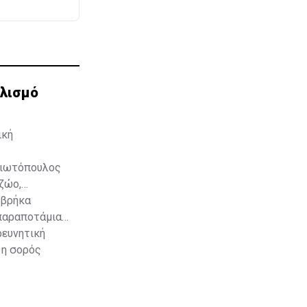
ολισμό
ική
γιωτόπουλος
ζώο,
 βρήκα
 παραποτάμια
ρευνητική
 η σορός