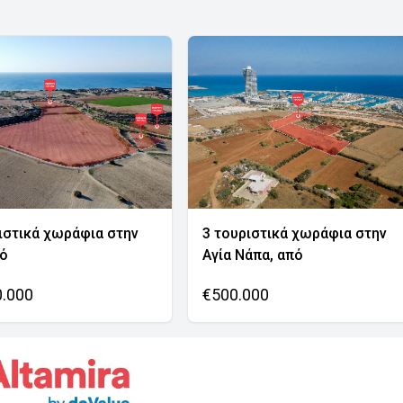
ιστικά χωράφια στην
3 τουριστικά χωράφια στην
νό
Αγία Νάπα, από
0.000
€500.000