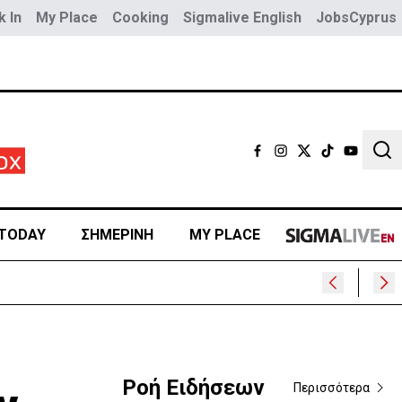
 In
My Place
Cooking
Sigmalive English
JobsCyprus
Sear
TODAY
ΣΗΜΕΡΙΝΗ
MY PLACE
;
Ροή Ειδήσεων
Περισσότερα