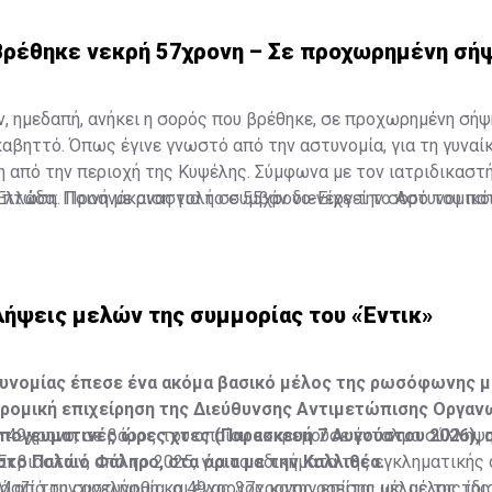
Βρέθηκε νεκρή 57χρονη – Σε προχωρημένη σήψ
ν, ημεδαπή, ανήκει η σορός που βρέθηκε, σε προχωρημένη σήψ
αβηττό. Όπως έγινε γνωστό από την αστυνομία, για τη γυναίκ
 από την περιοχή της Κυψέλης. Σύμφωνα με τον ιατριδικαστή
 πτώση. Προανάκριση για το συμβάν διενεργεί το Αστυνομικό
Ελλάδα: Ποινή με αναστολή σε 55χρονο-Είχε την σορό του πα
λήψεις μελών της συμμορίας του «Έντικ»
τυνομίας έπεσε ένα ακόμα βασικό μέλος της ρωσόφωνης μ
δρομική επιχείρηση της Διεύθυνσης Αντιμετώπισης Οργα
απογευματινές ώρες χτες (Παρασκευή 7 Αυγούστου 2026), 
ν 49χρονο, σε βάρος του οποίου εκκρεμούσε ένταλμα σύλληψ
το Παλαιό Φάληρο, στα όρια με την Καλλιθέα.
κβιαστών, από το 2025, για τα αδικήματα της εγκληματικής
 Μαζί του συνελήφθη και ένας 37χρονος, επίσης μέλος της ίδι
 από την αστυνομία, ο 49χρονος κατηγορείται ως μέλος της