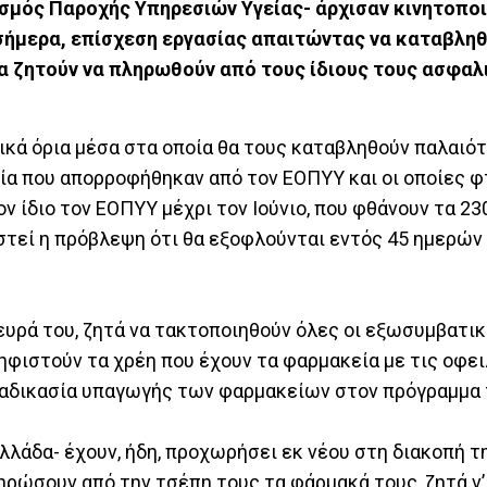
ισμός Παροχής Υπηρεσιών Υγείας- άρχισαν κινητοποι
 σήμερα, επίσχεση εργασίας απαιτώντας να καταβλη
α ζητούν να πληρωθούν από τους ίδιους τους ασφαλ
νικά όρια μέσα στα οποία θα τους καταβληθούν παλαιό
εία που απορροφήθηκαν από τον ΕΟΠΥΥ και οι οποίες 
ν ίδιο τον ΕΟΠΥΥ μέχρι τον Ιούνιο, που φθάνουν τα 2
μοστεί η πρόβλεψη ότι θα εξοφλούνται εντός 45 ημερών
ευρά του, ζητά να τακτοποιηθούν όλες οι εξωσυμβατι
ηφιστούν τα χρέη που έχουν τα φαρμακεία με τις οφει
 διαδικασία υπαγωγής των φαρμακείων στον πρόγραμμα
Ελλάδα- έχουν, ήδη, προχωρήσει εκ νέου στη διακοπή 
ηρώσουν από την τσέπη τους τα φάρμακά τους, ζητά ν’