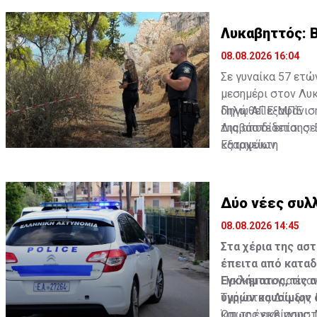
Λυκαβηττός: 
08.08.2026 16:04
Σε γυναίκα 57 ετώ
μεσημέρι στον Λυκ
δηλωθεί εξαφάνιση
Πηγή: ΑΠΕ-ΜΠΕ
της αποδίδεται σε
Διαβάστε επίσης:
Εξαρχείων.
καταψύκτη
Δύο νέες συλ
08.08.2026 14:45
Στα χέρια της ασ
έπειτα από κατα
Εγκλήματος, τις 
Πρόκειται για ένα
υγρών καυσίμων σ
Τμήματος Δίωξης Ε
και της εκβίασης.
Όπως έγινε γνωστό