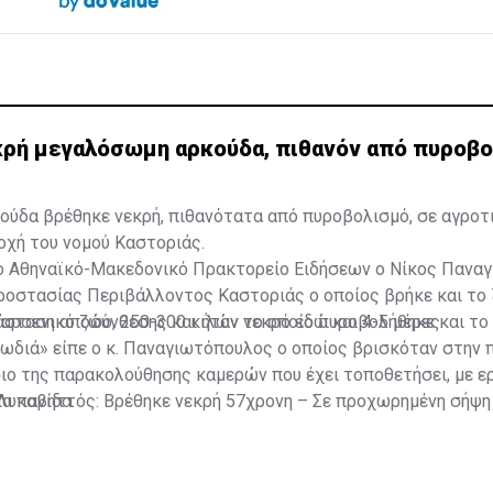
κρή μεγαλόσωμη αρκούδα, πιθανόν από πυροβ
δα βρέθηκε νεκρή, πιθανότατα από πυροβολισμό, σε αγροτ
οχή του νομού Καστοριάς.
 Αθηναϊκό-Μακεδονικό Πρακτορείο Ειδήσεων ο Νίκος Πανα
ροστασίας Περιβάλλοντος Καστοριάς ο οποίος βρήκε και το 
σταση αποσύνθεσης και ήταν νεκρό εδώ και 4-5 μέρες.
ο αρσενικό ζώο, 250-300 κιλών το οποίο πυροβολήθηκε και το
ρωδιά» είπε ο κ. Παναγιωτόπουλος ο οποίος βρισκόταν στην
ιο της παρακολούθησης καμερών που έχει τοποθετήσει, με ε
ια πανίδα.
Λυκαβηττός: Βρέθηκε νεκρή 57χρονη – Σε προχωρημένη σήψη