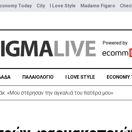
conomy Today
City
I Love Style
Madame Figaro
Check
Powered by:
ΛΑΔΑ
ΠΑΛΑΙΟΛΟΓΙΟ
I LOVE STYLE
ECONOMY 
Τουρκία προς Ουκρανία -Κίνηση με μήνυμα προς Μόσχα