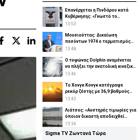
ν
Επανέρχεται η Πινδάρου κατά
Κυβέρνησης: «Γνωστό το
ανέκδοτο περι ΔΗΣΑΚΕΛ»
13:53
Μουσιούττας: Δικαίωση
πεσόντων 1974 ο τερματισμός
κατοχής και η απελευθέρωση
13:48
Ο τυφώνας Dolphin αναμένεται
να πλήξει την ανατολική κινεζική
ακτή
13:46
Το Χονγκ Κονγκ κατέγραψε
ρεκόρ ζέστης με 36,9 βαθμούς
Κελσίου
13:43
Λιάτσος: «Αυστηρές τιμωρίες για
όποιον δικαστή αποδειχθεί
ένοχος»
13:34
Sigma TV Ζωντανά Τώρα
ΦΩΤΟ: Καταζητείται 36χρονος