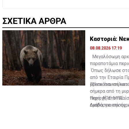
ΣΧΕΤΙΚΑ ΑΡΘΡΑ
Καστοριά: Νε
08.08.2026 17:19
Μεγαλόσωμη αρκού
παραποτάμια περι
Όπως δήλωσε στο
από την Εταιρία Π
βρισκόταν σε κατά
«Είναι ένα ενήλικ
σήμερα από τη μυ
περιοχή στο πλαίσ
Πηγή: ΑΠΕ-ΜΠΕ
ομάδα, για την άγρ
Διαβάστε επίσης: