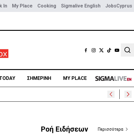
 In
My Place
Cooking
Sigmalive English
JobsCyprus
Sear
TODAY
ΣΗΜΕΡΙΝΗ
MY PLACE
Ροή Ειδήσεων
Περισσότερα