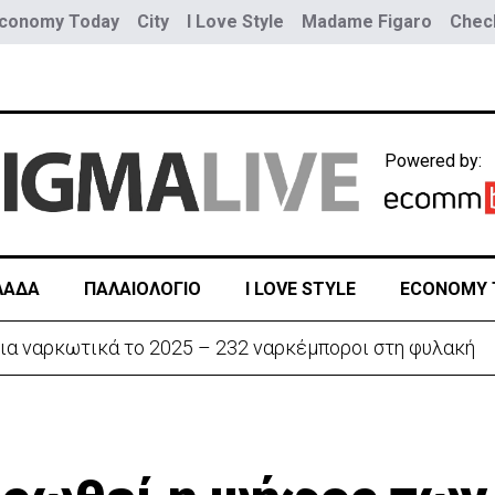
conomy Today
City
I Love Style
Madame Figaro
Check
Powered by:
ΛΑΔΑ
ΠΑΛΑΙΟΛΟΓΙΟ
I LOVE STYLE
ECONOMY 
ην «Corner» o Προύντζος - «Πληγώνει τις αναμνήσεις»