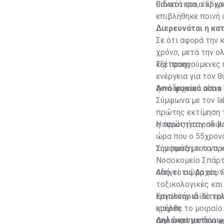
θάνατό του, έκριν
Ειδικότερα ο 55χρ
επιβλήθηκε ποινή 
Διερευνάται η κα
Σε ότι αφορά την 
χρόνο, μετά την 
εξέτασης.
Τις προηγούμενες 
ενέργεια για τον 
ξενοδοχείου στον 
Από φυσικά αίτια
Σύμφωνα με τον la
πρώτης εκτίμηση 
η σορός ήταν σε β
Η πρώτη ιατροδικα
ώρα που ο 55χρονο
την πράξη του να 
Σύμφωνα με τα πρ
Νοσοκομείο Σπάρτη
οδηγεί τις Αρχές 
Από το σώμα του 9
τοξικολογικές και
εργαστήρια. Το τε
Επιπλέον ιδιαίτερ
ημέρες.
επήλθε το μοιραίο
από περίπου δύο χ
Δηλώνει μετανι