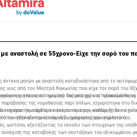
 με αναστολή σε 55χρονο-Είχε την σορό του π
ης έντεκα μηνών με αναστολή καταδικάστηκε από το αυτόφω
ος γιος από τον Μυστρά Λακωνίας που είχε την σορό του 90
αψύκτη για περισσότερα από δυόμισι χρόνια, προκειμένου να
γούμενος για τις κατηγορίες της απάτης κατ' εξακολούθηση,
 παράβασης της νομοθεσίας περί όπλων, ισχυρίστηκε στο δι
διατηρήσει τη σορό του πατέρα του στην κατάψυξη δεν είχε 
να τον κρατήσω άφθαρτο τον πατέρα μου, καθώς ήταν το τελ
ιλόταν στην αδυναμία του να διαχειριστεί την απώλειά του.
υτό τον έβαλα στην κατάψυξη», ανέφερε χαρακτηριστικά.
ές, ωστόσο, εξετάζοντας το σύνολο των στοιχείων της υπόθ
η συνέχιση της καταβολής των συντάξεων του ηλικιωμένου μ