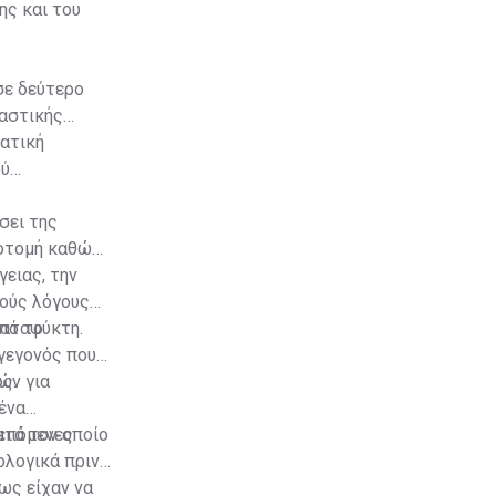
ης και του
σε δεύτερο
καστικής
ματική
ού
σει της
ροτομή καθώς
ειας, την
κούς λόγους
καταψύκτη.
πό το
 γεγονός που
ς.
ών για
ένα
 επόμενες
ατά τον οποίο
ολογικά πριν
ως είχαν να