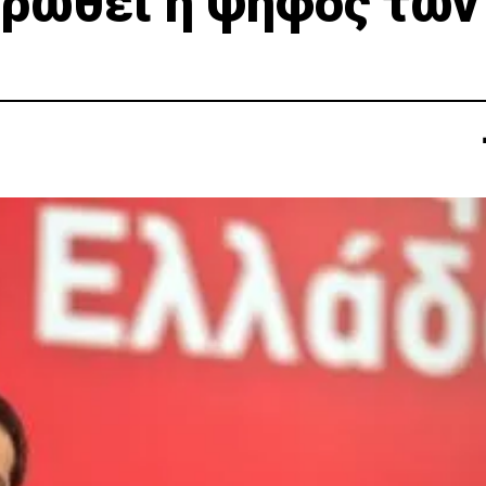
υρωθεί η ψήφος των