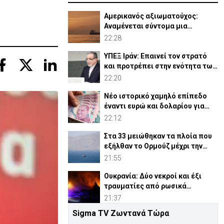
Αμερικανός αξιωματούχος:
Αναμένεται σύντομα μια
συμφωνία για Ορμούζ
22:28
ΥΠΕΞ Ιράν: Επαινεί τον στρατό
και προτρέπει στην ενότητα των
μουσουλμάνων
22:20
Νέο ιστορικό χαμηλό επίπεδο
έναντι ευρώ και δολαρίου για
τουρκική λίρα
22:12
Στα 33 μειώθηκαν τα πλοία που
εξήλθαν το Ορμούζ μέχρι την
Πέμπτη
21:55
Ουκρανία: Δύο νεκροί και έξι
τραυματίες από ρωσικά
πλήγματα
21:37
Sigma TV Ζωντανά Τώρα
ΗΠΑ: Η Γερουσία ενέκρινε νέες