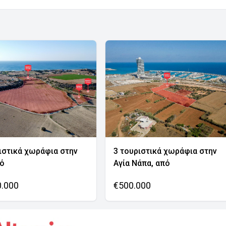
ιστικά χωράφια στην
3 τουριστικά χωράφια στην
νό
Αγία Νάπα, από
0.000
€500.000