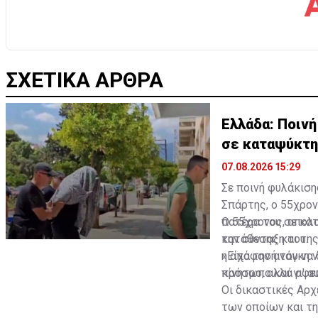
ΣΧΕΤΙΚΑ ΑΡΘΡΑ
Ελλάδα: Ποινή
σε καταψύκτη
07.08.2026 15:29
Σε ποινή φυλάκισ
Σπάρτης, ο 55χρον
πατέρα του σε κατ
Ο 55χρονος, απολο
την σύνταξη του.
κατάθεσης και της
η απόφασή του να 
«Είχα την ανάγκη 
κίνητρο, αλλά οφε
πρόσωπο και γι' α
Οι δικαστικές Αρχ
των οποίων και τ