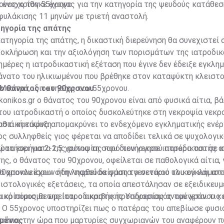
ε ένοχο τον 55χρονο.
ονος κρίθηκε ένοχος για την κατηγορία της ψευδούς κατάθεσ
φυλάκισης 11 μηνών με τριετή αναστολή.
τηγορία της απάτης
κατηγορία της απάτης, η δικαστική διερεύνηση θα συνεχιστεί 
ολοκλήρωση και την αξιολόγηση των πορισμάτων της ιατροδι
ημέρες η ιατροδικαστική εξέταση που έγινε δεν έδειξε εγκλη
θάνατο του ηλικιωμένου που βρέθηκε στον καταψύκτη κλειστ
Μυστρά, ιδιοκτησίας του 55χρονου.
 ο θάνατος του 90χρονου
konikos.gr ο θάνατος του 90χρονου είναι από φυσικά αίτια, βά
του ιατροδικαστή ο οποίος δυσκολεύτηκε στη νεκροψία νεκ
αθιά κατάψυξη.
στική εικόνα απομακρύνει το ενδεχόμενο εγκληματικής ενέργ
ς συλληφθείς γιος φέρεται να αποδίδει τελικά σε ψυχολογι
κρατήσει για 2-2,5 χρόνια τη σορό του νεκρού πατέρα του σε 
ώτα ευρήματα της αυτοψίας που διενήργησε ιατροδικαστής α
ς, ο θάνατος του 90χρονου, οφείλεται σε παθολογικά αίτια,
να αποκλείσουν στην παρούσα φάση το σενάριο του εγκλήματο
0χρονου έχουν ήδη ληφθεί δείγματα γενετικού υλικού και ιστ
 ιστολογικές εξετάσεις, τα οποία απεστάλησαν σε εξειδικευμ
λικό πόρισμα της Ιατροδικαστικής Υπηρεσίας αναμένεται τις
α κρίσιμος θεωρείται ο ακριβής προσδιορισμός του χρόνου κ
. Ο 55χρονος υποστηρίζει πως ο πατέρας του απεβίωσε φυσι
ρόνια, την ώρα που μαρτυρίες συγχωριανών του αναφέρουν π
ωμένος