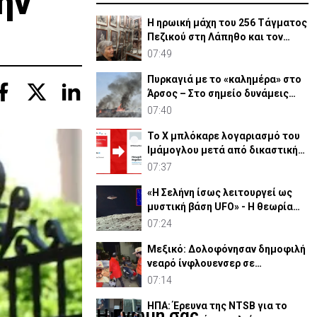
ην
Η ηρωική μάχη του 256 Τάγματος
Πεζικού στη Λάπηθο και τον
Καραβά
07:49
Πυρκαγιά με το «καλημέρα» στο
Άρσος – Στο σημείο δυνάμεις
πυρόσβεσης
07:40
Το X μπλόκαρε λογαριασμό του
Ιμάμογλου μετά από δικαστική
εντολή - Η αντιδραση
07:37
«Η Σελήνη ίσως λειτουργεί ως
μυστική βάση UFO» - Η θεωρία
Ουκρανών ερευνητών
07:24
Μεξικό: Δολοφόνησαν δημοφιλή
νεαρό ίνφλουενσερ σε
απευθείας μετάδοση
07:14
ΗΠΑ: Έρευνα της NTSB για το
Η Γνώμη σας