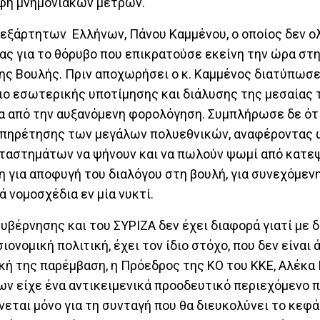
αφή μνημονιακών μέτρων.
νεξάρτητων Ελλήνων, Πάνου Καμμένου, ο οποίος δεν 
ίας για το θόρυβο που επικρατούσε εκείνη την ώρα στ
ης Βουλής. Πριν αποχωρήσει ο κ. Καμμένος διατύπωσ
διο εσωτερικής υποτίμησης και διάλυσης της μεσαίας 
σα από την αυξανόμενη φορολόγηση. Συμπλήρωσε δε ότι
ξυπηρέτησης των μεγάλων πολυεθνικών, αναφέροντας
αταστημάτων να ψήνουν και να πωλούν ψωμί από κατε
η για αποφυγή του διαλόγου στη βουλή, για συνεχόμεν
 νομοσχέδια εν μία νυκτί.
υβέρνησης και του ΣΥΡΙΖΑ δεν έχει διαφορά γιατί με 
ονομική πολιτική, έχει τον ίδιο στόχο, που δεν είναι 
δική της παρέμβαση, η Πρόεδρος της ΚΟ του ΚΚΕ, Αλέκα
ν είχε ένα αντικειμενικά προοδευτικό περιεχόμενο π
εται μόνο για τη συνταγή που θα διευκολύνει το κεφά