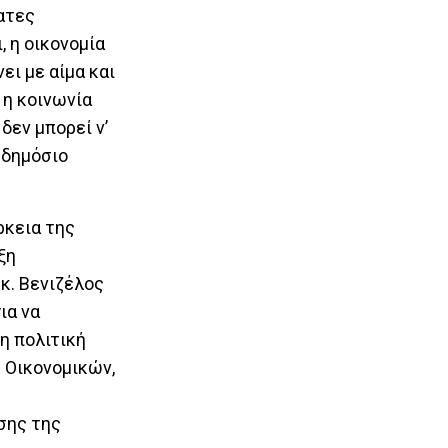
ατες
 η οικονομία
ει με αίμα και
 η κοινωνία
εν μπορεί ν’
 δημόσιο
ρκεια της
ξη
κ. Βενιζέλος
ια να
η πολιτική
ύ Οικονομικών,
σης της