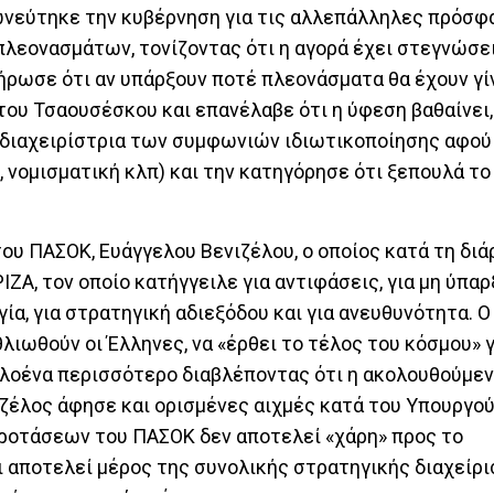
ρωνεύτηκε την κυβέρνηση για τις αλλεπάλληλες πρόσφ
λεονασμάτων, τονίζοντας ότι η αγορά έχει στεγνώσει,
ήρωσε ότι αν υπάρξουν ποτέ πλεονάσματα θα έχουν γίν
του Τσαουσέσκου και επανέλαβε ότι η ύφεση βαθαίνει,
διαχειρίστρια των συμφωνιών ιδιωτικοποίησης αφού δ
, νομισματική κλπ) και την κατηγόρησε ότι ξεπουλά το
ου ΠΑΣΟΚ, Ευάγγελου Βενιζέλου, ο οποίος κατά τη διά
Α, τον οποίο κατήγγειλε για αντιφάσεις, για μη ύπαρ
, για στρατηγική αδιεξόδου και για ανευθυνότητα. Ο 
θλιωθούν οι Έλληνες, να «έρθει το τέλος του κόσμου» γ
 ολοένα περισσότερο διαβλέποντας ότι η ακολουθούμεν
νιζέλος άφησε και ορισμένες αιχμές κατά του Υπουργο
ροτάσεων του ΠΑΣΟΚ δεν αποτελεί «χάρη» προς το
 αποτελεί μέρος της συνολικής στρατηγικής διαχείρι