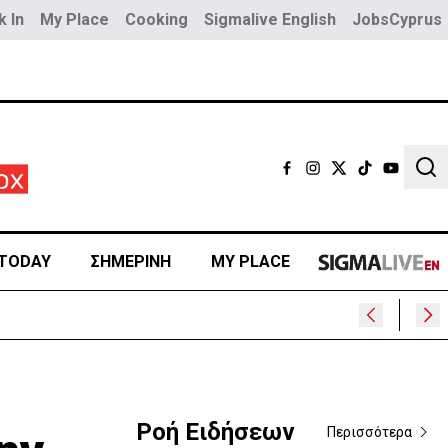
 In
My Place
Cooking
Sigmalive English
JobsCyprus
Sear
TODAY
ΣΗΜΕΡΙΝΗ
MY PLACE
Ροή Ειδήσεων
Περισσότερα