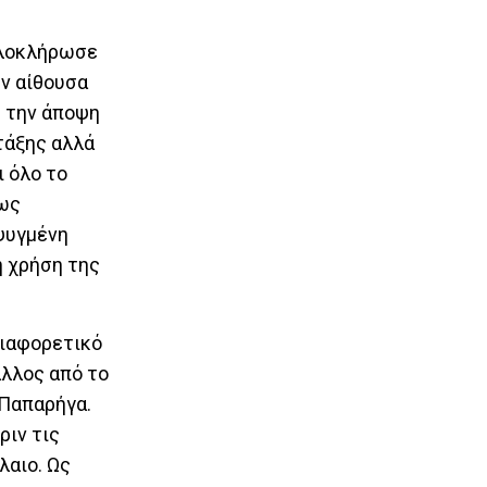
ολοκλήρωσε
ην αίθουσα
ε την άποψη
τάξης αλλά
 όλο το
 ως
ψυγμένη
η χρήση της
διαφορετικό
άλλος από το
 Παπαρήγα.
ριν τις
λαιο. Ως