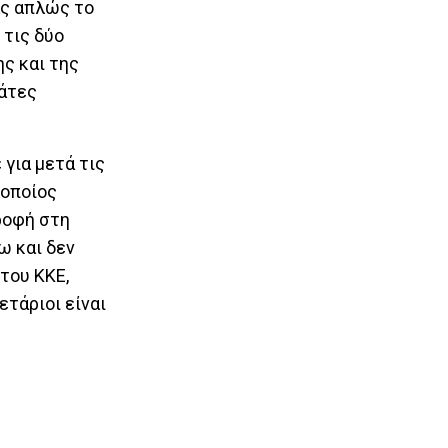
ας απλώς το
 τις δύο
ς και της
πάτες
για μετά τις
 οποίος
τροφή στη
ω και δεν
του ΚΚΕ,
ετάριοι είναι