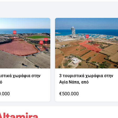
ιστικά χωράφια στην
3 τουριστικά χωράφια στην
νό
Αγία Νάπα, από
0.000
€500.000