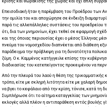
κρίσης και θωράκισης της χώρας και όχι απλή συρρ
Επεισοδιακή ήταν η παρέμβαση του Προέδρου των Α
την ομιλία του και αποχώρησε σε ένδειξη διαμαρτυρ
παρά τις αλλεπάλληλες συστάσεις του προεδρείου τ
ότι, δια των μνημονίων, έχει τεθεί σε εφαρμογή σχέ
και της όποιας περιουσίας έχει ο μέσος Έλληνας μέ
πνεύμα του νομοσχεδίου διαπνέεται από διάθεση ε
παράδειγμα την πρόβλεψη για τη δυνατότητα πολυκ
ζύμη. Ο κ. Καμμένος κατήγγειλε επίσης την κυβέρνησ
διαδικασίας του κατεπείγοντος προκειμένου να περνά
Από την πλευρά του λαού η θέση της τρικομματικής κ
τρόπο, είτε με σκληρή λιτότητα είτε με χαλαρή δημοσι
να βγει το κεφάλαιο από την κρίση, τόνισε, κατά τη 
Συμπλήρωσε ότι το αίτημα καταγγελίας των μνημονίω
εκλογές αλλά πλέον η αντιπαράθεση εντός βουλής γίν