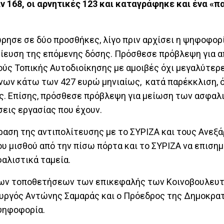
ν 168, οι αρνητικές 123 και καταγράφηκε και ένα «π
ρησε σε δύο προσθήκες, λίγο πριν αρχίσει η ψηφοφορί
μίευση της επόμενης δόσης. Πρόσθεσε πρόβλεψη για 
ύς Τοπικής Αυτοδιοίκησης με αμοιβές όχι μεγαλύτερ
ρόνων κάτω των 427 ευρώ μηνιαίως, κατά παρέκκλιση,
ας. Επίσης, πρόσθεσε πρόβλεψη για μείωση των ασφαλ
σεις εργασίας που έχουν.
ραση της αντιπολίτευσης με το ΣΥΡΙΖΑ και τους Ανεξ
 μισθού από την πίσω πόρτα και το ΣΥΡΙΖΑ να επισημα
αλιστικά ταμεία.
 των τοποθετήσεων των επικεφαλής των Κοινοβουλευ
υργός Αντώνης Σαμαράς και ο Πρόεδρος της Δημοκρα
ψηφοφορία.