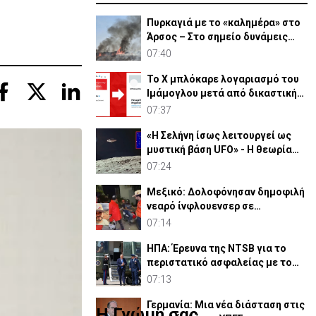
Πυρκαγιά με το «καλημέρα» στο
Άρσος – Στο σημείο δυνάμεις
πυρόσβεσης
07:40
Το X μπλόκαρε λογαριασμό του
Ιμάμογλου μετά από δικαστική
εντολή - Η αντιδραση
07:37
«Η Σελήνη ίσως λειτουργεί ως
μυστική βάση UFO» - Η θεωρία
Ουκρανών ερευνητών
07:24
Μεξικό: Δολοφόνησαν δημοφιλή
νεαρό ίνφλουενσερ σε
απευθείας μετάδοση
07:14
ΗΠΑ: Έρευνα της NTSB για το
περιστατικό ασφαλείας με το
ελικόπτερο του Τραμπ
07:13
Γερμανία: Μια νέα διάσταση στις
Η Γνώμη σας