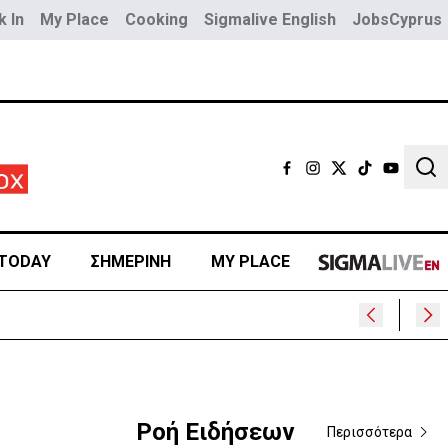
 In
My Place
Cooking
Sigmalive English
JobsCyprus
Sear
TODAY
ΣΗΜΕΡΙΝΗ
MY PLACE
Ροή Ειδήσεων
Περισσότερα