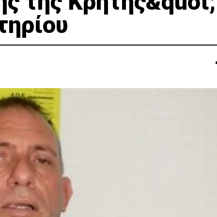
ής της Κρήτης&quot;
τηρίου