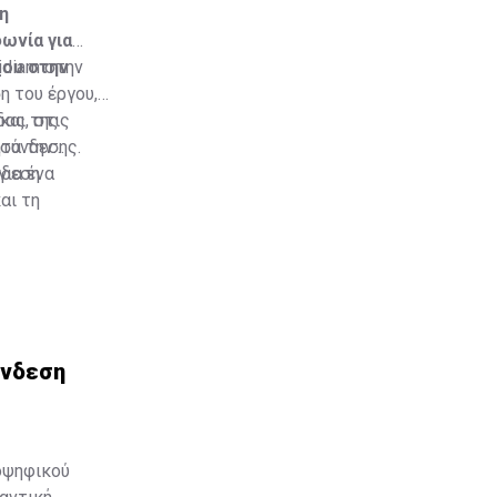
η
ωνία για
χου στην
idiam στην
η του έργου,
ας, στις
και της
ασύνδεσης.
ητα την
για ένα
νδεση
αι τη
ύνδεση
οψηφικού