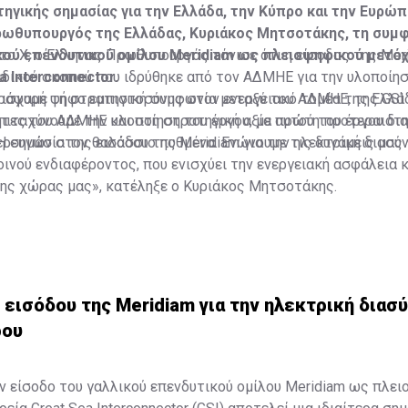
τηγικής σημασίας για την Ελλάδα, την Κύπρο και την Ευρώπ
ρωθυπουργός της Ελλάδας, Κυριάκος Μητσοτάκης, τη συμφ
κού επενδυτικού ομίλου Meridiam ως πλειοψηφικού μετό
το Χ, ο Έλληνας Πρωθυπουργός τόνισε ότι η είσοδος της Mer
a Interconnector.
 ειδικού σκοπού που ιδρύθηκε από τον ΑΔΜΗΕ για την υλοποίησ
 ισχυρή ψήφο εμπιστοσύνης στον ενεργειακό τομέα της Ελλάδ
ράψαμε τη στρατηγική συμφωνία μεταξύ του ΑΔΜΗΕ, της GSI 
τες του ΑΔΜΗΕ και στη στρατηγική αξία αυτού του έργου δι
πιταχύνουμε την υλοποίηση του έργου, με πρώτη προτεραιότ
ρευνών στον θαλάσσιο πυθμένα. Ενώνουμε τις δυνάμεις μας 
H σημασία της εισόδου της Meridiam για την ηλεκτρική διασύ
ινού ενδιαφέροντος, που ενισχύει την ενεργειακή ασφάλεια κ
της χώρας μας», κατέληξε ο Κυριάκος Μητσοτάκης.
 εισόδου της Meridiam για την ηλεκτρική διασ
ρου
ν είσοδο του γαλλικού επενδυτικού ομίλου Meridiam ως πλει