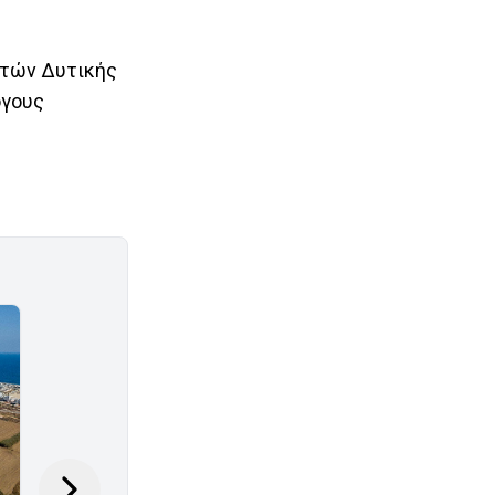
ετών Δυτικής
όγους