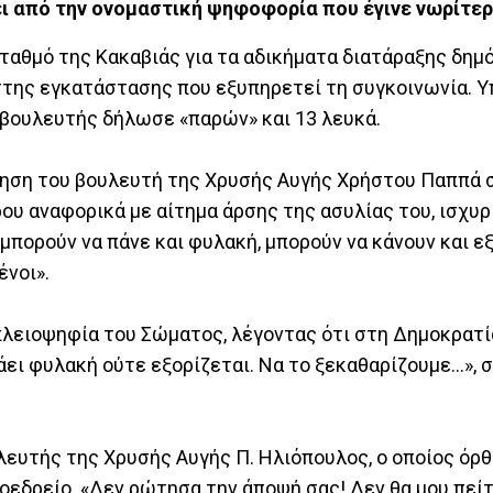
ι από την ονομαστική ψηφοφορία που έγινε νωρίτερ
ταθμό της Κακαβιάς για τα αδικήματα διατάραξης δημ
στης εγκατάστασης που εξυπηρετεί τη συγκοινωνία. Υ
 βουλευτής δήλωσε «παρών» και 13 λευκά.
τηση του βουλευτή της Χρυσής Αυγής Χρήστου Παππά 
ρου αναφορικά με αίτημα άρσης της ασυλίας του, ισχυρ
, μπορούν να πάνε και φυλακή, μπορούν να κάνουν και ε
ένοι».
πλειοψηφία του Σώματος, λέγοντας ότι στη Δημοκρατί
πάει φυλακή ούτε εξορίζεται. Να το ξεκαθαρίζουμε…», 
ευτής της Χρυσής Αυγής Π. Ηλιόπουλος, ο οποίος όρθ
εδρείο. «Δεν ρώτησα την άποψή σας! Δεν θα μου πείτ