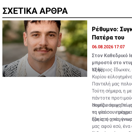
ΣΧΕΤΙΚΑ ΑΡΘΡΑ
Ρέθυμνο: Συγκ
Πατέρα του
06.08.2026 17:07
Στον Καθεδρικό Ι
μπροστά στο ντυμ
εξής:
"Ο Κύριος ἔδωκεν,
Κυρίου εὐλογημένο
Παντελή μας πολυ
Τούτη σήμερα, η μ
πάντοτε προτιμούσ
συμπροσευχηθεί γι
Νομίζω όμως, πως 
να φτάσουν μέχρι
τη νέα σου πραγμα
ήδη από χτές γνωρ
Εμείς, η οικογένει
μας αφού εσύ, ένα