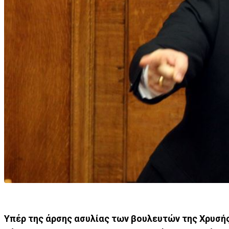
Υπέρ της άρσης ασυλίας των βουλευτών της Χρυσ