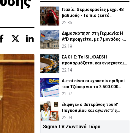
ρυσής
Ιταλία: Θερμοκρασίες μέχρι 48
βαθμούς - Το πιο ζεστό
καλοκαίρι των 100 χρόνων
22:35
Δημοσκόπηση στη Γερμανία: Η
AfD προηγείται με 7 μονάδες -
Διεύρυνε τη διαφορά
22:19
ΣΑ ΟΗΕ: Το ISIL/DAESH
προσαρμόζεται και ενισχύεται
στην Αφρική - Πώς απειλεί
22:14
Αυτοί είναι οι «χρυσοί» αριθμοί
του Τζόκερ για τα 2.500.000
ευρώ
22:07
«Έφυγε» ο βετεράνος του Β'
Παγκοσμίου και αγωνιστής
ΕΟΚΑ, Παύλος Μ. Κασάπης
22:04
Sigma TV Ζωντανά Τώρα
«Όχι» 9 χωρών σε ισχυρισμό