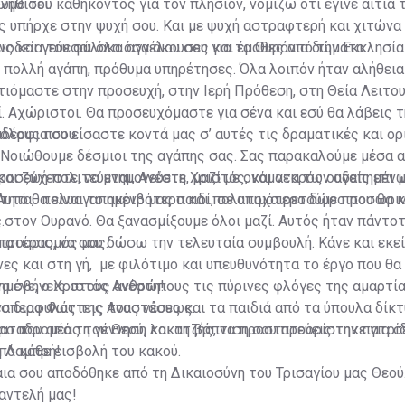
νηθίσει.
ωμό του καθήκοντος για τον πλησίον, νομίζω ότι έγινε αιτία 
ς υπήρχε στην ψυχή σου. Και με ψυχή αστραφτερή και χιτώνα
νοδεία του φύλακα αγγέλου σου για τα Ουράνια δώματα.
ς και γεύεσαι όλα όσα άκουσες και έμαθες από την Εκκλησία
ε πολλή αγάπη, πρόθυμα υπηρέτησες. Όλα λοιπόν ήταν αλήθει
τιόμαστε στην προσευχή, στην Ιερή Πρόθεση, στη Θεία Λειτο
ί. Αχώριστοι. Θα προσευχόμαστε για σένα και εσύ θα λάβεις τ
δέρφια σου.
όλους που είσαστε κοντά μας σ’ αυτές τις δραματικές και ορ
Νοιώθουμε δέσμιοι της αγάπης σας. Σας παρακαλούμε μέσα α
ροσεύχεστε, να μνημονεύετε, μαζί με ονόματα των αγαπημένω
και ζωή πολιτεύεται, Ανέστη Χριστός, και νεκρός ουδείς επι 
Αυτό θα είναι το ακριβότερο και πολυτιμότερο δώρο που θα κ
τητα, πολυαγαπημένο μας παιδί, σε αποχαιρετούμε προσωριν
.
στον Ουρανό. Θα ξανασμίξουμε όλοι μαζί. Αυτός ήταν πάντο
 προορισμός μας.
πατέρας, να σου δώσω την τελευταία συμβουλή. Κάνε και εκεί
ες και στη γή, με φιλότιμο και υπευθυνότητα το έργο που θα 
α σβήνεις στους ανθρώπους τις πύρινες φλόγες της αμαρτία
μένε, ο Χριστός Ανέστη!
 διαφυλάττεις τους νέους και τα παιδιά από τα ύπουλα δίκτ
έσπερο Φως της Αναστάσεως.
αταδρομέας του Θεού, λοκατζής, να προστατεύεις την πατρίδ
 που από τη γέννηση και τη βάπτιση σου προορίστηκε για σ
ό κάθε εισβολή του κακού.
ή Λαμπρή!
καια σου αποδόθηκε από τη Δικαιοσύνη του Τρισαγίου μας Θεού
αντελή μας!