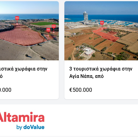
ιστικά χωράφια στην
3 τουριστικά χωράφια στην
νό
Αγία Νάπα, από
0.000
€500.000