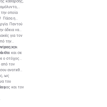
της κάθαρσης,
 αμόλυντο,
 την οποία
α! Πάσα η
υργία. Παντού
ην άδεια να
ιακές για τον
πό την
ν σας, και
μνήματος».
άνετε και σε
ά. Θα
τε ο στόχος
 από τον
σου ανατεθεί.
ς, ως
υα του
α μας και τον
ένα.
.