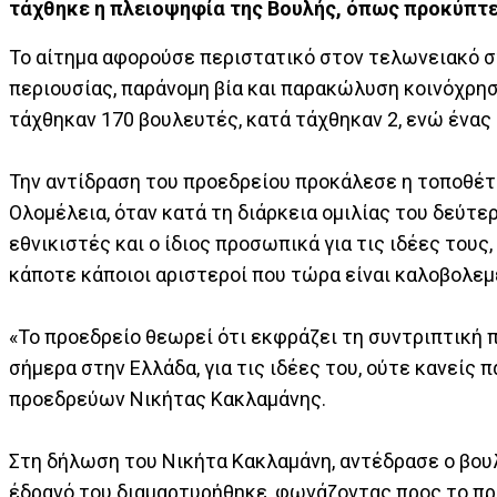
τάχθηκε η πλειοψηφία της Βουλής, όπως προκύπτε
Το αίτημα αφορούσε περιστατικό στον τελωνειακό σ
περιουσίας, παράνομη βία και παρακώλυση κοινόχρη
τάχθηκαν 170 βουλευτές, κατά τάχθηκαν 2, ενώ ένας
Την αντίδραση του προεδρείου προκάλεσε η τοποθέ
Ολομέλεια, όταν κατά τη διάρκεια ομιλίας του δεύτε
εθνικιστές και ο ίδιος προσωπικά για τις ιδέες τους
κάποτε κάποιοι αριστεροί που τώρα είναι καλοβολεμ
«Το προεδρείο θεωρεί ότι εκφράζει τη συντριπτική 
σήμερα στην Ελλάδα, για τις ιδέες του, ούτε κανείς 
προεδρεύων Νικήτας Κακλαμάνης.
Στη δήλωση του Νικήτα Κακλαμάνη, αντέδρασε ο βουλ
έδρανό του διαμαρτυρήθηκε, φωνάζοντας προς το προ