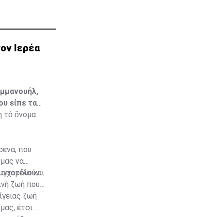
ον Ιερέα
Εμμανουήλ,
ου είπε τα
η τὸ ὄνομα
σένα, που
 μας να
υγχορδία και
ν αποτελούν
ινή ζωή που
πίγειας ζωή
μας, έτσι