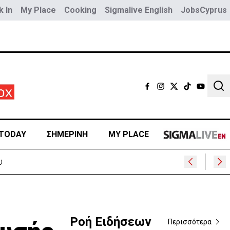
 In
My Place
Cooking
Sigmalive English
JobsCyprus
Sear
TODAY
ΣΗΜΕΡΙΝΗ
MY PLACE
υ
Ροή Ειδήσεων
Περισσότερα