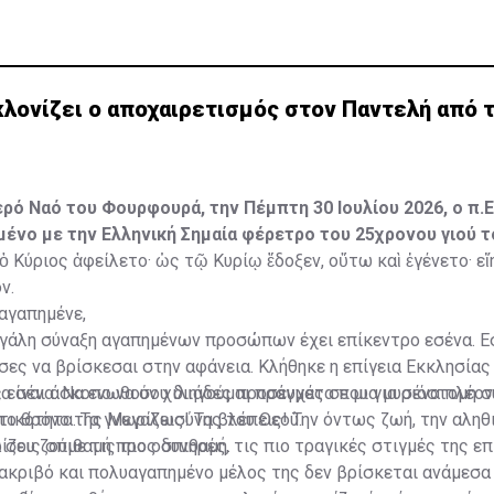
λονίζει ο αποχαιρετισμός στον Παντελή από τ
ερό Ναό του Φουρφουρά, την Πέμπτη 30 Ιουλίου 2026, ο π.
ένο με την Ελληνική Σημαία φέρετρο του 25χρονου γιού τ
 ὁ Κύριος ἀφείλετο· ὡς τῷ Κυρίῳ ἔδοξεν, οὕτω καὶ ἐγένετο· εἴ
ν.
αγαπημένε,
εγάλη σύναξη αγαπημένων προσώπων έχει επίκεντρο εσένα. Ε
ες να βρίσκεσαι στην αφάνεια. Κλήθηκε η επίγεια Εκκλησίας
α σένα. Να ενωθούν χιλιάδες προσευχές σε μια μυριόστομη σ
είναι άσκοπο να σου διηγούμαι πράγματα που για σένα πλέο
 το θρόνο της Μεγαλωσύνης του Θεού.
τικότητα. Τα γνωρίζεις! Τα βλέπεις! Την όντως ζωή, την αληθ
ίζεις σπιθαμή προς σπιθαμή.
α σου ζούμε τις πιο οδυνηρές, τις πιο τραγικές στιγμές της ε
 ακριβό και πολυαγαπημένο μέλος της δεν βρίσκεται ανάμεσα 