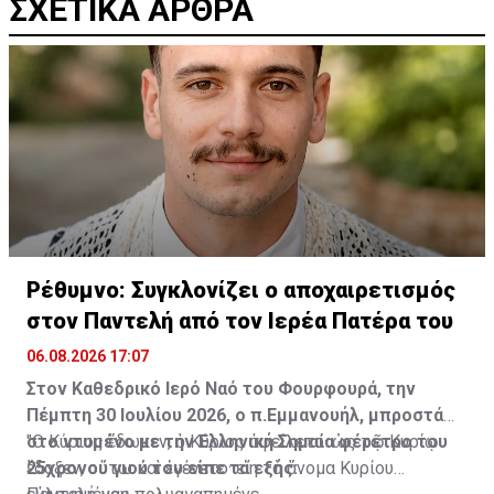
ΣΧΕΤΙΚΑ ΑΡΘΡΑ
Ρέθυμνο: Συγκλονίζει ο αποχαιρετισμός
στον Παντελή από τον Ιερέα Πατέρα του
06.08.2026 17:07
Στον Καθεδρικό Ιερό Ναό του Φουρφουρά, την
Πέμπτη 30 Ιουλίου 2026, ο π.Εμμανουήλ, μπροστά
στο ντυμένο με την Ελληνική Σημαία φέρετρο του
"Ο Κύριος ἔδωκεν, ὁ Κύριος ἀφείλετο· ὡς τῷ Κυρίῳ
25χρονου γιού του είπε τα εξής:
ἔδοξεν, οὕτω καὶ ἐγένετο· εἴη τὸ ὄνομα Κυρίου