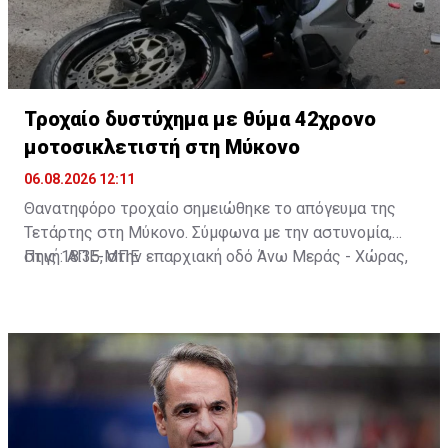
Τροχαίο δυστύχημα με θύμα 42χρονο
μοτοσικλετιστή στη Μύκονο
06.08.2026 12:11
Θανατηφόρο τροχαίο σημειώθηκε το απόγευμα της
Τετάρτης στη Μύκονο. Σύμφωνα με την αστυνομία,
στις 18:35, στην επαρχιακή οδό Άνω Μεράς - Χώρας,
Πηγή: ΑΠΕ-ΜΠΕ
μοτοσικλέτα που οδηγούσε 42χρονος εξετράπη της
πορείας της, πέρασε στο αντίθετο ρεύμα και
συγκρούστηκε με Ι.Χ. αυτοκίνητο που οδηγούσε
25χρονος. Από τη σύγκρουση ο 42χρονος
τραυματίστηκε θανάσιμα. Τα αίτια του δυστυχήματος
διερευνώνται από την Υποδιεύθυνση Αστυνομίας
Μυκόνου.