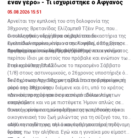
έναν γέρο» - Τι ισχυρίστηκε ο Αφγανός
05.08.2026 15:51
Αρνείται την εμπλοκή του στη δολοφονία της
38χρονης Βρετανίδας Ελίζαμπεθ Τζέιν Ρος, που
εντοπίστηκε νεκρή μέσα σε βαλίτσα σε
Ο συλληφθείς οδηγήθηκε σήμερα στα δικαστήρια της
εγκαταλελειμμένο κτίριο στην Κυψέλη, ο 26χρονος
Ευελπίδων προκειμένου να απολογηθεί, όπου ζήτησε
Αφγανός που συνελήφθη ως δράστης του εγκλήματος.
προθεσμία για αύριο, Πέμπτη (6/8).
Οι ισχυρισμοί που θα προβάλει αναμένεται να είναι
περίπου ίδιοι με αυτούς που πρόβαλε και ενώπιον των
στελεχών της ΕΛ.ΑΣ.
Στην κατάθεση που έδωσε το περασμένο Σάββατο
(1/8) στους αστυνομικούς, ο 26χρονος υποστήριξε ότι
δεν σκότωσε την 38χρονη αλλά ότι την βρήκε νεκρή
Το 26χρονος Αφγανός με τη βαλίτσα που περιέχει τη
μέσα στο σπίτι όπου διέμενε και ότι, υπό το κράτος
σορό της 38χρονης:
πανικού, προχώρησε σε μια σειρά αδικαιολόγητων
«Δεν έκανα ποτέ κακό σε κανέναν. Θέλω να με
ενεργειών.
καταλάβετε και να με πιστέψετε. Ήμουν απλώς σε
πανικό», είναι τα πρώτα λόγια της κατάθεσής του.
Ο κατηγορούμενος αναφέρθηκε στην προσωπική και
οικογενειακή του ζωή μιλώντας για τη σύζυγό του, το
ανήλικο παιδί τους, αλλά και τη θρησκευτική τους
«Από την αγάπη για την οικογένειά μου πήρα τη δύναμη
δράση.
να σας πω την αλήθεια. Εγώ και η γυναίκα μου είμαστε