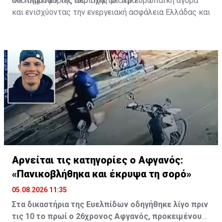
συστημάτων της περιοχής με την ευρωπαϊκή αγορά
Με πληροφορίες από Πρώτο Θέμα
και ενισχύοντας την ενεργειακή ασφάλεια Ελλάδας και
Κύπρου.
Αρνείται τις κατηγορίες ο Αφγανός:
«Πανικοβλήθηκα και έκρυψα τη σορό»
05.08.2026 11:35
Στα δικαστήρια της Ευελπίδων οδηγήθηκε λίγο πριν
τις 10 το πρωί ο 26χρονος Αφγανός, προκειμένου