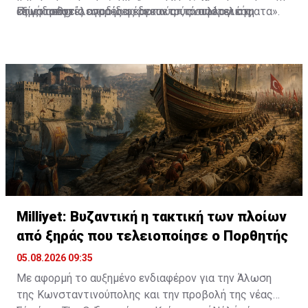
εξωστρέφεια αποδίδει καρπούς», αναφέρει στη
στις διεθνείς αγορές φέρνουν απτά αποτελέσματα».
«είναι αποτέλεσμα μιας δεκαετούς συλλογικής
Πηγή: cnn.gr
σχετική ανακοίνωσή του ο Οργανισμός.
προσπάθειας, συνεργασιών υψηλού επιπέδου και
συνεχούς παρουσίας εκεί όπου διαμορφώνονται οι
ταξιδιωτικές τάσεις».
Milliyet: Βυζαντική η τακτική των πλοίων
από ξηράς που τελειοποίησε ο Πορθητής
05.08.2026 09:35
Με αφορμή το αυξημένο ενδιαφέρον για την Άλωση
της Κωνσταντινούπολης και την προβολή της νέας