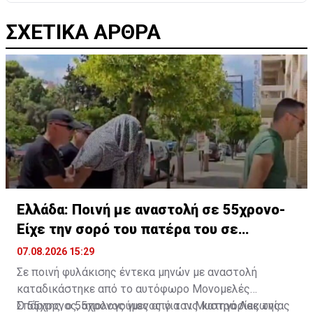
ΣΧΕΤΙΚΑ ΑΡΘΡΑ
Ελλάδα: Ποινή με αναστολή σε 55χρονο-
Είχε την σορό του πατέρα του σε
καταψύκτη
07.08.2026 15:29
Σε ποινή φυλάκισης έντεκα μηνών με αναστολή
καταδικάστηκε από το αυτόφωρο Μονομελές
Σπάρτης, ο 55χρονος γιος από τον Μυστρά Λακωνίας
Ο 55χρονος, απολογούμενος για τις κατηγορίες της