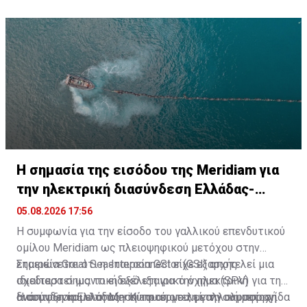
χώρας μας», κατέληξε ο Κυριάκος Μητσοτάκης.
H σημασία της εισόδου της Meridiam για
την ηλεκτρική διασύνδεση Ελλάδας-
Κύπρου
05.08.2026 17:56
Η συμφωνία για την είσοδο του γαλλικού επενδυτικού
ομίλου Meridiam ως πλειοψηφικού μετόχου στην
εταιρεία Great Sea Interconnector (GSI) αποτελεί μια
Σημειώνεται ότι η εταιρεία GSI είχε εξαρχής
ιδιαίτερα σημαντική εξέλιξη για την ηλεκτρική
σχεδιαστεί ως το ειδικό εταιρικό όχημα (SPV) για την
διασύνδεση Ελλάδας - Κύπρου, με τη γαλλική σφραγίδα
ανάπτυξη και υλοποίηση του έργου, με τη συμμετοχή
Η συμφωνία με τη Meridiam αποτελεί την υλοποίηση