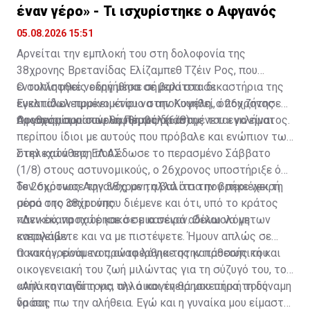
έναν γέρο» - Τι ισχυρίστηκε ο Αφγανός
05.08.2026 15:51
Αρνείται την εμπλοκή του στη δολοφονία της
38χρονης Βρετανίδας Ελίζαμπεθ Τζέιν Ρος, που
εντοπίστηκε νεκρή μέσα σε βαλίτσα σε
Ο συλληφθείς οδηγήθηκε σήμερα στα δικαστήρια της
εγκαταλελειμμένο κτίριο στην Κυψέλη, ο 26χρονος
Ευελπίδων προκειμένου να απολογηθεί, όπου ζήτησε
Αφγανός που συνελήφθη ως δράστης του εγκλήματος.
προθεσμία για αύριο, Πέμπτη (6/8).
Οι ισχυρισμοί που θα προβάλει αναμένεται να είναι
περίπου ίδιοι με αυτούς που πρόβαλε και ενώπιον των
στελεχών της ΕΛ.ΑΣ.
Στην κατάθεση που έδωσε το περασμένο Σάββατο
(1/8) στους αστυνομικούς, ο 26χρονος υποστήριξε ότι
δεν σκότωσε την 38χρονη αλλά ότι την βρήκε νεκρή
Το 26χρονος Αφγανός με τη βαλίτσα που περιέχει τη
μέσα στο σπίτι όπου διέμενε και ότι, υπό το κράτος
σορό της 38χρονης:
πανικού, προχώρησε σε μια σειρά αδικαιολόγητων
«Δεν έκανα ποτέ κακό σε κανέναν. Θέλω να με
ενεργειών.
καταλάβετε και να με πιστέψετε. Ήμουν απλώς σε
πανικό», είναι τα πρώτα λόγια της κατάθεσής του.
Ο κατηγορούμενος αναφέρθηκε στην προσωπική και
οικογενειακή του ζωή μιλώντας για τη σύζυγό του, το
ανήλικο παιδί τους, αλλά και τη θρησκευτική τους
«Από την αγάπη για την οικογένειά μου πήρα τη δύναμη
δράση.
να σας πω την αλήθεια. Εγώ και η γυναίκα μου είμαστε