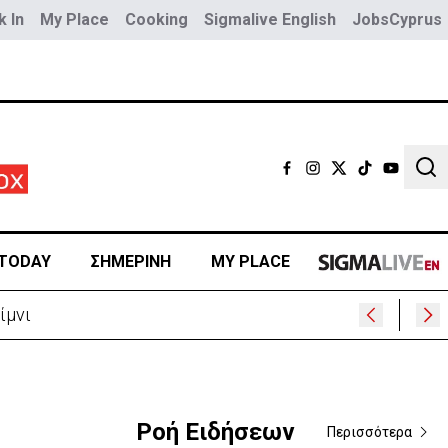
 In
My Place
Cooking
Sigmalive English
JobsCyprus
Sear
TODAY
ΣΗΜΕΡΙΝΗ
MY PLACE
ίμνι
Ροή Ειδήσεων
Περισσότερα