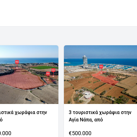
ιστικά χωράφια στην
3 τουριστικά χωράφια στην
νό
Αγία Νάπα, από
0.000
€500.000