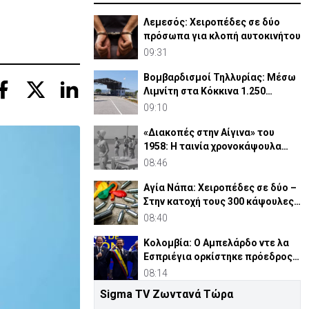
Λεμεσός: Χειροπέδες σε δύο
πρόσωπα για κλοπή αυτοκινήτου
09:31
Βομβαρδισμοί Τηλλυρίας: Μέσω
Λιμνίτη στα Κόκκινα 1.250
Τουρκοκύπριοι
09:10
«Διακοπές στην Αίγινα» του
1958: Η ταινία χρονοκάψουλα
μιας Ελλάδας που χάθηκε
08:46
Αγία Νάπα: Χειροπέδες σε δύο –
Στην κατοχή τους 300 κάψουλες
«laughing gas»
08:40
Κολομβία: Ο Αμπελάρδο ντε λα
Εσπριέγια ορκίστηκε πρόεδρος
της χώρας
08:14
Sigma TV Ζωντανά Τώρα
Τηλλυρία: 62 χρόνια από τους