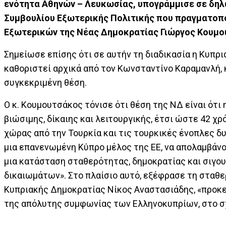
ενότητα Αθηνών – Λευκωσίας, υπογράμμισε σε δηλώ
Συμβουλίου Εξωτερικής Πολιτικής που πραγματοπ
Εξωτερικών της Νέας Δημοκρατίας Γιώργος Κουμο
Σημείωσε επίσης ότι σε αυτήν τη διαδικασία η Κυπρ
καθοριστεί αρχικά από τον Κωνσταντίνο Καραμανλή
συγκεκριμένη θέση.
Ο κ. Κουμουτσάκος τόνισε ότι θέση της ΝΔ είναι ότι 
βιώσιμης, δίκαιης και λειτουργικής, έτσι ώστε 42 
χώρας από την Τουρκία και τις τουρκικές ένοπλες δυ
μια επανενωμένη Κύπρο μέλος της ΕΕ, να απολαμβάν
μια κατάσταση σταθερότητας, δημοκρατίας και σιγο
δικαιωμάτων». Στο πλαίσιο αυτό, εξέφρασε τη σταθ
Κυπριακής Δημοκρατίας Νίκος Αναστασιάδης, «προκει
της απόλυτης συμφωνίας των Ελληνοκυπρίων, στο σ