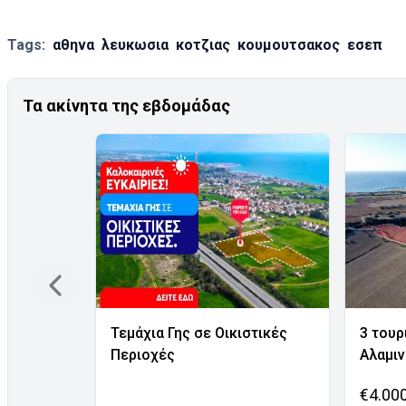
Tags:
αθηνα
λευκωσια
κοτζιας
κουμουτσακος
εσεπ
Τα ακίνητα της εβδομάδας
Τεμάχια Γης σε Οικιστικές
3 τουρ
Περιοχές
Αλαμι
€4.00