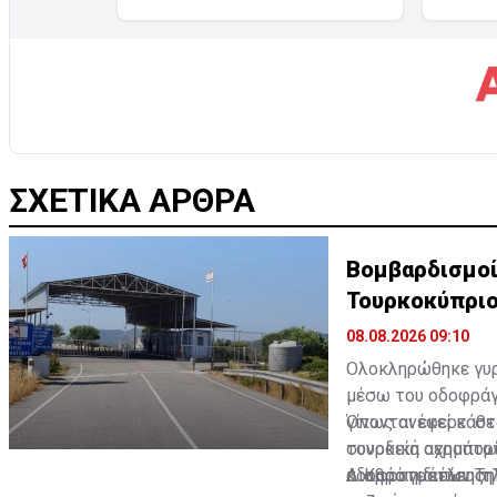
ΣΧΕΤΙΚΑ ΑΡΘΡΑ
Βομβαρδισμοί
Τουρκοκύπριο
08.08.2026 09:10
Ολοκληρώθηκε γυρ
μέσω του οδοφράγμ
γίνονται εκεί κάθ
Όπως ανέφερε στο
τουρκική αεροπορί
συνοδεία οχημάτων
οδοφραγμάτων Τηλ
κ. Καρό η διέλευσ
Διαβάστε επίσης: