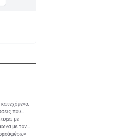
 κατεχόμενα,
ώσεις που
 την
τομα, με
των
φωνα με τον
ήματα μέσων
ισμούς