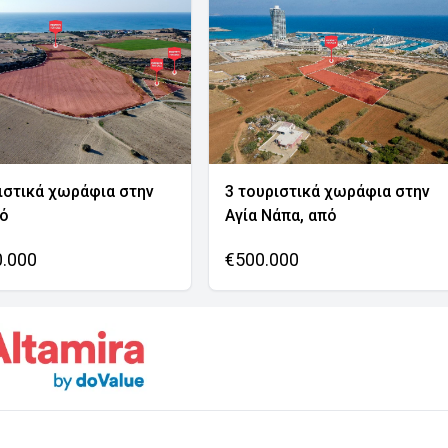
ιστικά χωράφια στην
3 τουριστικά χωράφια στην
νό
Αγία Νάπα, από
0.000
€500.000