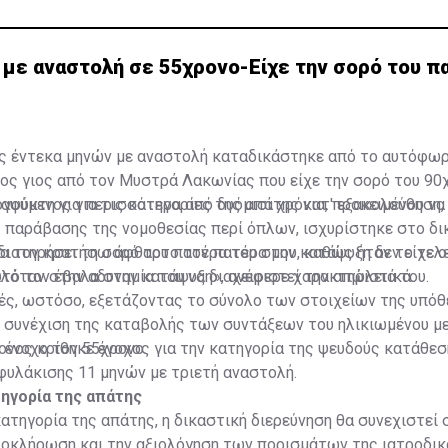
 με αναστολή σε 55χρονο-Είχε την σορό του π
ης έντεκα μηνών με αναστολή καταδικάστηκε από το αυτόφω
ος γιος από τον Μυστρά Λακωνίας που είχε την σορό του 90
αψύκτη για περισσότερα από δυόμισι χρόνια, προκειμένου να
γούμενος για τις κατηγορίες της απάτης κατ' εξακολούθηση,
 παράβασης της νομοθεσίας περί όπλων, ισχυρίστηκε στο δι
διατηρήσει τη σορό του πατέρα του στην κατάψυξη δεν είχε 
να τον κρατήσω άφθαρτο τον πατέρα μου, καθώς ήταν το τελ
ιλόταν στην αδυναμία του να διαχειριστεί την απώλειά του.
υτό τον έβαλα στην κατάψυξη», ανέφερε χαρακτηριστικά.
ές, ωστόσο, εξετάζοντας το σύνολο των στοιχείων της υπόθ
η συνέχιση της καταβολής των συντάξεων του ηλικιωμένου μ
ε ένοχο τον 55χρονο.
ονος κρίθηκε ένοχος για την κατηγορία της ψευδούς κατάθεσ
φυλάκισης 11 μηνών με τριετή αναστολή.
τηγορία της απάτης
κατηγορία της απάτης, η δικαστική διερεύνηση θα συνεχιστεί 
ολοκλήρωση και την αξιολόγηση των πορισμάτων της ιατροδι