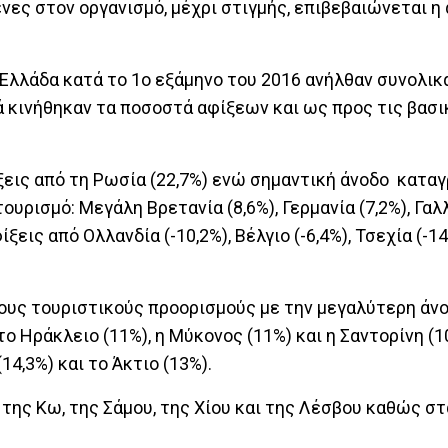
ες στον οργανισμό, μέχρι στιγμής, επιβεβαιώνεται η
 Ελλάδα κατά το 1ο εξάμηνο του 2016 ανήλθαν συνολικά
ά κινήθηκαν τα ποσοστά αφίξεων και ως προς τις βασ
ξεις από τη Ρωσία (22,7%) ενώ σημαντική άνοδο κατα
ρισμό: Μεγάλη Βρετανία (8,6%), Γερμανία (7,2%), Γαλλί
εις από Ολλανδία (-10,2%), Βέλγιο (-6,4%), Τσεχία (-14
τους τουριστικούς προορισμούς με την μεγαλύτερη άνο
 Ηράκλειο (11%), η Μύκονος (11%) και η Σαντορίνη (10
4,3%) και το Άκτιο (13%).
 της Κω, της Σάμου, της Χίου και της Λέσβου καθώς σ