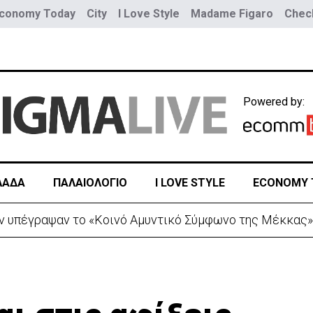
conomy Today
City
I Love Style
Madame Figaro
Check
Powered by:
ΛΑΔΑ
ΠΑΛΑΙΟΛΟΓΙΟ
I LOVE STYLE
ECONOMY 
σμοί σε μία ημέρα – Στους 5.288 από την αρχή του έτου