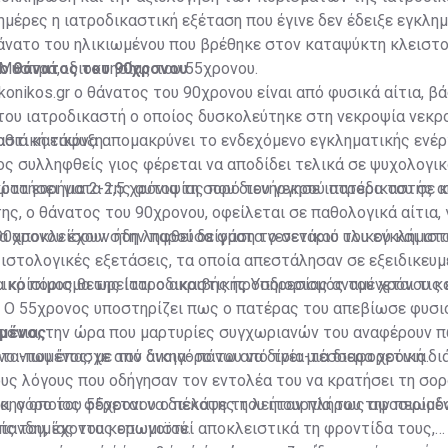
ημέρες η ιατροδικαστική εξέταση που έγινε δεν έδειξε εγκλη
θάνατο του ηλικιωμένου που βρέθηκε στον καταψύκτη κλειστ
Μυστρά, ιδιοκτησίας του 55χρονου.
 ο θάνατος του 90χρονου
konikos.gr ο θάνατος του 90χρονου είναι από φυσικά αίτια, βά
του ιατροδικαστή ο οποίος δυσκολεύτηκε στη νεκροψία νεκ
αθιά κατάψυξη.
στική εικόνα απομακρύνει το ενδεχόμενο εγκληματικής ενέργ
ς συλληφθείς γιος φέρεται να αποδίδει τελικά σε ψυχολογι
κρατήσει για 2-2,5 χρόνια τη σορό του νεκρού πατέρα του σε 
ώτα ευρήματα της αυτοψίας που διενήργησε ιατροδικαστής α
ς, ο θάνατος του 90χρονου, οφείλεται σε παθολογικά αίτια,
να αποκλείσουν στην παρούσα φάση το σενάριο του εγκλήματο
0χρονου έχουν ήδη ληφθεί δείγματα γενετικού υλικού και ιστ
 ιστολογικές εξετάσεις, τα οποία απεστάλησαν σε εξειδικευμ
λικό πόρισμα της Ιατροδικαστικής Υπηρεσίας αναμένεται τις
α κρίσιμος θεωρείται ο ακριβής προσδιορισμός του χρόνου κ
. Ο 55χρονος υποστηρίζει πως ο πατέρας του απεβίωσε φυσι
ρόνια, την ώρα που μαρτυρίες συγχωριανών του αναφέρουν π
ωμένος
νο -που έπασχε από άνοια- πάνω από τρία-τέσσερα χρόνια.
ετανιωμένος, με τον δικηγόρο του να δίνει μια διαφορετική δ
ους λόγους που οδήγησαν τον εντολέα του να κρατήσει τη σο
α, ο οποίος φέρεται να διέκοψε τη λειτουργία του την περίοδ
ικηγόρο του 55χρονου ο πελάτης του ήταν πλήρως αφοσιωμέ
πανδημίας του κορωνοϊού.
ίς του, έχοντας επωμιστεί αποκλειστικά τη φροντίδα τους,