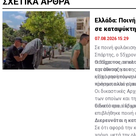
ΣΧΕΤΙΚΑ ΑΡΘΡΑ
Ελλάδα: Ποινή
σε καταψύκτη
07.08.2026 15:29
Σε ποινή φυλάκισ
Σπάρτης, ο 55χρον
πατέρα του σε κατ
Ο 55χρονος, απολο
την σύνταξη του.
κατάθεσης και της
η απόφασή του να 
«Είχα την ανάγκη 
κίνητρο, αλλά οφε
πρόσωπο και γι' α
Οι δικαστικές Αρχ
των οποίων και τ
θάνατό του, έκριν
Ειδικότερα ο 55χρ
επιβλήθηκε ποινή 
Διερευνάται η κα
Σε ότι αφορά την 
χρόνο, μετά την 