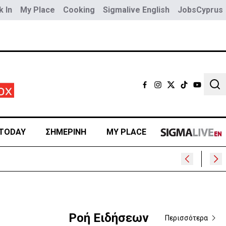
 In
My Place
Cooking
Sigmalive English
JobsCyprus
Sear
TODAY
ΣΗΜΕΡΙΝΗ
MY PLACE
Ροή Ειδήσεων
Περισσότερα