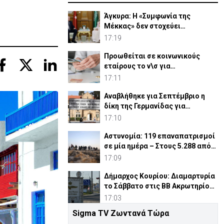
Άγκυρα: Η «Συμφωνία της
Μέκκας» δεν στοχεύει
συγκεκριμένο κράτος
17:19
Προωθείται σε κοινωνικούς
εταίρους το ν\σ για
συνταξιοδοτικό
17:11
Αναβλήθηκε για Σεπτέμβριο η
δίκη της Γερμανίδας για
σφετερισμό ε/κ περιουσιών
17:10
Αστυνομία: 119 επαναπατρισμοί
σε μία ημέρα – Στους 5.288 από
την αρχή του έτου
17:09
Δήμαρχος Κουρίου: Διαμαρτυρία
το Σάββατο στις ΒΒ Ακρωτηρίου
για νέες κεραίες
17:03
Sigma TV Ζωντανά Τώρα
Προς αντικατάσταση το μέλος