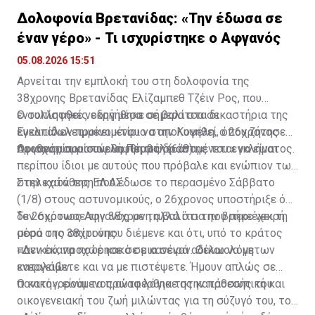
Δολοφονία Βρετανίδας: «Την έδωσα σε
έναν γέρο» - Τι ισχυρίστηκε ο Αφγανός
05.08.2026 15:51
Αρνείται την εμπλοκή του στη δολοφονία της
38χρονης Βρετανίδας Ελίζαμπεθ Τζέιν Ρος, που
εντοπίστηκε νεκρή μέσα σε βαλίτσα σε
Ο συλληφθείς οδηγήθηκε σήμερα στα δικαστήρια της
εγκαταλελειμμένο κτίριο στην Κυψέλη, ο 26χρονος
Ευελπίδων προκειμένου να απολογηθεί, όπου ζήτησε
Αφγανός που συνελήφθη ως δράστης του εγκλήματος.
προθεσμία για αύριο, Πέμπτη (6/8).
Οι ισχυρισμοί που θα προβάλει αναμένεται να είναι
περίπου ίδιοι με αυτούς που πρόβαλε και ενώπιον των
στελεχών της ΕΛ.ΑΣ.
Στην κατάθεση που έδωσε το περασμένο Σάββατο
(1/8) στους αστυνομικούς, ο 26χρονος υποστήριξε ότι
δεν σκότωσε την 38χρονη αλλά ότι την βρήκε νεκρή
Το 26χρονος Αφγανός με τη βαλίτσα που περιέχει τη
μέσα στο σπίτι όπου διέμενε και ότι, υπό το κράτος
σορό της 38χρονης:
πανικού, προχώρησε σε μια σειρά αδικαιολόγητων
«Δεν έκανα ποτέ κακό σε κανέναν. Θέλω να με
ενεργειών.
καταλάβετε και να με πιστέψετε. Ήμουν απλώς σε
πανικό», είναι τα πρώτα λόγια της κατάθεσής του.
Ο κατηγορούμενος αναφέρθηκε στην προσωπική και
οικογενειακή του ζωή μιλώντας για τη σύζυγό του, το