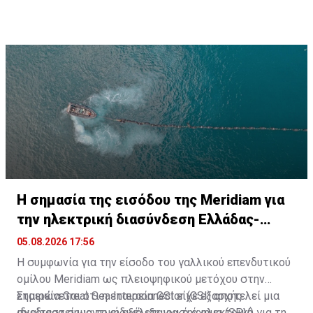
την ενεργειακή ασφάλεια και τη στρατηγική θέση της
χώρας μας», κατέληξε ο Κυριάκος Μητσοτάκης.
H σημασία της εισόδου της Meridiam για
την ηλεκτρική διασύνδεση Ελλάδας-
Κύπρου
05.08.2026 17:56
Η συμφωνία για την είσοδο του γαλλικού επενδυτικού
ομίλου Meridiam ως πλειοψηφικού μετόχου στην
εταιρεία Great Sea Interconnector (GSI) αποτελεί μια
Σημειώνεται ότι η εταιρεία GSI είχε εξαρχής
ιδιαίτερα σημαντική εξέλιξη για την ηλεκτρική
σχεδιαστεί ως το ειδικό εταιρικό όχημα (SPV) για την