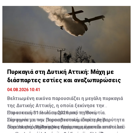
Πυρκαγιά στη Δυτική Αττική: Μάχη με
διάσπαρτες εστίες και αναζωπυρώσεις
04.08.2026 10:41
Βελτιωμένη εικόνα παρουσιάζει η μεγάλη πυρκαγιά
της Δυτικής Αττικής, η οποία ξεκίνησε την
Παρασκευή 31 Ιουλίου 2026 από τη Βοιωτία.
Στο νοτιοανατολικό τμήμα προς τη Μονή
Σύμφωνα με την Πυροσβεστική, ιδιαίτερη βαρύτητα
Παναχράντου και βορειοανατολικά προς Αγία
δίνεται από Ψάθα προς Λούμπα, το οποίο αποτελεί
Παρασκευή και Άγιο Νεκτάριο, κομμάτι που
Παράλληλα, μηχανήματα έργου που έχουν διατεθεί από