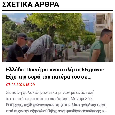
ΣΧΕΤΙΚΑ ΑΡΘΡΑ
Ελλάδα: Ποινή με αναστολή σε 55χρονο-
Είχε την σορό του πατέρα του σε
καταψύκτη
07.08.2026 15:29
Σε ποινή φυλάκισης έντεκα μηνών με αναστολή
καταδικάστηκε από το αυτόφωρο Μονομελές
Σπάρτης, ο 55χρονος γιος από τον Μυστρά Λακωνίας
Ο 55χρονος, απολογούμενος για τις κατηγορίες της
που είχε την σορό του 90χρονου πατέρα του σε
απάτης κατ' εξακολούθηση, της ψευδής κατάθεσης και