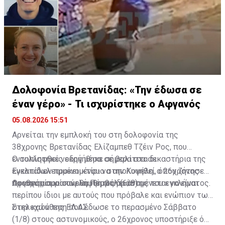
Δολοφονία Βρετανίδας: «Την έδωσα σε
έναν γέρο» - Τι ισχυρίστηκε ο Αφγανός
05.08.2026 15:51
Αρνείται την εμπλοκή του στη δολοφονία της
38χρονης Βρετανίδας Ελίζαμπεθ Τζέιν Ρος, που
εντοπίστηκε νεκρή μέσα σε βαλίτσα σε
Ο συλληφθείς οδηγήθηκε σήμερα στα δικαστήρια της
εγκαταλελειμμένο κτίριο στην Κυψέλη, ο 26χρονος
Ευελπίδων προκειμένου να απολογηθεί, όπου ζήτησε
Αφγανός που συνελήφθη ως δράστης του εγκλήματος.
προθεσμία για αύριο, Πέμπτη (6/8).
Οι ισχυρισμοί που θα προβάλει αναμένεται να είναι
περίπου ίδιοι με αυτούς που πρόβαλε και ενώπιον των
στελεχών της ΕΛ.ΑΣ.
Στην κατάθεση που έδωσε το περασμένο Σάββατο
(1/8) στους αστυνομικούς, ο 26χρονος υποστήριξε ότι