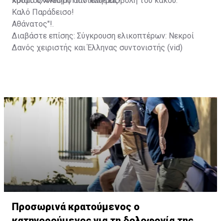
κόσμο ολόκληρο από κάθε εισβολή του κακού.
Χριστός Ανέστη Παντελή μας!
Καλό Παράδεισο!
Αθάνατος"!.
Διαβάστε επίσης:
Σύγκρουση ελικοπτέρων: Νεκροί
Δανός χειριστής και Έλληνας συντονιστής (vid)
Προσωρινά κρατούμενος ο
κατηγορούμενος για τη δολοφονία της