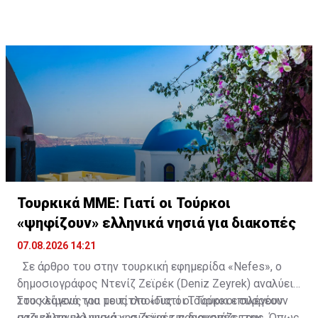
γονείς του. Είχε αναλάβει ο ίδιος να τους φροντίζει,
σαν αποκλειστική νοσοκόμα. Αυτή η παθολογική αγάπη
εξηγεί πάρα πολλά». Και, μεταξύ άλλων, πρόσθεσε:
Τουρκικά ΜΜΕ: Γιατί οι Τούρκοι
«ψηφίζουν» ελληνικά νησιά για διακοπές
07.08.2026 14:21
Σε άρθρο του στην τουρκική εφημερίδα «Nefes», ο
δημοσιογράφος Ντενίζ Ζεϊρέκ (Deniz Zeyrek) αναλύει
τους λόγους για τους οποίους οι Τούρκοι επιλέγουν
Στο κείμενό του με τίτλο «Γιατί οι Τούρκοι συρρέουν
μαζικά τα ελληνικά νησιά για τις διακοπές τους. Όπως
στα ελληνικά νησιά;», ο Ζεϊρέκ παρουσιάζει την