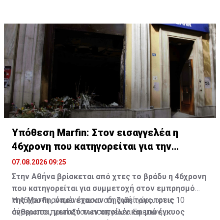
Υπόθεση Marfin: Στον εισαγγελέα η
46χρονη που κατηγορείται για την
επίθεση
07.08.2026 09:25
Στην Αθήνα βρίσκεται από χτες το βράδυ η 46χρονη
που κατηγορείται για συμμετοχή στον εμπρησμό
της Marfin, όπου έχασαν τη ζωή τους τρεις
Η 46χρονη αναμένεται να οδηγηθεί γύρω στις 10
άνθρωποι, μεταξύ των οποίων και μια έγκυος
σήμερα το πρωί στον εισαγγελέα Εφετών,