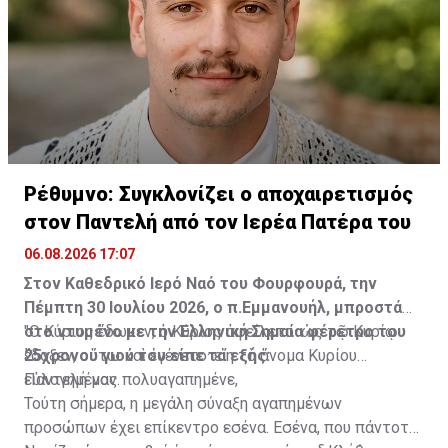
Διαβάστε επίσης:
ΒΙΝΤΕΟ: Η στιγμή της δολοφονικής
επίθεσης με μολότοφ στη Marfin
ΦΩΤΟ: Τα ντοκουμέντα που ταυτοποίησαν τους τρεις
για τις δολοφονίες στη Marfin
Πηγή: ΑΠΕ-ΜΠΕ
Ρέθυμνο: Συγκλονίζει ο αποχαιρετισμός
στον Παντελή από τον Ιερέα Πατέρα του
06.08.2026 17:07
Στον Καθεδρικό Ιερό Ναό του Φουρφουρά, την
Πέμπτη 30 Ιουλίου 2026, ο π.Εμμανουήλ, μπροστά
στο ντυμένο με την Ελληνική Σημαία φέρετρο του
"Ο Κύριος ἔδωκεν, ὁ Κύριος ἀφείλετο· ὡς τῷ Κυρίῳ
25χρονου γιού του είπε τα εξής:
ἔδοξεν, οὕτω καὶ ἐγένετο· εἴη τὸ ὄνομα Κυρίου
εὐλογημένον.
Παντελή μας πολυαγαπημένε,
Τούτη σήμερα, η μεγάλη σύναξη αγαπημένων
προσώπων έχει επίκεντρο εσένα. Εσένα, που πάντοτε