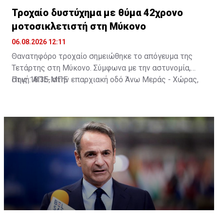
Τροχαίο δυστύχημα με θύμα 42χρονο
μοτοσικλετιστή στη Μύκονο
06.08.2026 12:11
Θανατηφόρο τροχαίο σημειώθηκε το απόγευμα της
Τετάρτης στη Μύκονο. Σύμφωνα με την αστυνομία,
στις 18:35, στην επαρχιακή οδό Άνω Μεράς - Χώρας,
Πηγή: ΑΠΕ-ΜΠΕ
μοτοσικλέτα που οδηγούσε 42χρονος εξετράπη της
πορείας της, πέρασε στο αντίθετο ρεύμα και
συγκρούστηκε με Ι.Χ. αυτοκίνητο που οδηγούσε
25χρονος. Από τη σύγκρουση ο 42χρονος
τραυματίστηκε θανάσιμα. Τα αίτια του δυστυχήματος
διερευνώνται από την Υποδιεύθυνση Αστυνομίας
Μυκόνου.