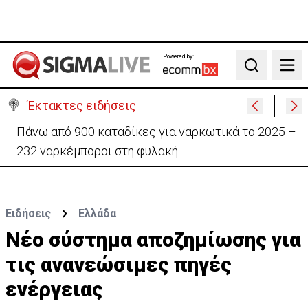
Powered by:
Search
Έκτακτες ειδήσεις
Θέλει να ξαναζωντανέψει την «Corner» o
Προύντζος - «Πληγώνει τις αναμνήσεις»
Ειδήσεις
Ελλάδα
Νέο σύστημα αποζημίωσης για
τις ανανεώσιμες πηγές
ενέργειας