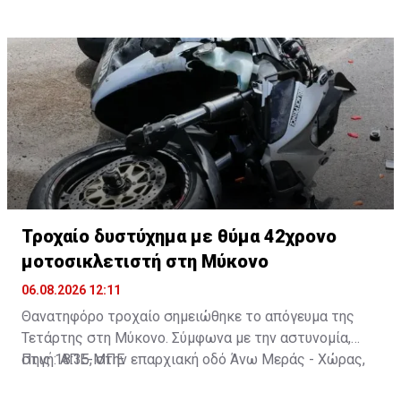
Τροχαίο δυστύχημα με θύμα 42χρονο
μοτοσικλετιστή στη Μύκονο
06.08.2026 12:11
Θανατηφόρο τροχαίο σημειώθηκε το απόγευμα της
Τετάρτης στη Μύκονο. Σύμφωνα με την αστυνομία,
στις 18:35, στην επαρχιακή οδό Άνω Μεράς - Χώρας,
Πηγή: ΑΠΕ-ΜΠΕ
μοτοσικλέτα που οδηγούσε 42χρονος εξετράπη της