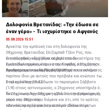
Δολοφονία Βρετανίδας: «Την έδωσα σε
έναν γέρο» - Τι ισχυρίστηκε ο Αφγανός
05.08.2026 15:51
Αρνείται την εμπλοκή του στη δολοφονία της
38χρονης Βρετανίδας Ελίζαμπεθ Τζέιν Ρος, που
εντοπίστηκε νεκρή μέσα σε βαλίτσα σε
Ο συλληφθείς οδηγήθηκε σήμερα στα δικαστήρια της
εγκαταλελειμμένο κτίριο στην Κυψέλη, ο 26χρονος
Ευελπίδων προκειμένου να απολογηθεί, όπου ζήτησε
Αφγανός που συνελήφθη ως δράστης του εγκλήματος.
προθεσμία για αύριο, Πέμπτη (6/8).
Οι ισχυρισμοί που θα προβάλει αναμένεται να είναι
περίπου ίδιοι με αυτούς που πρόβαλε και ενώπιον των
στελεχών της ΕΛ.ΑΣ.
Στην κατάθεση που έδωσε το περασμένο Σάββατο
(1/8) στους αστυνομικούς, ο 26χρονος υποστήριξε ότι
δεν σκότωσε την 38χρονη αλλά ότι την βρήκε νεκρή
Το 26χρονος Αφγανός με τη βαλίτσα που περιέχει τη
μέσα στο σπίτι όπου διέμενε και ότι, υπό το κράτος
σορό της 38χρονης:
πανικού, προχώρησε σε μια σειρά αδικαιολόγητων
«Δεν έκανα ποτέ κακό σε κανέναν. Θέλω να με