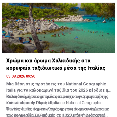
Χρώμα και άρωμα Χαλκιδικής στα
κορυφαία ταξιδιωτικά μέσα της Ιταλίας
05.08.2026 09:50
Μια θέση στις προτάσεις του National Geographic
Italia για τα καλοκαιρινά ταξίδια του 2026 κέρδισε η
Χαλκιδική, η οποία πρόσφατα είχε την τιμητική της
Όπως αναφέρει σχετικά ο Τουριστικός Οργανισμός
και στο Lonely Planet Italia.
Χαλκιδικής, στο αφιέρωμα του National Geographic
Traveler Italia, που κυκλοφόρησε ως δωρεάν ένθετο με
Οι νέες αυτές δημοσιεύσεις έρχονται σε συνέχεια της
την εφημερίδα La Repubblica, η Χαλκιδική βρίσκεται
προβολής της Χαλκιδικής το 2025 από την ιστορική