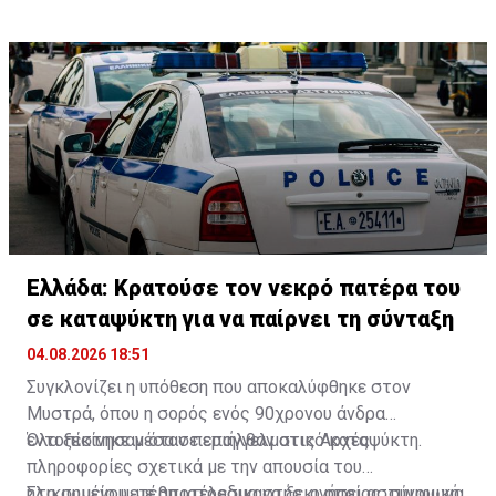
θάνατό του. Παράλληλα, όπως αποκάλυψε, έπαιρνε και
στον εισαγγελέα, ενώ το προανακριτικό έργο
τη σύνταξη της μητέρας του που είχε αποβιώσει
διενεργείται από το τμήμα Δίωξης και Εξιχνίασης
νωρίτερα, της οποίας δικαιούχος ήταν ο πατέρας του.
Εγκλημάτων Σπάρτης.
Ελλάδα: Κρατούσε τον νεκρό πατέρα του
σε καταψύκτη για να παίρνει τη σύνταξη
04.08.2026 18:51
Συγκλονίζει η υπόθεση που αποκαλύφθηκε στον
Μυστρά, όπου η σορός ενός 90χρονου άνδρα
εντοπίστηκε μέσα σε επαγγελματικό καταψύκτη.
Όλα ξεκίνησαν όταν περιήλθαν στις Αρχές
πληροφορίες σχετικά με την απουσία του
ηλικιωμένου, με αποτέλεσμα να ξεκινήσει αστυνομική
Στο σημείο μετέβη ιατροδικαστής, ο οποίος, σύμφωνα