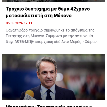
Τροχαίο δυστύχημα με θύμα 42χρονο
μοτοσικλετιστή στη Μύκονο
06.08.2026 12:11
Θανατηφόρο τροχαίο σημειώθηκε το απόγευμα της
Τετάρτης στη Μύκονο. Σύμφωνα με την αστυνομία,
στις 18:35, στην επαρχιακή οδό Άνω Μεράς - Χώρας,
Πηγή: ΑΠΕ-ΜΠΕ
μοτοσικλέτα που οδηγούσε 42χρονος εξετράπη της
πορείας της, πέρασε στο αντίθετο ρεύμα και
συγκρούστηκε με Ι.Χ. αυτοκίνητο που οδηγούσε
25χρονος. Από τη σύγκρουση ο 42χρονος
τραυματίστηκε θανάσιμα. Τα αίτια του δυστυχήματος
διερευνώνται από την Υποδιεύθυνση Αστυνομίας
Μυκόνου.