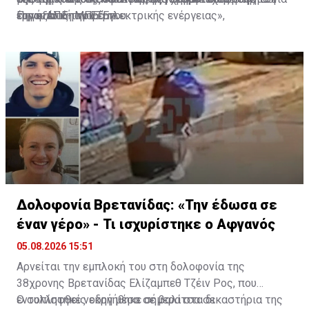
έργου από την ΕΤΕπ.
την εξέλιξη του έργου.
ευρωπαϊκή αγορά ηλεκτρικής ενέργειας»,
Πηγή: ΑΠΕ- ΜΠΕ
υπογραμμίζουν από την κυβέρνηση.
Δολοφονία Βρετανίδας: «Την έδωσα σε
έναν γέρο» - Τι ισχυρίστηκε ο Αφγανός
05.08.2026 15:51
Αρνείται την εμπλοκή του στη δολοφονία της
38χρονης Βρετανίδας Ελίζαμπεθ Τζέιν Ρος, που
εντοπίστηκε νεκρή μέσα σε βαλίτσα σε
Ο συλληφθείς οδηγήθηκε σήμερα στα δικαστήρια της