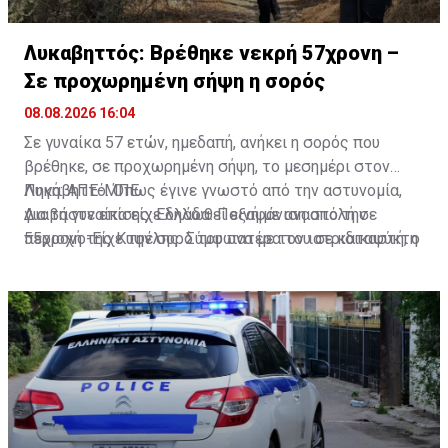
Λυκαβηττός: Βρέθηκε νεκρή 57χρονη –
Σε προχωρημένη σήψη η σορός
08.08.2026 16:04
Σε γυναίκα 57 ετών, ημεδαπή, ανήκει η σορός που
βρέθηκε, σε προχωρημένη σήψη, το μεσημέρι στον
Λυκαβηττό. Όπως έγινε γνωστό από την αστυνομία,
Πηγή: ΑΠΕ-ΜΠΕ
για τη γυναίκα είχε δηλωθεί εξαφάνιση από την
Διαβάστε επίσης:
Ελλάδα: Ποινή με αναστολή σε
περιοχή της Κυψέλης. Σύμφωνα με τον ιατριδικαστή, ο
55χρονο-Είχε την σορό του πατέρα του σε καταψύκτη
θάνατός της αποδίδεται σε πτώση. Προανάκριση για
το συμβάν διενεργεί το Αστυνομικό Τμήμα Εξαρχείων.