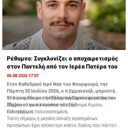
Διαβάστε επίσης:
ΒΙΝΤΕΟ: Η στιγμή της δολοφονικής
επίθεσης με μολότοφ στη Marfin
ΦΩΤΟ: Τα ντοκουμέντα που ταυτοποίησαν τους τρεις
για τις δολοφονίες στη Marfin
Πηγή: ΑΠΕ-ΜΠΕ
Ρέθυμνο: Συγκλονίζει ο αποχαιρετισμός
στον Παντελή από τον Ιερέα Πατέρα του
06.08.2026 17:07
Στον Καθεδρικό Ιερό Ναό του Φουρφουρά, την
Πέμπτη 30 Ιουλίου 2026, ο π.Εμμανουήλ, μπροστά
στο ντυμένο με την Ελληνική Σημαία φέρετρο του
"Ο Κύριος ἔδωκεν, ὁ Κύριος ἀφείλετο· ὡς τῷ Κυρίῳ
25χρονου γιού του είπε τα εξής:
ἔδοξεν, οὕτω καὶ ἐγένετο· εἴη τὸ ὄνομα Κυρίου
εὐλογημένον.
Παντελή μας πολυαγαπημένε,
Τούτη σήμερα, η μεγάλη σύναξη αγαπημένων
προσώπων έχει επίκεντρο εσένα. Εσένα, που πάντοτε