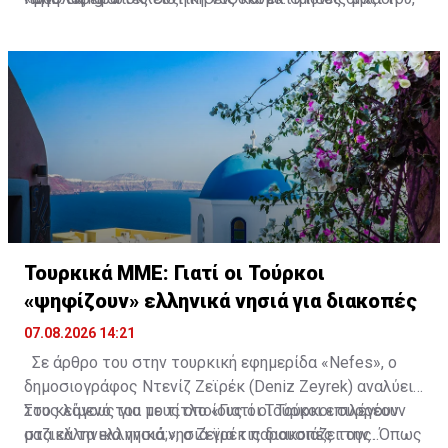
είναι ένας άνθρωπος που αγαπούσε παθολογικά τους
τούς φρόντιζε».
γονείς του. Είχε αναλάβει ο ίδιος να τους φροντίζει,
σαν αποκλειστική νοσοκόμα. Αυτή η παθολογική αγάπη
εξηγεί πάρα πολλά». Και, μεταξύ άλλων, πρόσθεσε:
Τουρκικά ΜΜΕ: Γιατί οι Τούρκοι
«ψηφίζουν» ελληνικά νησιά για διακοπές
07.08.2026 14:21
Σε άρθρο του στην τουρκική εφημερίδα «Nefes», ο
δημοσιογράφος Ντενίζ Ζεϊρέκ (Deniz Zeyrek) αναλύει
τους λόγους για τους οποίους οι Τούρκοι επιλέγουν
Στο κείμενό του με τίτλο «Γιατί οι Τούρκοι συρρέουν
μαζικά τα ελληνικά νησιά για τις διακοπές τους. Όπως
στα ελληνικά νησιά;», ο Ζεϊρέκ παρουσιάζει την