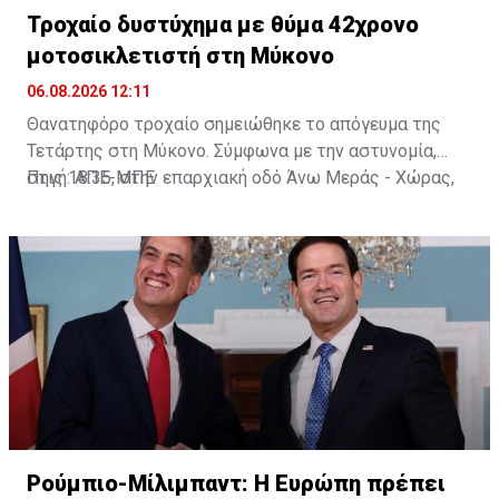
Τροχαίο δυστύχημα με θύμα 42χρονο
μοτοσικλετιστή στη Μύκονο
06.08.2026 12:11
Θανατηφόρο τροχαίο σημειώθηκε το απόγευμα της
Τετάρτης στη Μύκονο. Σύμφωνα με την αστυνομία,
στις 18:35, στην επαρχιακή οδό Άνω Μεράς - Χώρας,
Πηγή: ΑΠΕ-ΜΠΕ
μοτοσικλέτα που οδηγούσε 42χρονος εξετράπη της
πορείας της, πέρασε στο αντίθετο ρεύμα και
συγκρούστηκε με Ι.Χ. αυτοκίνητο που οδηγούσε
25χρονος. Από τη σύγκρουση ο 42χρονος
τραυματίστηκε θανάσιμα. Τα αίτια του δυστυχήματος
διερευνώνται από την Υποδιεύθυνση Αστυνομίας
Μυκόνου.
Ρούμπιο-Μίλιμπαντ: Η Ευρώπη πρέπει