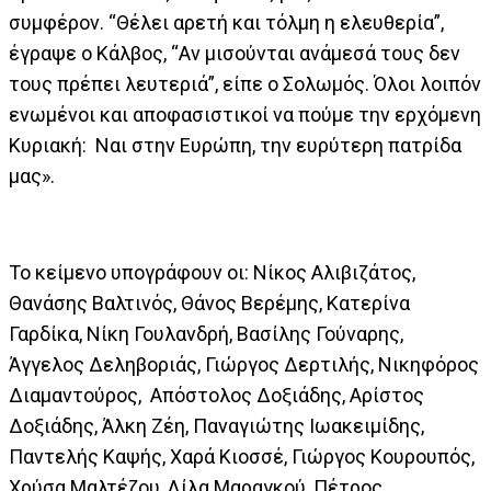
συμφέρον. “Θέλει αρετή και τόλμη η ελευθερία”,
έγραψε ο Κάλβος, “Αν μισούνται ανάμεσά τους δεν
τους πρέπει λευτεριά”, είπε ο Σολωμός. Όλοι λοιπόν
ενωμένοι και αποφασιστικοί να πούμε την ερχόμενη
Κυριακή: Ναι στην Ευρώπη, την ευρύτερη πατρίδα
μας».
Το κείμενο υπογράφουν οι: Νίκος Αλιβιζάτος,
Θανάσης Βαλτινός, Θάνος Βερέμης, Κατερίνα
Γαρδίκα, Νίκη Γουλανδρή, Βασίλης Γούναρης,
Άγγελος Δεληβοριάς, Γιώργος Δερτιλής, Νικηφόρος
Διαμαντούρος, Απόστολος Δοξιάδης, Αρίστος
Δοξιάδης, Άλκη Ζέη, Παναγιώτης Ιωακειμίδης,
Παντελής Καψής, Χαρά Κιοσσέ, Γιώργος Κουρουπός,
Χρύσα Μαλτέζου, Λίλα Μαραγκού, Πέτρος