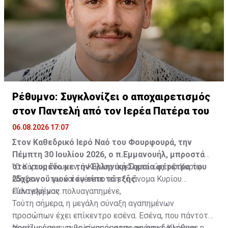
επίθεσης με μολότοφ στη Marfin
ΦΩΤΟ: Τα ντοκουμέντα που ταυτοποίησαν τους τρεις
για τις δολοφονίες στη Marfin
Πηγή: ΑΠΕ-ΜΠΕ
Ρέθυμνο: Συγκλονίζει ο αποχαιρετισμός
στον Παντελή από τον Ιερέα Πατέρα του
06.08.2026 17:07
Στον Καθεδρικό Ιερό Ναό του Φουρφουρά, την
Πέμπτη 30 Ιουλίου 2026, ο π.Εμμανουήλ, μπροστά
στο ντυμένο με την Ελληνική Σημαία φέρετρο του
"Ο Κύριος ἔδωκεν, ὁ Κύριος ἀφείλετο· ὡς τῷ Κυρίῳ
25χρονου γιού του είπε τα εξής:
ἔδοξεν, οὕτω καὶ ἐγένετο· εἴη τὸ ὄνομα Κυρίου
εὐλογημένον.
Παντελή μας πολυαγαπημένε,
Τούτη σήμερα, η μεγάλη σύναξη αγαπημένων
προσώπων έχει επίκεντρο εσένα. Εσένα, που πάντοτε
προτιμούσες να βρίσκεσαι στην αφάνεια. Κλήθηκε η
Νομίζω όμως, πως είναι άσκοπο να σου διηγούμαι