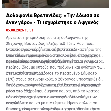
Δολοφονία Βρετανίδας: «Την έδωσα σε
έναν γέρο» - Τι ισχυρίστηκε ο Αφγανός
05.08.2026 15:51
Αρνείται την εμπλοκή του στη δολοφονία της
38χρονης Βρετανίδας Ελίζαμπεθ Τζέιν Ρος, που
εντοπίστηκε νεκρή μέσα σε βαλίτσα σε
Ο συλληφθείς οδηγήθηκε σήμερα στα δικαστήρια της
εγκαταλελειμμένο κτίριο στην Κυψέλη, ο 26χρονος
Ευελπίδων προκειμένου να απολογηθεί, όπου ζήτησε
Αφγανός που συνελήφθη ως δράστης του εγκλήματος.
προθεσμία για αύριο, Πέμπτη (6/8).
Οι ισχυρισμοί που θα προβάλει αναμένεται να είναι
περίπου ίδιοι με αυτούς που πρόβαλε και ενώπιον των
στελεχών της ΕΛ.ΑΣ.
Στην κατάθεση που έδωσε το περασμένο Σάββατο
(1/8) στους αστυνομικούς, ο 26χρονος υποστήριξε ότι
δεν σκότωσε την 38χρονη αλλά ότι την βρήκε νεκρή
Το 26χρονος Αφγανός με τη βαλίτσα που περιέχει τη
μέσα στο σπίτι όπου διέμενε και ότι, υπό το κράτος
σορό της 38χρονης:
πανικού, προχώρησε σε μια σειρά αδικαιολόγητων
«Δεν έκανα ποτέ κακό σε κανέναν. Θέλω να με
ενεργειών.
καταλάβετε και να με πιστέψετε. Ήμουν απλώς σε
πανικό», είναι τα πρώτα λόγια της κατάθεσής του.
Ο κατηγορούμενος αναφέρθηκε στην προσωπική και