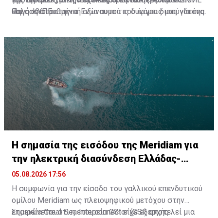
και στη στρατηγική αξία αυτού του έργου διασύνδεσης.
θαλάσσιο πυθμένα. Ενώνουμε τις δυνάμεις μας για ένα
Πηγή: ΚΥΠΕ
ευρωπαϊκό έργο κοινού ενδιαφέροντος, που ενισχύει
την ενεργειακή ασφάλεια και τη στρατηγική θέση της
χώρας μας», κατέληξε ο Κυριάκος Μητσοτάκης.
H σημασία της εισόδου της Meridiam για
την ηλεκτρική διασύνδεση Ελλάδας-
Κύπρου
05.08.2026 17:56
Η συμφωνία για την είσοδο του γαλλικού επενδυτικού
ομίλου Meridiam ως πλειοψηφικού μετόχου στην
εταιρεία Great Sea Interconnector (GSI) αποτελεί μια
Σημειώνεται ότι η εταιρεία GSI είχε εξαρχής