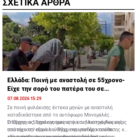
ΣΧΕΤΙΚΑ ΑΡΘΡΑ
Ελλάδα: Ποινή με αναστολή σε 55χρονο-
Είχε την σορό του πατέρα του σε
καταψύκτη
07.08.2026 15:29
Σε ποινή φυλάκισης έντεκα μηνών με αναστολή
καταδικάστηκε από το αυτόφωρο Μονομελές
Σπάρτης, ο 55χρονος γιος από τον Μυστρά Λακωνίας
Ο 55χρονος, απολογούμενος για τις κατηγορίες της
που είχε την σορό του 90χρονου πατέρα του σε
απάτης κατ' εξακολούθηση, της ψευδής κατάθεσης και
καταψύκτη για περισσότερα από δυόμισι χρόνια,
της παράβασης της νομοθεσίας περί όπλων,
«Είχα την ανάγκη να τον κρατήσω άφθαρτο τον