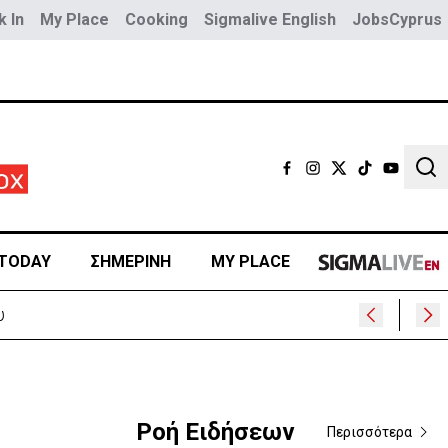
 In
My Place
Cooking
Sigmalive English
JobsCyprus
Sear
TODAY
ΣΗΜΕΡΙΝΗ
MY PLACE
υ
Ροή Ειδήσεων
Περισσότερα