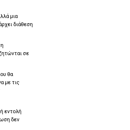
αλλά μια
άρχει διάθεση
τη
υζητώνται σε
που θα
α με τις
ν
κή εντολή
τωση δεν