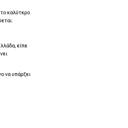
 το καλύτερο
ύεται.
Ελλάδα, είπε
ίνει
νο να υπάρξει