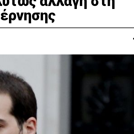
λύτως αλλαγή στη
βέρνησης