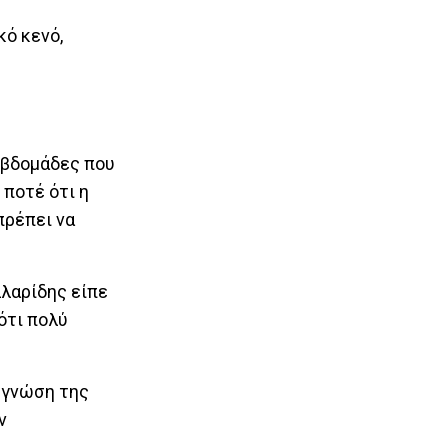
κό κενό,
εβδομάδες που
 ποτέ ότι η
πρέπει να
λαρίδης είπε
ότι πολύ
ν γνώση της
ν