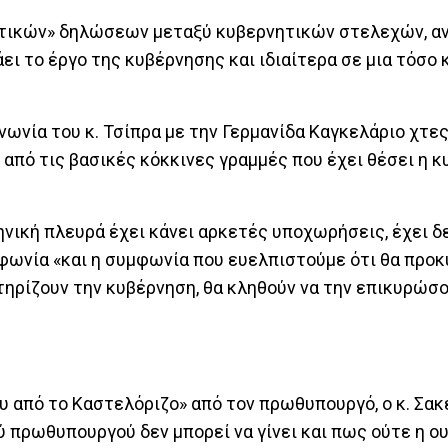
φατικών» δηλώσεων μεταξύ κυβερνητικών στελεχών, αν
ει το έργο της κυβέρνησης και ιδιαίτερα σε μια τόσο 
νωνία του κ. Τσίπρα με την Γερμανίδα Καγκελάριο χτες
 από τις βασικές κόκκινες γραμμές που έχει θέσει η 
ληνική πλευρά έχει κάνει αρκετές υποχωρήσεις, έχει δ
φωνία «και η συμφωνία που ευελπιστούμε ότι θα προκ
τηρίζουν την κυβέρνηση, θα κληθούν να την επικυρώσο
υ από το Καστελόριζο» από τον πρωθυπουργό, ο κ. Σα
ύ πρωθυπουργού δεν μπορεί να γίνει και πως ούτε η ο