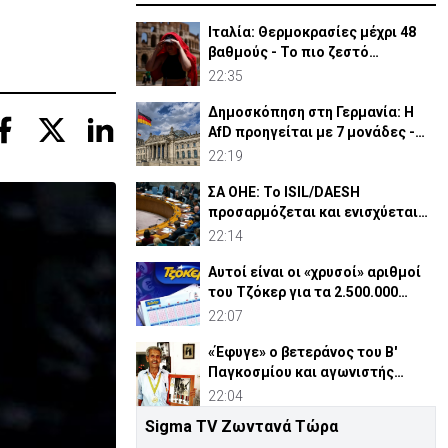
Ιταλία: Θερμοκρασίες μέχρι 48
βαθμούς - Το πιο ζεστό
καλοκαίρι των 100 χρόνων
22:35
Δημοσκόπηση στη Γερμανία: Η
AfD προηγείται με 7 μονάδες -
Διεύρυνε τη διαφορά
22:19
ΣΑ ΟΗΕ: Το ISIL/DAESH
προσαρμόζεται και ενισχύεται
στην Αφρική - Πώς απειλεί
22:14
Αυτοί είναι οι «χρυσοί» αριθμοί
του Τζόκερ για τα 2.500.000
ευρώ
22:07
«Έφυγε» ο βετεράνος του Β'
Παγκοσμίου και αγωνιστής
ΕΟΚΑ, Παύλος Μ. Κασάπης
22:04
Sigma TV Ζωντανά Τώρα
«Όχι» 9 χωρών σε ισχυρισμό