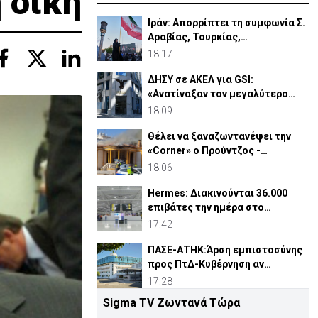
 δίκη
Ιράν: Απορρίπτει τη συμφωνία Σ.
Αραβίας, Τουρκίας,
Πακιστάν-«Μόνο στα χαρτιά»
18:17
ΔΗΣΥ σε ΑΚΕΛ για GSI:
«Ανατίναξαν τον μεγαλύτερο
ηλεκτροπαραγωγικό σταθμό»
18:09
Θέλει να ξαναζωντανέψει την
«Corner» o Προύντζος -
«Πληγώνει τις αναμνήσεις»
18:06
Hermes: Διακινούνται 36.000
επιβάτες την ημέρα στο
αεροδρόμιο Λάρνακας
17:42
ΠΑΣΕ-ΑΤΗΚ:Άρση εμπιστοσύνης
προς ΠτΔ-Κυβέρνηση αν
αντικατασταθεί ο Οικονομίδης
17:28
Sigma TV Ζωντανά Τώρα
Άγκυρα: Η «Συμφωνία της