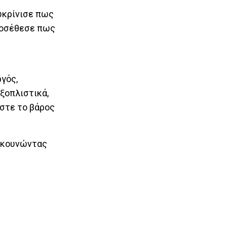
υκρίνισε πως
προσέθεσε πως
γός,
ξοπλιστικά,
εστε το βάρος
ς κουνώντας