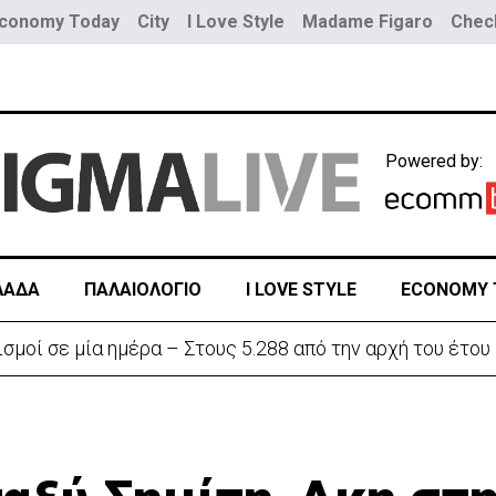
conomy Today
City
I Love Style
Madame Figaro
Check
Powered by:
ΛΑΔΑ
ΠΑΛΑΙΟΛΟΓΙΟ
I LOVE STYLE
ECONOMY 
ην «Corner» o Προύντζος - «Πληγώνει τις αναμνήσεις»