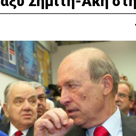
ταξύ Σημίτη-Ακη στη