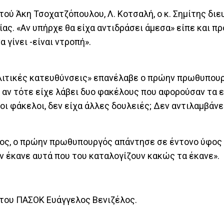
ύ Άκη Τσοχατζόπουλου, Λ. Κοτσαλή, ο κ. Σημίτης διε
ας. «Αν υπήρχε θα είχα αντιδράσει άμεσα» είπε και 
 γίνει -είναι ντροπή».
πολιτικές κατευθύνσεις» επανέλαβε ο πρώην πρωθυπουρ
αν τότε είχε λάβει δυο φακέλους που αφορούσαν τα ε
 οι φάκελοι, δεν είχα άλλες δουλειές; Δεν αντιλαμβάν
υλος, ο πρώην πρωθυπουργός απάντησε σε έντονο ύφο
Αν έκανε αυτά που του καταλογίζουν κακώς τα έκανε».
 του ΠΑΣΟΚ Ευάγγελος Βενιζέλος.