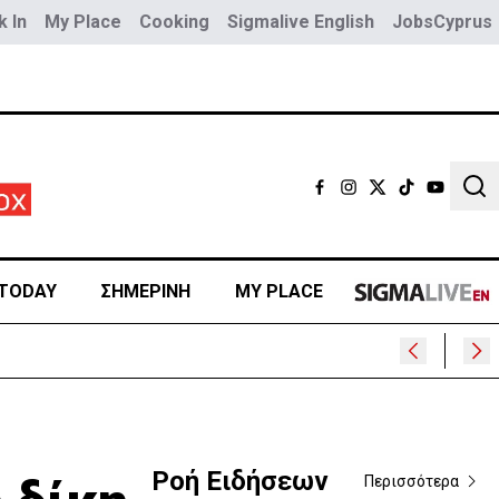
 In
My Place
Cooking
Sigmalive English
JobsCyprus
Sear
TODAY
ΣΗΜΕΡΙΝΗ
MY PLACE
Ροή Ειδήσεων
Περισσότερα