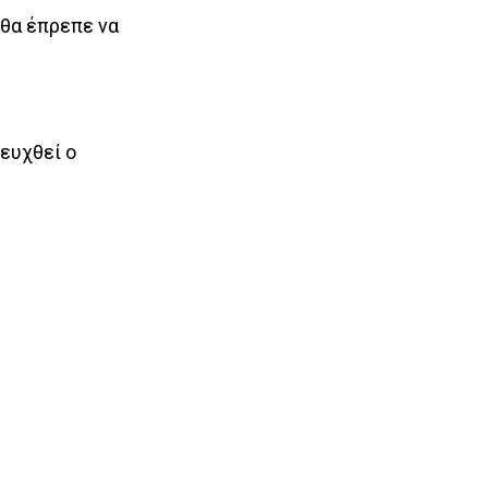
 θα έπρεπε να
τευχθεί ο