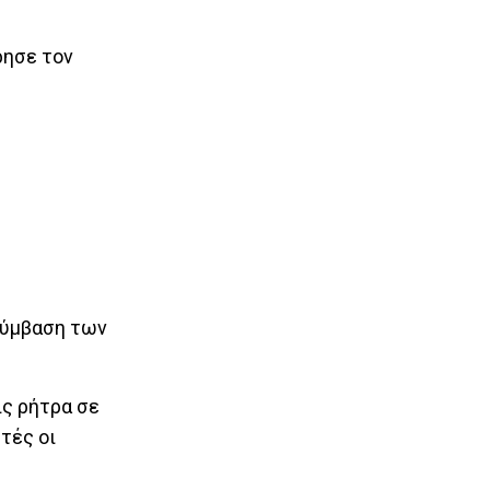
ρησε τον
 σύμβαση των
ις ρήτρα σε
τές οι