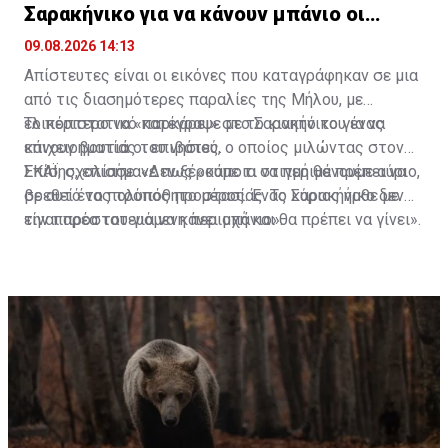
Σαρακήνικο για να κάνουν μπάνιο οι
επιβάτες
09.08.2026 14:13
Απίστευτες είναι οι εικόνες που καταγράφηκαν σε μια
από τις διασημότερες παραλίες της Μήλου, με
ελικόπτερο να «παρκάρει» στο Σαρακήνικο για να
Το περιστατικό κατέγραψε με το κινητό του ένας
κάνουν βουτιά οι επιβάτες.
επιχειρηματίας του νησιού, ο οποίος μιλώντας στον
ΣΚΑΪ, σχολίασε: «Δεν ξέρουμε τι να περιμένουμε αύριο,
Επίσης, επισήμανε πως «κάποια στιγμή θα πρέπει να
σε αυτό το πολυπόθητο μέρος. Ένας κύριος ήρθε με
βρεθεί ένας τρόπος προστασίας. Το Σαρακήνικο δεν
την παρέα του για να κάνει μπάνιο».
είναι προστατευόμενη περιοχή και θα πρέπει να γίνει».