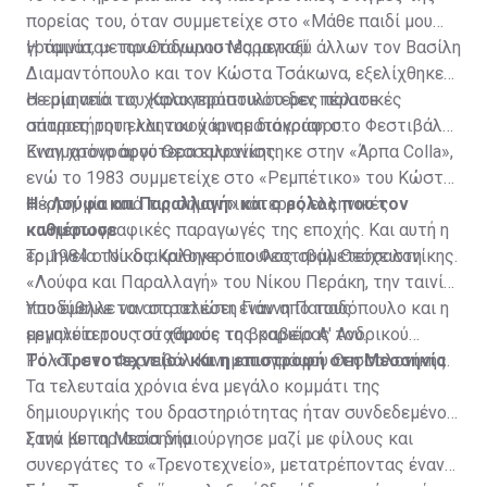
πορείας του, όταν συμμετείχε στο «Μάθε παιδί μου
γράμματα» του Θόδωρου Μαραγκού.
Η ταινία, με πρωταγωνιστές μεταξύ άλλων τον Βασίλη
Διαμαντόπουλο και τον Κώστα Τσάκωνα, εξελίχθηκε
σε μία από τις χαρακτηριστικότερες πολιτικές
Η ερμηνεία του Καλογερόπουλου δεν πέρασε
σάτιρες του ελληνικού κινηματογράφου.
απαρατήρητη και του χάρισε διάκριση στο Φεστιβάλ
Κινηματογράφου Θεσσαλονίκης.
Έναν χρόνο αργότερα εμφανίστηκε στην «Άρπα Colla»,
ενώ το 1983 συμμετείχε στο «Ρεμπέτικο» του Κώστα
Φέρρη, μία από τις σημαντικότερες ελληνικές
Η «Λούφα και Παραλλαγή» και ο ρόλος που τον
κινηματογραφικές παραγωγές της εποχής. Και αυτή η
καθιέρωσε
ερμηνεία του διακρίθηκε στο Φεστιβάλ Θεσσαλονίκης.
Το 1984 ο Νίκος Καλογερόπουλος συμμετείχε στη
«Λούφα και Παραλλαγή» του Νίκου Περάκη, την ταινία
που έμελλε να αποτελέσει έναν από τους
Υποδύθηκε τον στρατιώτη Γιάννη Παπαδόπουλο και η
μεγαλύτερους σταθμούς της καριέρας του.
ερμηνεία του τού χάρισε το βραβείο Α' Ανδρικού
Ρόλου στο Φεστιβάλ Κινηματογράφου Θεσσαλονίκης.
Το «Τρενοτεχνείο» και η επιστροφή στη Μεσσηνία
Τα τελευταία χρόνια ένα μεγάλο κομμάτι της
δημιουργικής του δραστηριότητας ήταν συνδεδεμένο
ξανά με τη Μεσσηνία.
Στην Κυπαρισσία δημιούργησε μαζί με φίλους και
συνεργάτες το «Τρενοτεχνείο», μετατρέποντας έναν