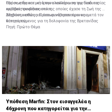
της σιωπής και μετά την ολοκλήρωση της διαδικασίας
Πλέον, η δικαστική έρευνα καλείται να φωτίσει τις
κρίθηκε προφυλακιστέος.
ακριβείς συνθήκες υπό τις οποίες έχασε τη ζωή της η
38χρονη, καθώς και όσα συνέβησαν πριν και μετά τον
Διαβάστε επίσης:
Προσωρινά κρατούμενος ο
θάνατό της.
κατηγορούμενος για τη δολοφονία της Βρετανίδας
Πηγή: Πρώτο Θέμα
Υπόθεση Marfin: Στον εισαγγελέα η
46χρονη που κατηγορείται για την