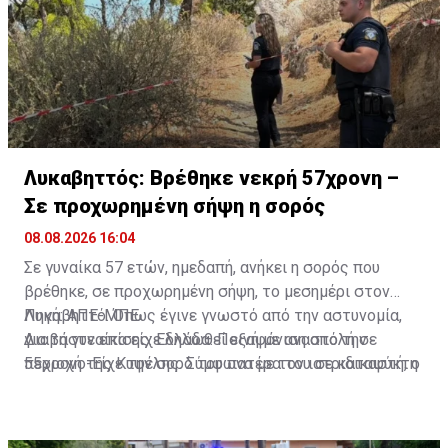
Λυκαβηττός: Βρέθηκε νεκρή 57χρονη –
Σε προχωρημένη σήψη η σορός
08.08.2026 16:04
Σε γυναίκα 57 ετών, ημεδαπή, ανήκει η σορός που
βρέθηκε, σε προχωρημένη σήψη, το μεσημέρι στον
Λυκαβηττό. Όπως έγινε γνωστό από την αστυνομία,
Πηγή: ΑΠΕ-ΜΠΕ
για τη γυναίκα είχε δηλωθεί εξαφάνιση από την
Διαβάστε επίσης:
Ελλάδα: Ποινή με αναστολή σε
περιοχή της Κυψέλης. Σύμφωνα με τον ιατριδικαστή, ο
55χρονο-Είχε την σορό του πατέρα του σε καταψύκτη
θάνατός της αποδίδεται σε πτώση. Προανάκριση για
το συμβάν διενεργεί το Αστυνομικό Τμήμα Εξαρχείων.