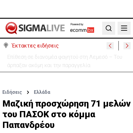
Powered by:
Search
Έκτακτες ειδήσεις
Ιταλία-Ισπανία: Στα άκρα η διπλωματική κόντρα για
το Σένγκεν
Ειδήσεις
Ελλάδα
Μαζική προσχώρηση 71 μελών
του ΠΑΣΟΚ στο κόμμα
Παπανδρέου