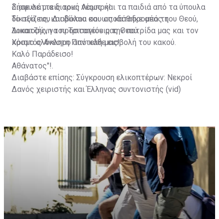
διαφυλάττεις τους νέους και τα παιδιά από τα ύπουλα
Zήσε σε μια διαρκή Λαμπρή!
δίκτυα του Διαβόλου και ως καταδρομέας του Θεού,
Το αξίζεις, και δίκαια σου αποδόθηκε από τη
λοκατζής, να προστατεύεις την πατρίδα μας και τον
Δικαιοσύνη του Τρισαγίου μας Θεού.
κόσμο ολόκληρο από κάθε εισβολή του κακού.
Χριστός Ανέστη Παντελή μας!
Καλό Παράδεισο!
Αθάνατος"!.
Διαβάστε επίσης:
Σύγκρουση ελικοπτέρων: Νεκροί
Δανός χειριστής και Έλληνας συντονιστής (vid)