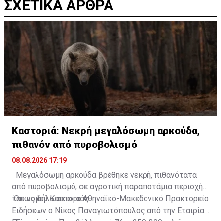
ΣΧΕΤΙΚΑ ΑΡΘΡΑ
Καστοριά: Νεκρή μεγαλόσωμη αρκούδα,
πιθανόν από πυροβολισμό
08.08.2026 17:19
Μεγαλόσωμη αρκούδα βρέθηκε νεκρή, πιθανότατα
από πυροβολισμό, σε αγροτική παραποτάμια περιοχή
του νομού Καστοριάς.
Όπως δήλωσε στο Αθηναϊκό-Μακεδονικό Πρακτορείο
Ειδήσεων ο Νίκος Παναγιωτόπουλος από την Εταιρία