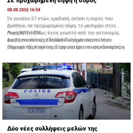
Σε προχωρημένη σήψη η σορός
08.08.2026 16:04
Σε γυναίκα 57 ετών, ημεδαπή, ανήκει η σορός που
βρέθηκε, σε προχωρημένη σήψη, το μεσημέρι στον
Λυκαβηττό. Όπως έγινε γνωστό από την αστυνομία,
Πηγή: ΑΠΕ-ΜΠΕ
για τη γυναίκα είχε δηλωθεί εξαφάνιση από την
Διαβάστε επίσης:
Ελλάδα: Ποινή με αναστολή σε
περιοχή της Κυψέλης. Σύμφωνα με τον ιατριδικαστή, ο
55χρονο-Είχε την σορό του πατέρα του σε καταψύκτη
θάνατός της αποδίδεται σε πτώση. Προανάκριση για
το συμβάν διενεργεί το Αστυνομικό Τμήμα Εξαρχείων.
Δύο νέες συλλήψεις μελών της