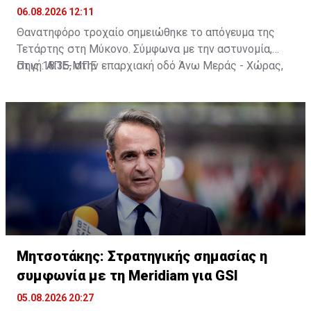
06.08.2026 12:11
Θανατηφόρο τροχαίο σημειώθηκε το απόγευμα της
Τετάρτης στη Μύκονο. Σύμφωνα με την αστυνομία,
στις 18:35, στην επαρχιακή οδό Άνω Μεράς - Χώρας,
Πηγή: ΑΠΕ-ΜΠΕ
μοτοσικλέτα που οδηγούσε 42χρονος εξετράπη της
πορείας της, πέρασε στο αντίθετο ρεύμα και
συγκρούστηκε με Ι.Χ. αυτοκίνητο που οδηγούσε
25χρονος. Από τη σύγκρουση ο 42χρονος
τραυματίστηκε θανάσιμα. Τα αίτια του δυστυχήματος
διερευνώνται από την Υποδιεύθυνση Αστυνομίας
Μυκόνου.
Μητσοτάκης: Στρατηγικής σημασίας η
συμφωνία με τη Meridiam για GSI
05.08.2026 20:27