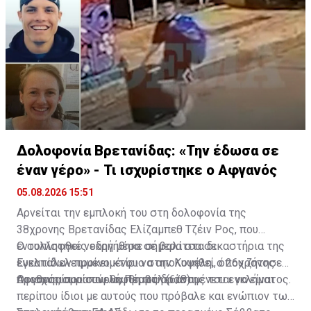
Δολοφονία Βρετανίδας: «Την έδωσα σε
έναν γέρο» - Τι ισχυρίστηκε ο Αφγανός
05.08.2026 15:51
Αρνείται την εμπλοκή του στη δολοφονία της
38χρονης Βρετανίδας Ελίζαμπεθ Τζέιν Ρος, που
εντοπίστηκε νεκρή μέσα σε βαλίτσα σε
Ο συλληφθείς οδηγήθηκε σήμερα στα δικαστήρια της
εγκαταλελειμμένο κτίριο στην Κυψέλη, ο 26χρονος
Ευελπίδων προκειμένου να απολογηθεί, όπου ζήτησε
Αφγανός που συνελήφθη ως δράστης του εγκλήματος.
προθεσμία για αύριο, Πέμπτη (6/8).
Οι ισχυρισμοί που θα προβάλει αναμένεται να είναι
περίπου ίδιοι με αυτούς που πρόβαλε και ενώπιον των