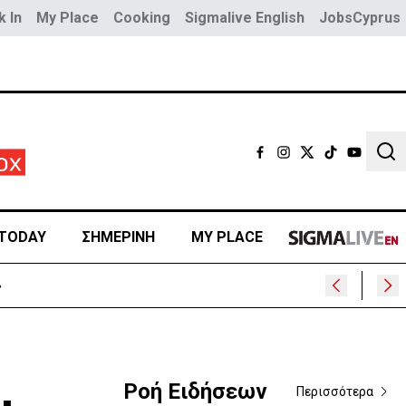
 In
My Place
Cooking
Sigmalive English
JobsCyprus
Sear
TODAY
ΣΗΜΕΡΙΝΗ
MY PLACE
»
Ροή Ειδήσεων
Περισσότερα