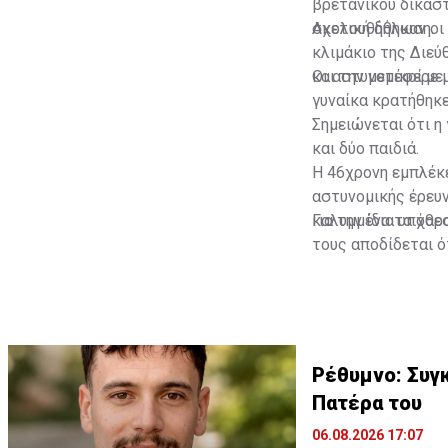
βρετανικού δικαστ
σχετική δήλωση.
Ακολουθήθηκαν οι
κλιμάκιο της Διε
και την μετέφερε 
Οι αστυνομικοί με
γυναίκα κρατήθηκε
Σημειώνεται ότι η
και δύο παιδιά.
Η 46χρονη εμπλέκε
αστυνομικής έρευν
καλυμμένα τα χαρα
Για την ίδια υπόθ
τους αποδίδεται ό
τράπεζας, προκειμ
Διαβάστε επίσης:
ΦΩΤΟ: Τα ντοκουμέ
Ρέθυμνο: Συγκ
Πατέρα του
Πηγή: ΑΠΕ-ΜΠΕ
06.08.2026 17:07