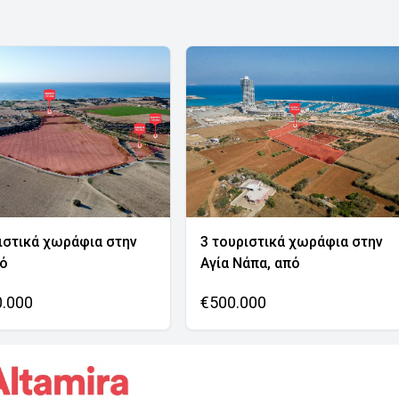
ιστικά χωράφια στην
3 τουριστικά χωράφια στην
νό
Αγία Νάπα, από
0.000
€500.000