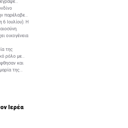
πέγραψε
ονδίνο
ην παρέλαβε
 6 Ιουλίου). Η
αιοσύνη.
χει οικογένεια
ία της
κό ρόλο με
ήφθησαν και
μαρία της
Marfin
fin
ον Ιερέα