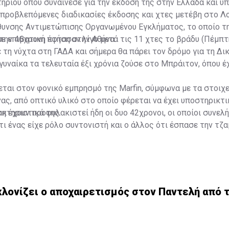
ηρίου όπου συναίνεσε για την έκδοσή της στην Ελλάδα και υ
 προβλεπόμενες διαδικασίες έκδοσης και χτες μετέβη στο Λ
ύθυνσης Αντιμετώπισης Οργανωμένου Εγκλήματος, το οποίο τ
με επιβατική πτήση στην Αθήνα.
 την 46χρονη έφτασαν λίγο μετά τις 11 χτες το βράδυ (Πέμπτη
 τη νύχτα στη ΓΑΔΑ και σήμερα θα πάρει τον δρόμο για τη Δικ
 γυναίκα τα τελευταία έξι χρόνια ζούσε στο Μπράιτον, όπου έ
ται στον φονικό εμπρησμό της Marfin, σύμφωνα με τα στοιχε
ας, από οπτικό υλικό στο οποίο φέρεται να έχει υποστηρικτι
κτηριστικά της.
εση έχουν προφυλακιστεί ήδη οι δυο 42χρονοι, οι οποίοι συνελ
τι ένας είχε ρόλο συντονιστή και ο άλλος ότι έσπασε την τζα
ένου να διευκολυνθεί ο εμπρησμός.
ΒΙΝΤΕΟ: Η στιγμή της δολοφονικής επίθεσης με μολότοφ στη 
ντα που ταυτοποίησαν τους τρεις για τις δολοφονίες στη Mar
λονίζει ο αποχαιρετισμός στον Παντελή από τ