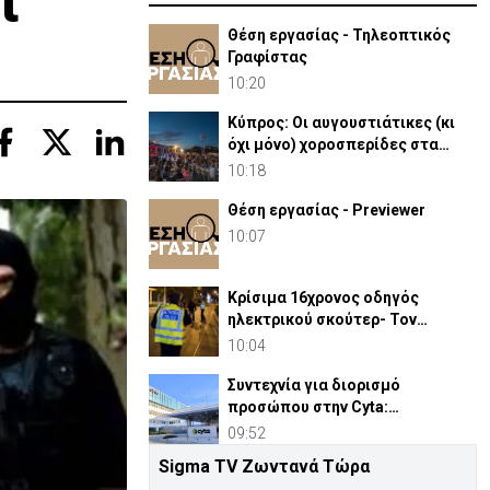
ι
Θέση εργασίας - Τηλεοπτικός
Γραφίστας
10:20
Κύπρος: Οι αυγουστιάτικες (κι
όχι μόνο) χοροσπερίδες στα
χωριά μας
10:18
Θέση εργασίας - Previewer
10:07
Κρίσιμα 16χρονος οδηγός
ηλεκτρικού σκούτερ- Τον
παρέσυρε μεθυσμένος οδηγός
10:04
Συντεχνία για διορισμό
προσώπου στην Cyta:
«Περίπτωση σύγκρουσης
09:52
συμφερόντων»
Sigma TV Ζωντανά Τώρα
Πίσω στο ΗΒ για την κηδεία του