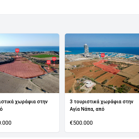
ιστικά χωράφια στην
3 τουριστικά χωράφια στην
νό
Αγία Νάπα, από
0.000
€500.000