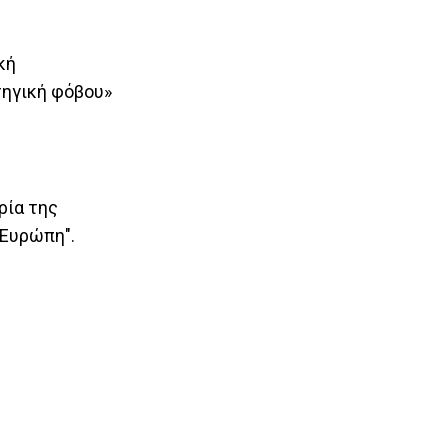
κή
τηγική φόβου»
ρία της
 Ευρώπη".