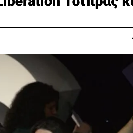
iberation Τσίπρας κ