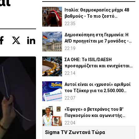
αι
Ιταλία: Θερμοκρασίες μέχρι 48
βαθμούς - Το πιο ζεστό
καλοκαίρι των 100 χρόνων
22:35
Δημοσκόπηση στη Γερμανία: Η
AfD προηγείται με 7 μονάδες -
Διεύρυνε τη διαφορά
22:19
ΣΑ ΟΗΕ: Το ISIL/DAESH
προσαρμόζεται και ενισχύεται
στην Αφρική - Πώς απειλεί
22:14
Αυτοί είναι οι «χρυσοί» αριθμοί
του Τζόκερ για τα 2.500.000
ευρώ
22:07
«Έφυγε» ο βετεράνος του Β'
Παγκοσμίου και αγωνιστής
ΕΟΚΑ, Παύλος Μ. Κασάπης
22:04
Sigma TV Ζωντανά Τώρα
«Όχι» 9 χωρών σε ισχυρισμό