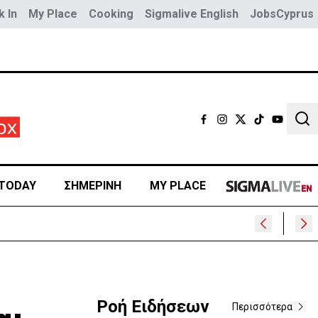
 In
My Place
Cooking
Sigmalive English
JobsCyprus
Sear
TODAY
ΣΗΜΕΡΙΝΗ
MY PLACE
Ροή Ειδήσεων
Περισσότερα