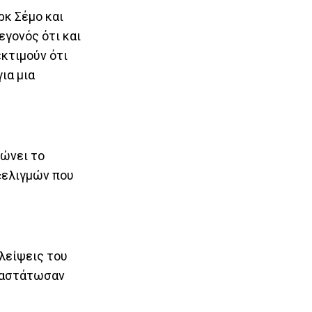
ρκ Σέμο και
εγονός ότι και
εκτιμούν ότι
ια μια
ώνει το
«ελιγμών που
λείψεις του
αναστάτωσαν