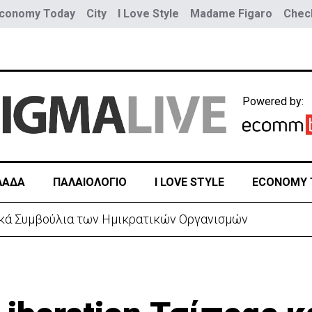
conomy Today
City
I Love Style
Madame Figaro
Check
Powered by:
ΛΑΔΑ
ΠΑΛΑΙΟΛΟΓΙΟ
I LOVE STYLE
ECONOMY 
 διαβεβαίωσης-Οι αγχωμένοι και οι πιο.. χαλαροί (vid)