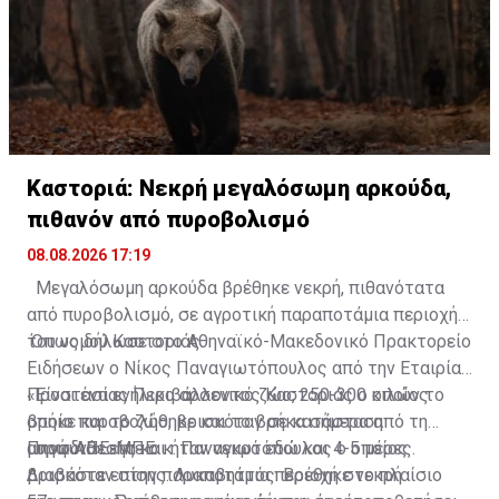
Καστοριά: Νεκρή μεγαλόσωμη αρκούδα,
πιθανόν από πυροβολισμό
08.08.2026 17:19
Μεγαλόσωμη αρκούδα βρέθηκε νεκρή, πιθανότατα
από πυροβολισμό, σε αγροτική παραποτάμια περιοχή
του νομού Καστοριάς.
Όπως δήλωσε στο Αθηναϊκό-Μακεδονικό Πρακτορείο
Ειδήσεων ο Νίκος Παναγιωτόπουλος από την Εταιρία
Προστασίας Περιβάλλοντος Καστοριάς ο οποίος
«Είναι ένα ενήλικο αρσενικό ζώο, 250-300 κιλών το
βρήκε και το ζώο, βρισκόταν σε κατάσταση
οποίο πυροβολήθηκε και το βρήκα σήμερα από τη
αποσύνθεσης και ήταν νεκρό εδώ και 4-5 μέρες.
μυρωδιά» είπε ο κ. Παναγιωτόπουλος ο οποίος
Πηγή: ΑΠΕ-ΜΠΕ
βρισκόταν στην παραποτάμια περιοχή στο πλαίσιο
Διαβάστε επίσης:
Λυκαβηττός: Βρέθηκε νεκρή