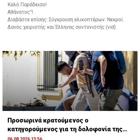
Καλό Παράδεισο!
Αθάνατος"!.
Διαβάστε επίσης:
Σύγκρουση ελικοπτέρων: Νεκροί
Δανός χειριστής και Έλληνας συντονιστής (vid)
Προσωρινά κρατούμενος ο
κατηγορούμενος για τη δολοφονία της
Βρετανίδας
06.08.2026 13:56