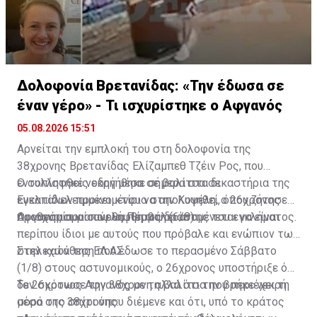
Δολοφονία Βρετανίδας: «Την έδωσα σε
έναν γέρο» - Τι ισχυρίστηκε ο Αφγανός
05.08.2026 15:51
Αρνείται την εμπλοκή του στη δολοφονία της
38χρονης Βρετανίδας Ελίζαμπεθ Τζέιν Ρος, που
εντοπίστηκε νεκρή μέσα σε βαλίτσα σε
Ο συλληφθείς οδηγήθηκε σήμερα στα δικαστήρια της
εγκαταλελειμμένο κτίριο στην Κυψέλη, ο 26χρονος
Ευελπίδων προκειμένου να απολογηθεί, όπου ζήτησε
Αφγανός που συνελήφθη ως δράστης του εγκλήματος.
προθεσμία για αύριο, Πέμπτη (6/8).
Οι ισχυρισμοί που θα προβάλει αναμένεται να είναι
περίπου ίδιοι με αυτούς που πρόβαλε και ενώπιον των
στελεχών της ΕΛ.ΑΣ.
Στην κατάθεση που έδωσε το περασμένο Σάββατο
(1/8) στους αστυνομικούς, ο 26χρονος υποστήριξε ότι
δεν σκότωσε την 38χρονη αλλά ότι την βρήκε νεκρή
Το 26χρονος Αφγανός με τη βαλίτσα που περιέχει τη
μέσα στο σπίτι όπου διέμενε και ότι, υπό το κράτος
σορό της 38χρονης: