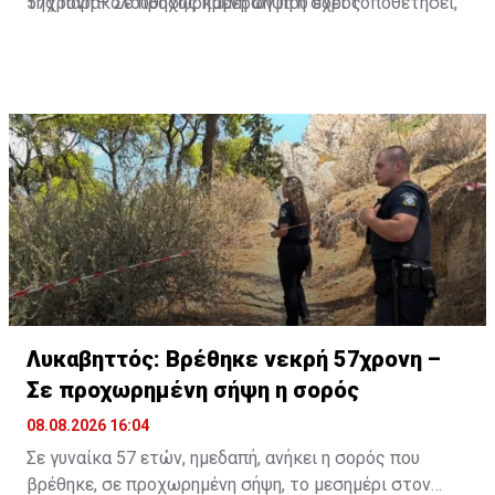
της παρακολούθησης καμερών που έχει τοποθετήσει,
57χρονη – Σε προχωρημένη σήψη η σορός
με ερευνητική ομάδα, για την άγρια πανίδα.
Λυκαβηττός: Βρέθηκε νεκρή 57χρονη –
Σε προχωρημένη σήψη η σορός
08.08.2026 16:04
Σε γυναίκα 57 ετών, ημεδαπή, ανήκει η σορός που
βρέθηκε, σε προχωρημένη σήψη, το μεσημέρι στον