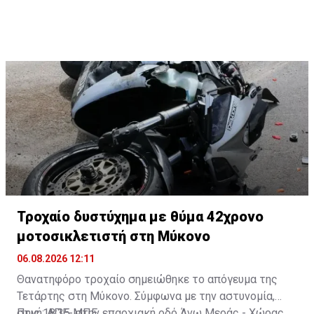
Τροχαίο δυστύχημα με θύμα 42χρονο
μοτοσικλετιστή στη Μύκονο
06.08.2026 12:11
Θανατηφόρο τροχαίο σημειώθηκε το απόγευμα της
Τετάρτης στη Μύκονο. Σύμφωνα με την αστυνομία,
στις 18:35, στην επαρχιακή οδό Άνω Μεράς - Χώρας,
Πηγή: ΑΠΕ-ΜΠΕ