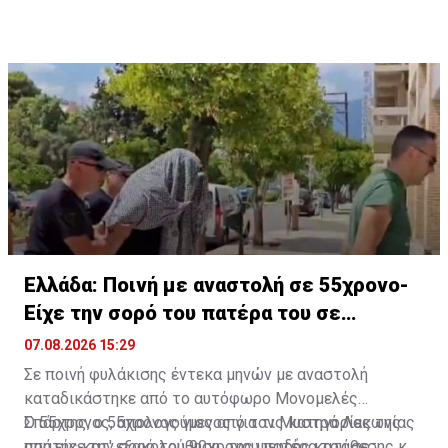
εκτελεστών της μαφίας του Έντικ, είχε εντάλματα
σύλληψης για τρεις ανθρωποκτονίες, μία απόπειρα
ανθρωποκτονίας, αρπαγή σωφρονιστικού υπαλλήλου
και άλλες εγκληματικές πράξεις, ενώ έχει
καταδικαστεί και για την δολοφονία του Ευάγγελου
Ζαμπούνη στο Νέο Κόσμο.
Ελλάδα: Ποινή με αναστολή σε 55χρονο-
Είχε την σορό του πατέρα του σε
καταψύκτη
07.08.2026 15:29
Σε ποινή φυλάκισης έντεκα μηνών με αναστολή
καταδικάστηκε από το αυτόφωρο Μονομελές
Σπάρτης, ο 55χρονος γιος από τον Μυστρά Λακωνίας
Ο 55χρονος, απολογούμενος για τις κατηγορίες της
που είχε την σορό του 90χρονου πατέρα του σε
απάτης κατ' εξακολούθηση, της ψευδής κατάθεσης και