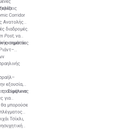
μένες
ξελίξεις
τομέα.
mic Corridor
ης Ανατολής
ές διαδρομές.
em Post
, να
ικής σημασίας
άν εκτιμάται
 Ριάντ–
ων
σραηλινής
Ισραήλ–
ην εξουσία,
εις ασφάλειας
τά το Σύμφωνο
ς για
ν θα μπορούσε
 πλέγματος
χάι Τσίκλι,
νησυχητική