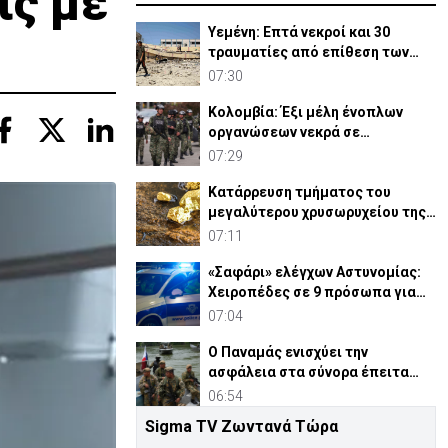
ις με
Υεμένη: Επτά νεκροί και 30
τραυματίες από επίθεση των
Χούθι στη Μόκα
07:30
Κολομβία: Έξι μέλη ένοπλων
οργανώσεων νεκρά σε
στρατιωτικές επιχειρήσεις
07:29
Κατάρρευση τμήματος του
μεγαλύτερου χρυσωρυχείου της
Αιγύπτου – Νεκρός εργάτης
07:11
«Σαφάρι» ελέγχων Αστυνομίας:
Χειροπέδες σε 9 πρόσωπα για
σωρεία αδικημάτων
07:04
Ο Παναμάς ενισχύει την
ασφάλεια στα σύνορα έπειτα
από επιθέσεις στην Κολομβία
06:54
Sigma TV Ζωντανά Τώρα
Πώς το «Σύμφωνο της Μέκκας»