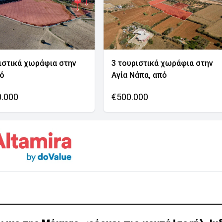
ιστικά χωράφια στην
3 τουριστικά χωράφια στην
νό
Αγία Νάπα, από
0.000
€500.000