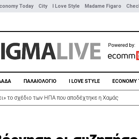
conomy Today
City
I Love Style
Madame Figaro
Check
Powered by:
ΛΑΔΑ
ΠΑΛΑΙΟΛΟΓΙΟ
I LOVE STYLE
ECONOMY 
 μεγαλύτερου χρυσωρυχείου της Αιγύπτου – Νεκρός ερ