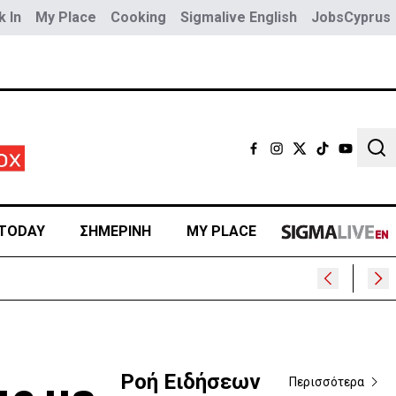
 In
My Place
Cooking
Sigmalive English
JobsCyprus
Sear
TODAY
ΣΗΜΕΡΙΝΗ
MY PLACE
γάτης
Ροή Ειδήσεων
Περισσότερα