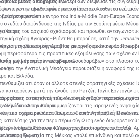
αήλ. Το ινδικό Υπουργείο Εξωτερικών διέψευσε τις συγκεκρι
 ο οικονομικός διάδρομος IMEC
ake news», επιβεβαίωσε όμως ότι παρακολουθεί στενά τις ε
μφωνα με την ανάλυση, δεν περιορίζονται στον στρατιωτικό 
ριμερή συμφωνία.
 βρίσκεται στο επίκεντρο του India-Middle East-Europe Econo
ου σχεδίου διασύνδεσης της Ινδίας με την Ευρώπη μέσω Μέσ
ης Χάιφα.
ίνει εκτός του αρχικού σχεδιασμού και προωθεί ανταγωνιστικ
τηγική σχέση Άγκυρας–Ριάντ θα μπορούσε, κατά την
Jerusal
ουρκία μεγαλύτερη δυνατότητα επιρροής σε ένα κράτος κομβ
έγγιση της Σαουδικής Αραβίας με την Τουρκία και το Πακιστ
κόμη περισσότερο τις προοπτικές εξομάλυνσης των σχέσεων
ιθανής μελλοντικής ένταξης των Σαουδαράβων στο πλαίσιο τ
λλάδα ως μέρος του «αντίβαρου»
ραάμ.
ρον για την Ανατολική Μεσόγειο παρουσιάζει η αναφορά της ι
ρο και Ελλάδα.
πενθυμίζει ότι όταν οι άλλοτε στενές στρατηγικές σχέσεις 
να καταρρέουν μετά την άνοδο του Ρετζέπ Ταγίπ Ερντογάν στ
σάρμοσε τη στρατηγική του, οικοδομώντας στενότερες σχέσ
 οι σχέσεις αυτές είναι πιθανό να ενισχυθούν περαιτέρω με
ην Ελλάδα και την Κύπρο.
 Αθήνα και Λευκωσία συμμερίζονται τις ισραηλινές ανησυχίε
υνση του τουρκικού αποτυπώματος στην Ανατολική Μεσόγειο.
ωπολιτικό σχήμα με άξονα Τουρκία–Σαουδική Αραβία–Πακιστά
ς καταλύτης για την περαιτέρω σύγκλιση ενός διαφορετικού
σραήλ, Ινδία, Ελλάδα και Κύπρο να έχουν διαφορετικά αλλά
αξίζει να σημειωθεί πως ο Υπουργός Διασποράς του Ισραήλ, Αμι
μενα συμφέροντα.
οσύστατη Συμμαχία της Μέκκας «πολύ επικίνδυνη και πολύ α