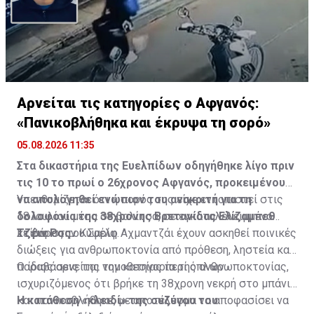
Αρνείται τις κατηγορίες ο Αφγανός:
«Πανικοβλήθηκα και έκρυψα τη σορό»
05.08.2026 11:35
Στα δικαστήρια της Ευελπίδων οδηγήθηκε λίγο πριν
τις 10 το πρωί ο 26χρονος Αφγανός, προκειμένου
να απολογηθεί ενώπιον του ανακριτή για τη
Υπενθυμίζεται ότι η σορός της είχε εντοπιστεί στις
δολοφονία της 38χρονης Βρετανίδας Ελίζαμπεθ
18 Ιουλίου μέσα σε βαλίτσα, σε εγκαταλελειμμένο
Τζέιν Ρος.
κτίριο στην Κυψέλη.
Σε βάρος του Σαρίφ Αχμαντζάι έχουν ασκηθεί ποινικές
διώξεις για ανθρωποκτονία από πρόθεση, ληστεία και
παραβάσεις της νομοθεσίας περί όπλων.
Ο ίδιος αρνείται την κατηγορία της ανθρωποκτονίας,
ισχυριζόμενος ότι βρήκε τη 38χρονη νεκρή στο μπάνιο
και πανικοβλήθηκε, με αποτέλεσμα να αποφασίσει να
Η κατάθεση «κλειδί» της συζύγου του