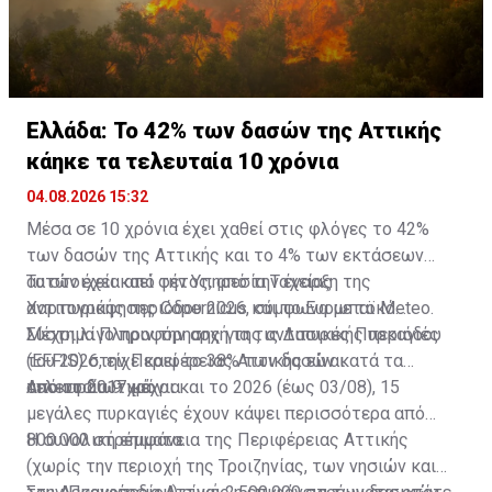
Ελλάδα: Το 42% των δασών της Αττικής
κάηκε τα τελευταία 10 χρόνια
04.08.2026 15:32
Μέσα σε 10 χρόνια έχει χαθεί στις φλόγες το 42%
των δασών της Αττικής και το 4% των εκτάσεων
αυτών έχει καεί φέτος, από την έναρξη της
Τα στοιχεία από την Υπηρεσία Ταχείας
αντιπυρικής περιόδου 2026, σύμφωνα με το Meteo.
Χαρτογράφησης Copernicus και το Ευρωπαϊκό
Σύστημα Πληροφόρησης για τις Δασικές Πυρκαγιές
Μέχρι λίγο πριν την αρχή της αντιπυρικής περιόδου
(EFFIS) στην Περιφέρειας Αττικής είναι
του 2026, είχε καεί το 38% των δασών κατά τα
αποκαρδιωτικά.
τελευταία 9 χρόνια.
Από το 2017 μέχρι και το 2026 (έως 03/08), 15
μεγάλες πυρκαγιές έχουν κάψει περισσότερα από
800.000 στρέμματα.
Η συνολική επιφάνεια της Περιφέρειας Αττικής
(χωρίς την περιοχή της Τροιζηνίας, των νησιών και