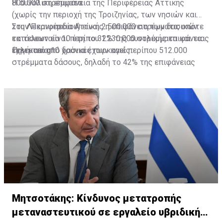
800.000 στρέμματα.
Η συνολική επιφάνεια της Περιφέρειας Αττικής
(χωρίς την περιοχή της Τροιζηνίας, των νησιών και
του Λεκανοπεδίου) είναι 2.500.000 στρέμματα, οπότε
Στην Περιφέρεια Αττικής η επιφάνεια των δασικών
τα τελευταία 10 έτη το 32% της συνολικής επιφάνειας
εκτάσεων είναι περίπου 1.230.000 στρέμματα και τα
έχει καεί από δασικές πυρκαγιές.
τελευταία 10 χρόνια έχουν καεί περίπου 512.000
Πηγή: cnn.gr
στρέμματα δάσους, δηλαδή το 42% της επιφάνειας
των δασών.
Μητσοτάκης: Κίνδυνος μετατροπής
μεταναστευτικού σε εργαλείο υβριδικής