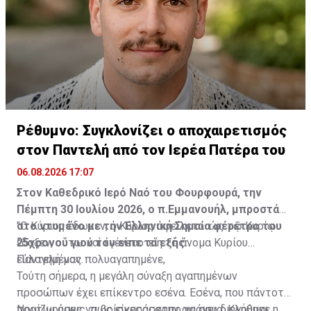
Ρέθυμνο: Συγκλονίζει ο αποχαιρετισμός
στον Παντελή από τον Ιερέα Πατέρα του
06.08.2026 17:07
Στον Καθεδρικό Ιερό Ναό του Φουρφουρά, την
Πέμπτη 30 Ιουλίου 2026, ο π.Εμμανουήλ, μπροστά
στο ντυμένο με την Ελληνική Σημαία φέρετρο του
"Ο Κύριος ἔδωκεν, ὁ Κύριος ἀφείλετο· ὡς τῷ Κυρίῳ
25χρονου γιού του είπε τα εξής:
ἔδοξεν, οὕτω καὶ ἐγένετο· εἴη τὸ ὄνομα Κυρίου
εὐλογημένον.
Παντελή μας πολυαγαπημένε,
Τούτη σήμερα, η μεγάλη σύναξη αγαπημένων
προσώπων έχει επίκεντρο εσένα. Εσένα, που πάντοτε
προτιμούσες να βρίσκεσαι στην αφάνεια. Κλήθηκε η
Νομίζω όμως, πως είναι άσκοπο να σου διηγούμαι