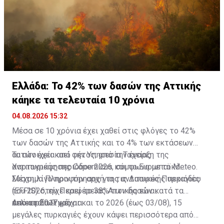
Ελλάδα: Το 42% των δασών της Αττικής
κάηκε τα τελευταία 10 χρόνια
04.08.2026 15:32
Μέσα σε 10 χρόνια έχει χαθεί στις φλόγες το 42%
των δασών της Αττικής και το 4% των εκτάσεων
αυτών έχει καεί φέτος, από την έναρξη της
Τα στοιχεία από την Υπηρεσία Ταχείας
αντιπυρικής περιόδου 2026, σύμφωνα με το Meteo.
Χαρτογράφησης Copernicus και το Ευρωπαϊκό
Σύστημα Πληροφόρησης για τις Δασικές Πυρκαγιές
Μέχρι λίγο πριν την αρχή της αντιπυρικής περιόδου
(EFFIS) στην Περιφέρειας Αττικής είναι
του 2026, είχε καεί το 38% των δασών κατά τα
αποκαρδιωτικά.
τελευταία 9 χρόνια.
Από το 2017 μέχρι και το 2026 (έως 03/08), 15
μεγάλες πυρκαγιές έχουν κάψει περισσότερα από