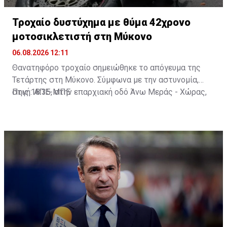
Τροχαίο δυστύχημα με θύμα 42χρονο
μοτοσικλετιστή στη Μύκονο
06.08.2026 12:11
Θανατηφόρο τροχαίο σημειώθηκε το απόγευμα της
Τετάρτης στη Μύκονο. Σύμφωνα με την αστυνομία,
στις 18:35, στην επαρχιακή οδό Άνω Μεράς - Χώρας,
Πηγή: ΑΠΕ-ΜΠΕ
μοτοσικλέτα που οδηγούσε 42χρονος εξετράπη της
πορείας της, πέρασε στο αντίθετο ρεύμα και
συγκρούστηκε με Ι.Χ. αυτοκίνητο που οδηγούσε
25χρονος. Από τη σύγκρουση ο 42χρονος
τραυματίστηκε θανάσιμα. Τα αίτια του δυστυχήματος
διερευνώνται από την Υποδιεύθυνση Αστυνομίας
Μυκόνου.