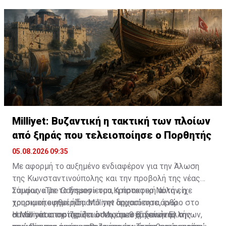
ταξιδιωτικές τάσεις».
Milliyet: Βυζαντική η τακτική των πλοίων
από ξηράς που τελειοποίησε ο Πορθητής
05.08.2026 09:35
Με αφορμή το αυξημένο ενδιαφέρον για την Άλωση
της Κωνσταντινούπολης και την προβολή της νέας
ταινίας «The Odyssey» του Κρίστοφερ Νόλαν, η
Σύμφωνα με το δημοσίευμα, η πρακτική αυτή είχε
τουρκική εφημερίδα Milliyet δημοσίευσε άρθρο στο
χρησιμοποιηθεί ήδη από την αρχαιότητα, ενώ
οποίο υποστηρίζει ότι ο Μωάμεθ Β΄ δεν ήταν ο
συναντάται σε περιπτώσεις των αρχαίων Ελλήνων,
Η Milliyet υποστηρίζει ότι η επιτυχία εκείνης της