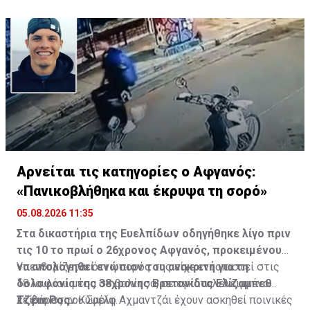
Αρνείται τις κατηγορίες ο Αφγανός:
«Πανικοβλήθηκα και έκρυψα τη σορό»
05.08.2026 11:35
Στα δικαστήρια της Ευελπίδων οδηγήθηκε λίγο πριν
τις 10 το πρωί ο 26χρονος Αφγανός, προκειμένου
να απολογηθεί ενώπιον του ανακριτή για τη
Υπενθυμίζεται ότι η σορός της είχε εντοπιστεί στις
δολοφονία της 38χρονης Βρετανίδας Ελίζαμπεθ
18 Ιουλίου μέσα σε βαλίτσα, σε εγκαταλελειμμένο
Τζέιν Ρος.
κτίριο στην Κυψέλη.
Σε βάρος του Σαρίφ Αχμαντζάι έχουν ασκηθεί ποινικές