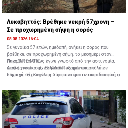
Λυκαβηττός: Βρέθηκε νεκρή 57χρονη –
Σε προχωρημένη σήψη η σορός
08.08.2026 16:04
Σε γυναίκα 57 ετών, ημεδαπή, ανήκει η σορός που
βρέθηκε, σε προχωρημένη σήψη, το μεσημέρι στον
Λυκαβηττό. Όπως έγινε γνωστό από την αστυνομία,
Πηγή: ΑΠΕ-ΜΠΕ
για τη γυναίκα είχε δηλωθεί εξαφάνιση από την
Διαβάστε επίσης:
Ελλάδα: Ποινή με αναστολή σε
περιοχή της Κυψέλης. Σύμφωνα με τον ιατριδικαστή, ο
55χρονο-Είχε την σορό του πατέρα του σε καταψύκτη
θάνατός της αποδίδεται σε πτώση. Προανάκριση για
το συμβάν διενεργεί το Αστυνομικό Τμήμα Εξαρχείων.