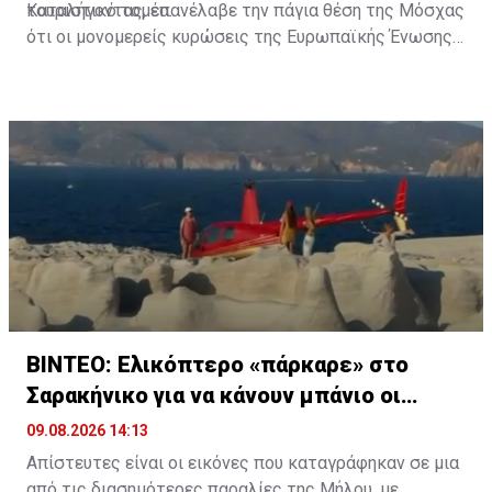
τουριστικό τομέα.
Καταλήγοντας, επανέλαβε την πάγια θέση της Μόσχας
ότι οι μονομερείς κυρώσεις της Ευρωπαϊκής Ένωσης
είναι «παράνομες», υποστηρίζοντας ότι «δεν είναι σε
θέση να επηρεάσουν την εξωτερική πολιτική πορεία»
της Ρωσίας.
ΒΙΝΤΕΟ: Ελικόπτερο «πάρκαρε» στο
Σαρακήνικο για να κάνουν μπάνιο οι
επιβάτες
09.08.2026 14:13
Απίστευτες είναι οι εικόνες που καταγράφηκαν σε μια
από τις διασημότερες παραλίες της Μήλου, με