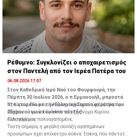
να διευκολυνθεί ο εμπρησμός.
Διαβάστε επίσης:
ΒΙΝΤΕΟ: Η στιγμή της δολοφονικής
επίθεσης με μολότοφ στη Marfin
ΦΩΤΟ: Τα ντοκουμέντα που ταυτοποίησαν τους τρεις
για τις δολοφονίες στη Marfin
Πηγή: ΑΠΕ-ΜΠΕ
Ρέθυμνο: Συγκλονίζει ο αποχαιρετισμός
στον Παντελή από τον Ιερέα Πατέρα του
06.08.2026 17:07
Στον Καθεδρικό Ιερό Ναό του Φουρφουρά, την
Πέμπτη 30 Ιουλίου 2026, ο π.Εμμανουήλ, μπροστά
στο ντυμένο με την Ελληνική Σημαία φέρετρο του
"Ο Κύριος ἔδωκεν, ὁ Κύριος ἀφείλετο· ὡς τῷ Κυρίῳ
25χρονου γιού του είπε τα εξής:
ἔδοξεν, οὕτω καὶ ἐγένετο· εἴη τὸ ὄνομα Κυρίου
εὐλογημένον.
Παντελή μας πολυαγαπημένε,
Τούτη σήμερα, η μεγάλη σύναξη αγαπημένων
προσώπων έχει επίκεντρο εσένα. Εσένα, που πάντοτε