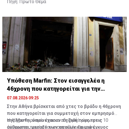
Πηγή: Πρώτο Θέμα
Υπόθεση Marfin: Στον εισαγγελέα η
46χρονη που κατηγορείται για την
επίθεση
07.08.2026 09:25
Στην Αθήνα βρίσκεται από χτες το βράδυ η 46χρονη
που κατηγορείται για συμμετοχή στον εμπρησμό
της Marfin, όπου έχασαν τη ζωή τους τρεις
Η 46χρονη αναμένεται να οδηγηθεί γύρω στις 10
άνθρωποι, μεταξύ των οποίων και μια έγκυος
σήμερα το πρωί στον εισαγγελέα Εφετών,