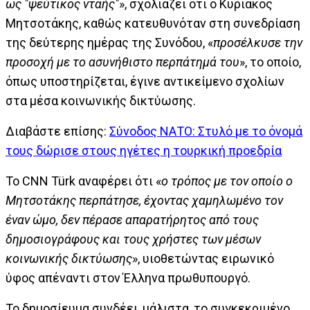
ως "ψεύτικος νταής"
», σχολιάζει ότι ο Κυριάκος
Μητσοτάκης, καθώς κατευθυνόταν στη συνεδρίαση
της δεύτερης ημέρας της Συνόδου, «
προσέλκυσε την
προσοχή με το ασυνήθιστο περπάτημά του
», το οποίο,
όπως υποστηρίζεται, έγινε αντικείμενο σχολίων
στα μέσα κοινωνικής δικτύωσης.
Διαβάστε επίσης:
Σύνοδος ΝΑΤΟ: Στυλό με το όνομά
τους δώρισε στους ηγέτες η τουρκική προεδρία
Το CNN Türk αναφέρει ότι «
ο τρόπος με τον οποίο ο
Μητσοτάκης περπάτησε, έχοντας χαμηλωμένο τον
έναν ώμο, δεν πέρασε απαρατήρητος από τους
δημοσιογράφους και τους χρήστες των μέσων
κοινωνικής δικτύωσης
», υιοθετώντας ειρωνικό
ύφος απέναντι στον Έλληνα πρωθυπουργό.
Το δημοσίευμα συνδέει, μάλιστα, το συγκεκριμένο