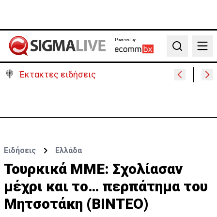
Powered by:
Search
Έκτακτες ειδήσεις
Υψηλές οι θερμοκρασίες με αυξημένη υγρασία
-«Στα παράλια είναι δύσκολα»
Ειδήσεις
Ελλάδα
Τουρκικά ΜΜΕ: Σχολίασαν
μέχρι και το… περπάτημα του
Μητσοτάκη (ΒΙΝΤΕΟ)