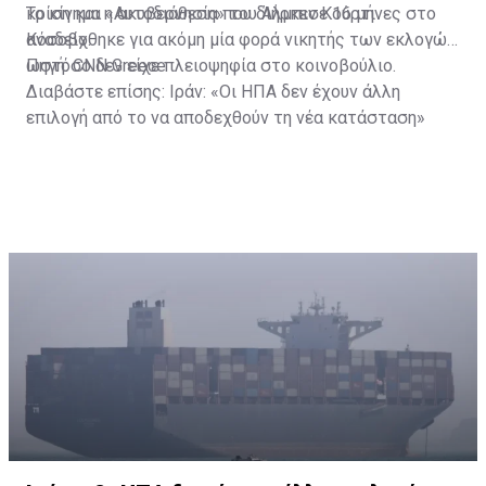
κρίση και η ακυβερνησία που διήρκεσε 16 μήνες στο
Το κίνημα «Αυτοδιάθεση» του Άλμπιν Κούρτι
Κόσοβο.
αναδείχθηκε για ακόμη μία φορά νικητής των εκλογών,
ωστόσο δεν είχε πλειοψηφία στο κοινοβούλιο.
Πηγή: CNN Greece
Διαβάστε επίσης:
Ιράν: «Οι ΗΠΑ δεν έχουν άλλη
επιλογή από το να αποδεχθούν τη νέα κατάσταση»