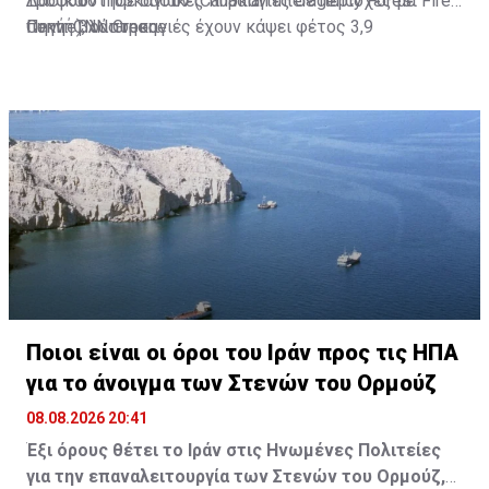
τροφοδότησε δασικές πυρκαγιές σε περιοχές με
Δασικών Πυρκαγιών (Canadian Interagency Forest Fire
πυκνή βλάστηση.
Centre), οι πυρκαγιές έχουν κάψει φέτος 3,9
Πηγή: CNN Greece
εκατομμύρια εκτάρια γης στον Καναδά.
Ποιοι είναι οι όροι του Ιράν προς τις ΗΠΑ
για το άνοιγμα των Στενών του Ορμούζ
08.08.2026 20:41
Έξι όρους θέτει το Ιράν στις Ηνωμένες Πολιτείες
για την επαναλειτουργία των Στενών του Ορμούζ,