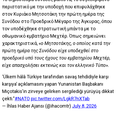
περιστατικό με την υποδοχή που επιφυλάχθηκε
στον Κυριάκο Μητσοτάκη την πρώτη ημέρα της
Συνόδου στο Προεδρικό Μέγαρο της Άγκυρας, όπου
τον υποδέχθηκε στρατιωτική μπάντα με το
οθωμανικό εμβατήριο Μεχτέρ. Όπως σημειώνει
χαρακτηριστικά, «
ο Μητσοτάκης, ο οποίος κατά την
πρώτη ημέρα της Συνόδου είχε υποδεχθεί στο
προεδρικό υπό τους ήχους του εμβατηρίου Μεχτέρ,
είχε απασχολήσει εκτενώς και τον ελληνικό Τύπο
».
‘Ülkem hâlâ Türkiye tarafından savaş tehdidiyle karşı
karşıya’ açıklamasını yapan Yunanistan Başbakanı
Miçotakis'in zirveye gelirken sergilediği yürüyüş dikkat
çekti."
#NATO
pic.twitter.com/LgkR7nXTab
— İhlas Haber Ajansı (@ihacomtr)
July 8, 2026