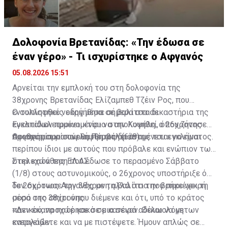
Δολοφονία Βρετανίδας: «Την έδωσα σε
έναν γέρο» - Τι ισχυρίστηκε ο Αφγανός
05.08.2026 15:51
Αρνείται την εμπλοκή του στη δολοφονία της
38χρονης Βρετανίδας Ελίζαμπεθ Τζέιν Ρος, που
εντοπίστηκε νεκρή μέσα σε βαλίτσα σε
Ο συλληφθείς οδηγήθηκε σήμερα στα δικαστήρια της
εγκαταλελειμμένο κτίριο στην Κυψέλη, ο 26χρονος
Ευελπίδων προκειμένου να απολογηθεί, όπου ζήτησε
Αφγανός που συνελήφθη ως δράστης του εγκλήματος.
προθεσμία για αύριο, Πέμπτη (6/8).
Οι ισχυρισμοί που θα προβάλει αναμένεται να είναι
περίπου ίδιοι με αυτούς που πρόβαλε και ενώπιον των
στελεχών της ΕΛ.ΑΣ.
Στην κατάθεση που έδωσε το περασμένο Σάββατο
(1/8) στους αστυνομικούς, ο 26χρονος υποστήριξε ότι
δεν σκότωσε την 38χρονη αλλά ότι την βρήκε νεκρή
Το 26χρονος Αφγανός με τη βαλίτσα που περιέχει τη
μέσα στο σπίτι όπου διέμενε και ότι, υπό το κράτος
σορό της 38χρονης:
πανικού, προχώρησε σε μια σειρά αδικαιολόγητων
«Δεν έκανα ποτέ κακό σε κανέναν. Θέλω να με
ενεργειών.
καταλάβετε και να με πιστέψετε. Ήμουν απλώς σε