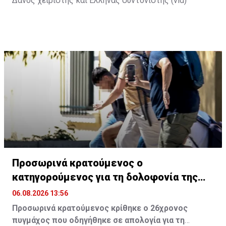
Δανός χειριστής και Έλληνας συντονιστής (vid)
Προσωρινά κρατούμενος ο
κατηγορούμενος για τη δολοφονία της
Βρετανίδας
06.08.2026 13:56
Προσωρινά κρατούμενος κρίθηκε ο 26χρονος
πυγμάχος που οδηγήθηκε σε απολογία για τη