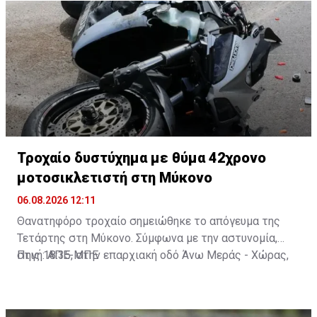
Τροχαίο δυστύχημα με θύμα 42χρονο
μοτοσικλετιστή στη Μύκονο
06.08.2026 12:11
Θανατηφόρο τροχαίο σημειώθηκε το απόγευμα της
Τετάρτης στη Μύκονο. Σύμφωνα με την αστυνομία,
στις 18:35, στην επαρχιακή οδό Άνω Μεράς - Χώρας,
Πηγή: ΑΠΕ-ΜΠΕ
μοτοσικλέτα που οδηγούσε 42χρονος εξετράπη της
πορείας της, πέρασε στο αντίθετο ρεύμα και
συγκρούστηκε με Ι.Χ. αυτοκίνητο που οδηγούσε