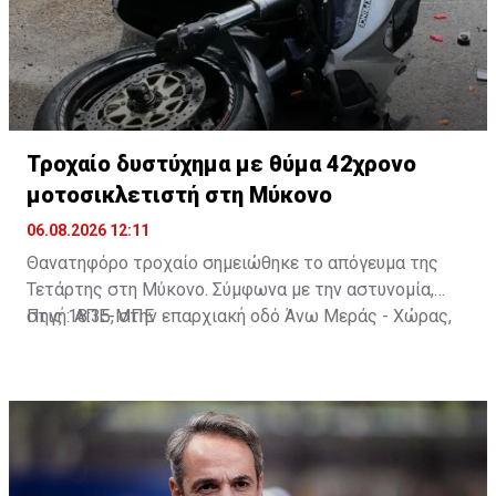
Τροχαίο δυστύχημα με θύμα 42χρονο
μοτοσικλετιστή στη Μύκονο
06.08.2026 12:11
Θανατηφόρο τροχαίο σημειώθηκε το απόγευμα της
Τετάρτης στη Μύκονο. Σύμφωνα με την αστυνομία,
στις 18:35, στην επαρχιακή οδό Άνω Μεράς - Χώρας,
Πηγή: ΑΠΕ-ΜΠΕ
μοτοσικλέτα που οδηγούσε 42χρονος εξετράπη της
πορείας της, πέρασε στο αντίθετο ρεύμα και
συγκρούστηκε με Ι.Χ. αυτοκίνητο που οδηγούσε
25χρονος. Από τη σύγκρουση ο 42χρονος
τραυματίστηκε θανάσιμα. Τα αίτια του δυστυχήματος
διερευνώνται από την Υποδιεύθυνση Αστυνομίας