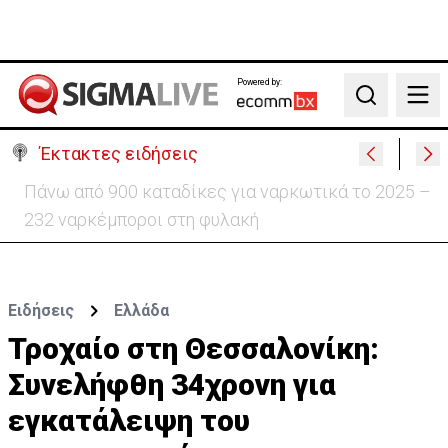
Powered by:
Search
Έκτακτες ειδήσεις
Θέλει να ξαναζωντανέψει την «Corner» o
Προύντζος - «Πληγώνει τις αναμνήσεις»
Ειδήσεις
Ελλάδα
Τροχαίο στη Θεσσαλονίκη:
Συνελήφθη 34χρονη για
εγκατάλειψη του