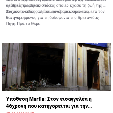
κρίθηκε προφυλακιστέος.
ακριβείς συνθήκες υπό τις οποίες έχασε τη ζωή της η
38χρονη, καθώς και όσα συνέβησαν πριν και μετά τον
Διαβάστε επίσης:
Προσωρινά κρατούμενος ο
θάνατό της.
κατηγορούμενος για τη δολοφονία της Βρετανίδας
Πηγή: Πρώτο Θέμα
Υπόθεση Marfin: Στον εισαγγελέα η
46χρονη που κατηγορείται για την
επίθεση