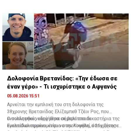
Δολοφονία Βρετανίδας: «Την έδωσα σε
έναν γέρο» - Τι ισχυρίστηκε ο Αφγανός
05.08.2026 15:51
Αρνείται την εμπλοκή του στη δολοφονία της
38χρονης Βρετανίδας Ελίζαμπεθ Τζέιν Ρος, που
εντοπίστηκε νεκρή μέσα σε βαλίτσα σε
Ο συλληφθείς οδηγήθηκε σήμερα στα δικαστήρια της
εγκαταλελειμμένο κτίριο στην Κυψέλη, ο 26χρονος
Ευελπίδων προκειμένου να απολογηθεί, όπου ζήτησε