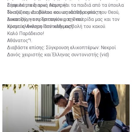
διαφυλάττεις τους νέους και τα παιδιά από τα ύπουλα
Zήσε σε μια διαρκή Λαμπρή!
δίκτυα του Διαβόλου και ως καταδρομέας του Θεού,
Το αξίζεις, και δίκαια σου αποδόθηκε από τη
λοκατζής, να προστατεύεις την πατρίδα μας και τον
Δικαιοσύνη του Τρισαγίου μας Θεού.
κόσμο ολόκληρο από κάθε εισβολή του κακού.
Χριστός Ανέστη Παντελή μας!
Καλό Παράδεισο!
Αθάνατος"!.
Διαβάστε επίσης:
Σύγκρουση ελικοπτέρων: Νεκροί
Δανός χειριστής και Έλληνας συντονιστής (vid)