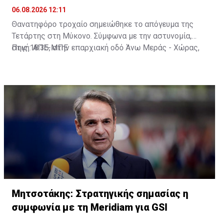
06.08.2026 12:11
Θανατηφόρο τροχαίο σημειώθηκε το απόγευμα της
Τετάρτης στη Μύκονο. Σύμφωνα με την αστυνομία,
στις 18:35, στην επαρχιακή οδό Άνω Μεράς - Χώρας,
Πηγή: ΑΠΕ-ΜΠΕ
μοτοσικλέτα που οδηγούσε 42χρονος εξετράπη της
πορείας της, πέρασε στο αντίθετο ρεύμα και
συγκρούστηκε με Ι.Χ. αυτοκίνητο που οδηγούσε
25χρονος. Από τη σύγκρουση ο 42χρονος
τραυματίστηκε θανάσιμα. Τα αίτια του δυστυχήματος
διερευνώνται από την Υποδιεύθυνση Αστυνομίας
Μυκόνου.
Μητσοτάκης: Στρατηγικής σημασίας η
συμφωνία με τη Meridiam για GSI