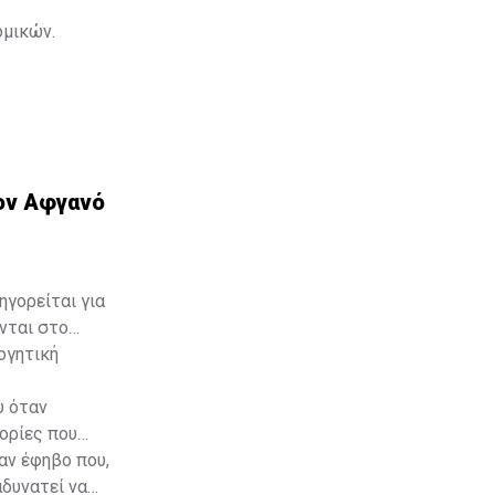
ομικών.
φράγματα
τον Αφγανό
ηγορείται για
νται στο
ογητική
υ όταν
ορίες που
αν έφηβο που,
αδυνατεί να