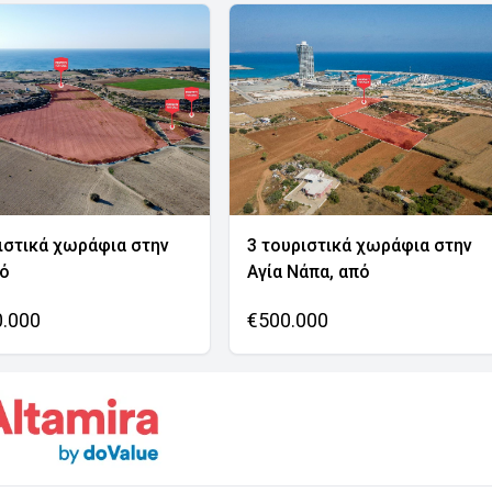
ιστικά χωράφια στην
3 τουριστικά χωράφια στην
νό
Αγία Νάπα, από
0.000
€500.000