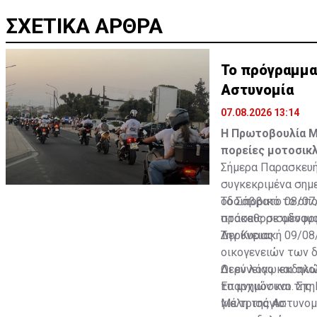
ΣΧΕΤΙΚΑ ΑΡΘΡΑ
Το πρόγραμμα
Αστυνομία
07.08.2026 13:14
Η Πρωτοβουλία Μν
πορείες μοτοσικλ
Σήμερα Παρασκευή
συγκεκριμένα σημ
οδοιπορικό το οπο
Το Σάββατο 08/07/
στάσεις σε οδοφρ
προκαθορισμένους
Δερύνειας.
Την Κυριακή 09/0
οικογενειών των 
Δερύνειας και ακο
Οι εν λόγω εκδηλ
το μνημόσυνο. Στη
Επαρχιών και της
για τρισάγιο.
Μέλη της Αστυνομί