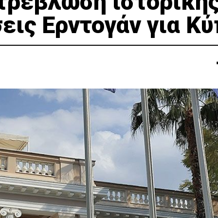
τρέβλωση ιστορική
εις Ερντογάν για Κ