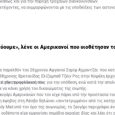
καθώς και για την παροχή τροχαίων διευκολύνσεων.
ετέχοντες, να συμμορφώνονται με τις υποδείξεις των αστυν
Πορεία Μνήμης Ισάακ-Σολωμού: Κλείνουν συμβολικά τα οδο
ύουμε», λένε οι Αμερικανοί που υιοθέτησαν 
το παρελθόν του 26χρονου Αφγανού Σαρίφ Αχμαντζάι που κατ
38χρονης Βρετανίδας Ελίζαμπεθ Τζέιν Ρος στην Κυψέλη έρχο
τά την προφυλάκισή του.
ε χθες προφυλακιστέος για την υπόθεση, ενώ κατά την απολ
ε να κάνει χρήση του δικαιώματος της σιωπής.
 ζευγάρι Αμερικανών που τον είχε πάρει υπό την προστασία το
η έφηβος στη Λέσβο δηλώνει «συντετριμμένο» από τις κατηγ
ly Mail υπό τον όρο της ανωνυμίας, το ζευγάρι περιγράφει έν
 ουδέποτε είχε εμφανίσει σημάδια ακραίας βίας και λέει ότι 