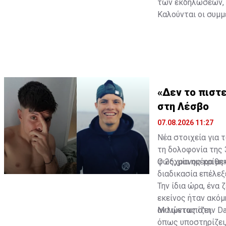
των εκδηλώσεων, 
Καλούνται οι συμμ
Διαβάστε επίσης:
«Δεν το πιστε
στη Λέσβο
07.08.2026 11:27
Νέα στοιχεία για 
τη δολοφονία της 
φως, μία ημέρα με
Ο 26χρονος κρίθηκ
διαδικασία επέλεξ
Την ίδια ώρα, ένα
εκείνος ήταν ακόμ
αντιμετωπίζει.
Μιλώντας στην Dai
όπως υποστηρίζει,