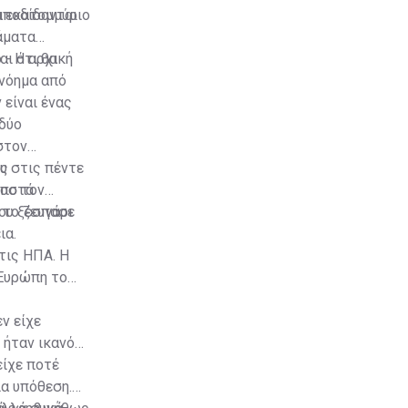
αποδίδονται
α εκατομμύριο
λάματα
αι ότι θα
 - Η αρχική
 νόημα από
 είναι ένας
 δύο
στον
ως
υ στις πέντε
γοστά
όπο τον
που ξέσπασε
 το ζευγάρι
ια.
τις ΗΠΑ. Η
 Ευρώπη το
ν είχε
 ήταν ικανός
είχε ποτέ
ια υπόθεση.