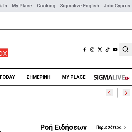
 In
My Place
Cooking
Sigmalive English
JobsCyprus
Sear
TODAY
ΣΗΜΕΡΙΝΗ
MY PLACE
»
Ροή Ειδήσεων
Περισσότερα