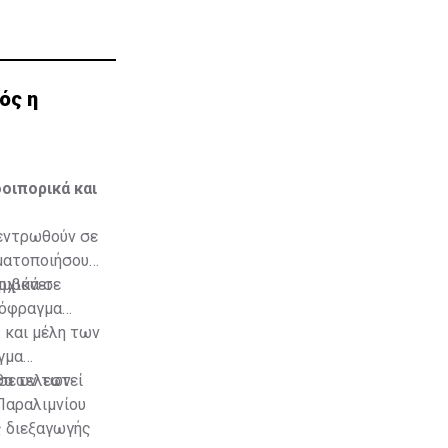
ός η
οιπορικά και
κεντρωθούν σε
ματοποιήσουν
αμβάνει
ρχικά σε
δόφραγμα
 και μέλη των
γμα
θα τελεστεί
νσεων των
Παραλιμνίου
ς διεξαγωγής