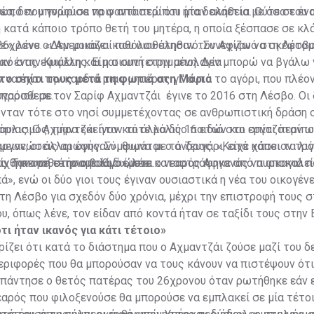
ωπο που γνώρισε πριν από περίπου μία δεκαετία με όσα του 
έα, δεν μπορούσα να φανταστώ ότι ήταν αλήθεια. Ούτε σε έν
η κατά κάποιο τρόπο θετή του μητέρα, η οποία ξέσπασε σε κ
26χρονο. «Δεν μοιάζει καθόλου αληθινό. Συνεχίζω να σκέφτομ
ε», λένε οι Αμερικανοί που υιοθέτησαν τον Αφγανό στη Λέσβο
αν ένας εφιάλτης. Είμαι συντετριμμένη. Δεν μπορώ να βγάλω
ικό στην Κυψέλη και η σιωπή στην απολογία
ν να έχω την καρδιά μιας μητέρας γι' αυτό το αγόρι, που πλέον
στο σπίτι τους μετά τη φωτιά στη Μόρια
 πρόσθεσε.
υγαριού με τον Σαρίφ Αχμαντζάι έγινε το 2016 στη Λέσβο. Οι
ονταν τότε στο νησί συμμετέχοντας σε ανθρωπιστική δράση 
ριας. Ο Αχμαντζάι ήταν τότε μόλις 16 ετών και εργαζόταν 
αυλισμός, πήρα εκείνον και άλλα δύο παιδιά στο σπίτι περίπο
ργανώσεις αρωγής. Σύμφωνα με το ζευγάρι, είχε χάσει τα λι
μεινε, οι άλλοι έφυγαν», θυμάται ο άνδρας. «Κατά κάποιον τρ
αν η σκηνή στην οποία διέμενε καταστράφηκε από πυρκαγιά 
. Τον υιοθετήσαμε λίγο», λέει.
ίχθηκε σε τέτοιο βαθμό ώστε ο νεαρός Αφγανός να αποκαλεί
», ενώ οι δύο γιοι τους έγιναν ουσιαστικά η νέα του οικογένε
στη Λέσβο για σχεδόν δύο χρόνια, μέχρι την επιστροφή τους σ
υ, όπως λένε, τον είδαν από κοντά ήταν σε ταξίδι τους στην
ότι ήταν ικανός για κάτι τέτοιο»
ρίζει ότι κατά το διάστημα που ο Αχμαντζάι ζούσε μαζί του δε
ριφορές που θα μπορούσαν να τους κάνουν να πιστέψουν ότι
απάντησε ο θετός πατέρας του 26χρονου όταν ρωτήθηκε εάν 
εαρός που φιλοξενούσε θα μπορούσε να εμπλακεί σε μία τέτο