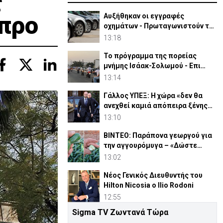
ς
ύπρο
Αυξήθηκαν οι εγγραφές
οχημάτων - Πρωταγωνιστούν τα
υβριδικά
13:18
Το πρόγραμμα της πορείας
μνήμης Ισάακ-Σολωμού - Επι
ποδός η Αστυνομία
13:14
Γάλλος ΥΠΕΞ: Η χώρα «δεν θα
ανεχθεί καμιά απόπειρα ξένης
ανάμιξης»
13:10
ΒΙΝΤΕΟ: Παράπονα γεωργού για
την αγγουρόμυγα – «Δώστε
επιδόματα, νέε Υπουργέ»
13:02
Νέος Γενικός Διευθυντής του
Hilton Nicosia ο Ilio Rodoni
12:55
Sigma TV Ζωντανά Τώρα
Ο ΔΗΣΥ αποχαιρετά τον