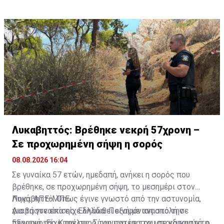
με ερευνητική ομάδα, για την άγρια πανίδα.
Λυκαβηττός: Βρέθηκε νεκρή 57χρονη –
Σε προχωρημένη σήψη η σορός
08.08.2026 16:04
Σε γυναίκα 57 ετών, ημεδαπή, ανήκει η σορός που
βρέθηκε, σε προχωρημένη σήψη, το μεσημέρι στον
Λυκαβηττό. Όπως έγινε γνωστό από την αστυνομία,
Πηγή: ΑΠΕ-ΜΠΕ
για τη γυναίκα είχε δηλωθεί εξαφάνιση από την
Διαβάστε επίσης:
Ελλάδα: Ποινή με αναστολή σε
περιοχή της Κυψέλης. Σύμφωνα με τον ιατριδικαστή, ο
55χρονο-Είχε την σορό του πατέρα του σε καταψύκτη