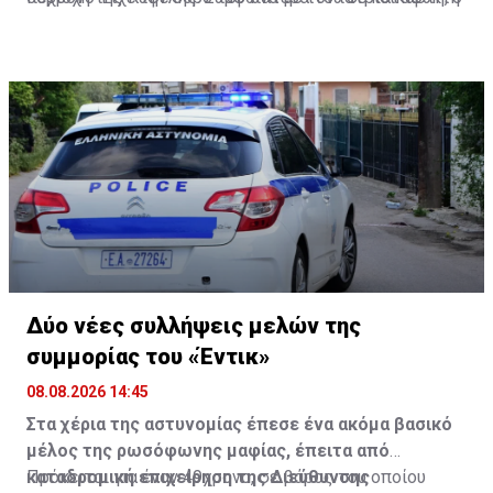
θάνατός της αποδίδεται σε πτώση. Προανάκριση για
το συμβάν διενεργεί το Αστυνομικό Τμήμα Εξαρχείων.
Δύο νέες συλλήψεις μελών της
συμμορίας του «Έντικ»
08.08.2026 14:45
Στα χέρια της αστυνομίας έπεσε ένα ακόμα βασικό
μέλος της ρωσόφωνης μαφίας, έπειτα από
καταδρομική επιχείρηση της Διεύθυνσης
Πρόκειται για έναν 49χρονο, σε βάρος του οποίου