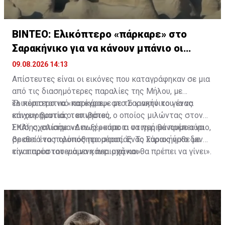
ΒΙΝΤΕΟ: Ελικόπτερο «πάρκαρε» στο
Σαρακήνικο για να κάνουν μπάνιο οι
επιβάτες
09.08.2026 14:13
Απίστευτες είναι οι εικόνες που καταγράφηκαν σε μια
από τις διασημότερες παραλίες της Μήλου, με
ελικόπτερο να «παρκάρει» στο Σαρακήνικο για να
Το περιστατικό κατέγραψε με το κινητό του ένας
κάνουν βουτιά οι επιβάτες.
επιχειρηματίας του νησιού, ο οποίος μιλώντας στον
ΣΚΑΪ, σχολίασε: «Δεν ξέρουμε τι να περιμένουμε αύριο,
Επίσης, επισήμανε πως «κάποια στιγμή θα πρέπει να
σε αυτό το πολυπόθητο μέρος. Ένας κύριος ήρθε με
βρεθεί ένας τρόπος προστασίας. Το Σαρακήνικο δεν
την παρέα του για να κάνει μπάνιο».
είναι προστατευόμενη περιοχή και θα πρέπει να γίνει».