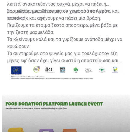
λεπτά, ανακατεύοντας συχνά, μέχρι να πήξει η
μαρμελάδα μας κάνοντας το γνωστό τεστ με το
Στο τέλος προσθέτουμε τον χυμό από το λεμόνι και
πιατάκι.
το κονιάκ και αφήνουμε να πάρει μία βράση.
Γεμίζουμε τα έτοιμα ζεστά αποστειρωμένα βάζα με
την ζεστή μαρμελάδα.
Τα κλείνουμε καλά και τα γυρίζουμε ανάποδα μέχρι να
κρυώσουν.
Τα συντηρούμε στο ψυγείο μας για τουλάχιστον έξη
μήνες εφ’ όσον έχει γίνει σωστά η αποστείρωση και το
σφράγισμα.