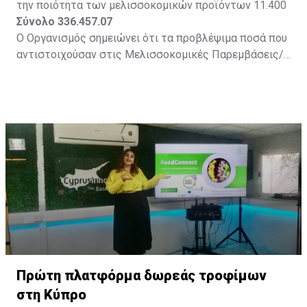
την ποιότητα των μελισσοκομικών προϊόντων 11.400
Σύνολο 336.457.07
Ο Οργανισμός σημειώνει ότι τα προβλέψιμα ποσά που
αντιστοιχούσαν στις Μελισσοκομικές Παρεμβάσεις/
Δράσεις που δεν εφαρμόστηκαν (με μηδενικό ποσό
επιδότησης) ή άλλα προβλέψιμα ποσά που απέμειναν
από άλλες Δράσεις έχουν μεταφερθεί στην ΜΠ2 -
Δράση Β1: Ορθολογική χρήση αδειοδοτημένων
φαρμάκων για αντιμετώπιση της βαρρόας. Ως εκ
τούτου, με την καταβολή του ποσού των €336.457,07
στους δικαιούχους, εκταμιεύθηκε σχεδόν το 100% των
διαθέσιμων πόρων. Το Πρόγραμμα χρηματοδοτήθηκε
σε ποσοστό 50% από Κοινοτικούς πόρους.
Πρώτη πλατφόρμα δωρεάς τροφίμων
στη Κύπρο