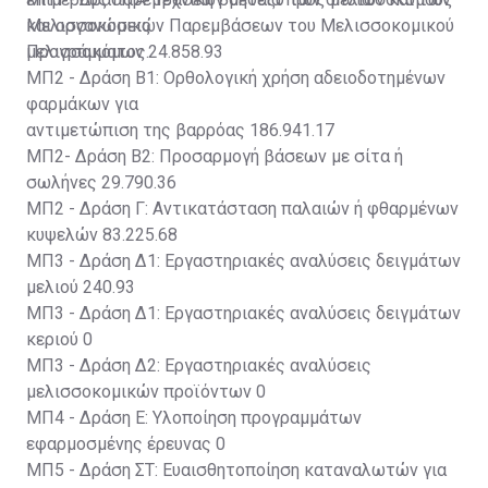
Μελισσοκομικών Παρεμβάσεων του Μελισσοκομικού
και οργανώσεις
Προγράμματος.
μελισσοκόμων 24.858.93
ΜΠ2 - Δράση Β1: Ορθολογική χρήση αδειοδοτημένων
φαρμάκων για
αντιμετώπιση της βαρρόας 186.941.17
ΜΠ2- Δράση Β2: Προσαρμογή βάσεων με σίτα ή
σωλήνες 29.790.36
ΜΠ2 - Δράση Γ: Αντικατάσταση παλαιών ή φθαρμένων
κυψελών 83.225.68
ΜΠ3 - Δράση Δ1: Εργαστηριακές αναλύσεις δειγμάτων
μελιού 240.93
ΜΠ3 - Δράση Δ1: Εργαστηριακές αναλύσεις δειγμάτων
κεριού 0
ΜΠ3 - Δράση Δ2: Εργαστηριακές αναλύσεις
μελισσοκομικών προϊόντων 0
ΜΠ4 - Δράση Ε: Υλοποίηση προγραμμάτων
εφαρμοσμένης έρευνας 0
ΜΠ5 - Δράση ΣΤ: Ευαισθητοποίηση καταναλωτών για