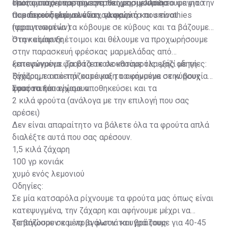
οποία μπορεί να προσφερθεί με σιγουριά το φαγητό
τρόπο αυτό μπορούμε να τα χρησιμοποιήσουμε για την
Πως φτιάχνουμε την σπιτική μαρμελλάδα:
που περισσεύει σε ένα νοικοκυριό.
παρασκευή μαρμελάδας, γλυκών ή και smoothies
Οι ειδικοί δηλώνουν ότι τα φρούτα που είναι
(φρουτοποτών).
παραγινωμένα τα κόβουμε σε κύβους και τα βάζουμε
στη κατάψυξη.
Όταν είμαστε έτοιμοι και θέλουμε να προχωρήσουμε
στην παρασκευή φρέσκας μαρμελάδας από
κατεψυγμένα φρούτα ακολουθούμε τις εξής οδηγίες:
ξεπαγώνουμε. Τα βάζετε σε κατσαρόλα μαζί με τη
Βγάζουμε από την κατάψυξη τα κομμένα σε κύβους
ζάχαρη, τα σκεπάζουμε και τα αφήνουμε στην ησυχία
φρούτα που είχαμε αποθηκεύσει και τα
τους να ξεπαγώσουν ..
Συστατικά:
2 κιλά φρούτα (ανάλογα με την επιλογή που σας
αρέσει)
Δεν είναι απαραίτητο να βάλετε όλα τα φρούτα απλά
διαλέξτε αυτά που σας αρέσουν.
1,5 κιλά ζάχαρη
100 γρ κονιάκ
χυμό ενός λεμονιού
Οδηγίες:
Σε μία κατσαρόλα ρίχνουμε τα φρούτα μας όπως είναι
κατεψυγμένα, την ζάχαρη και αφήνουμε μέχρι να
ξεπαγώσουν και να βγάλουν τα υγρά τους.
Τα βάζουμε σε μέτρια φωτιά και βράζουμε για 40-45