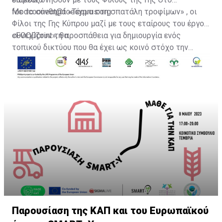
foodcoonect@foecyprus.org .
Με το σύνθημα «Τέρμα στη σπατάλη τροφίμων» , οι
Φίλοι της Γης Κύπρου μαζί με τους εταίρους του έργου
«FOODprint», θα
συνεχίζουν τη προσπάθεια για δημιουργία ενός
τοπικού δικτύου που θα έχει ως κοινό στόχο την
ανταλλαγή βέλτιστων πρακτικών και την στήριξη
όσον αφορά τη δωρεά τροφίμων.
Παρουσίαση της ΚΑΠ και του Ευρωπαϊκού