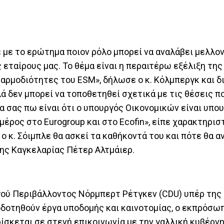
 με το ερώτημα ποιον ρόλο μπορεί να αναλάβει μελλοντ
εταίρους μας. Το θέμα είναι η περαιτέρω εξέλιξη της
αρμοδιότητες του ESM», δήλωσε ο κ. Κόλμπεργκ και δι
λά δεν μπορεί να τοποθετηθεί σχετικά με τις θέσεις πο
α σας πω είναι ότι ο υπουργός Οικονομικών είναι υπο
έρος στο Eurogroup και στο Ecofin», είπε χαρακτηριστ
 κ. Σόιμπλε θα ασκεί τα καθήκοντά του και πότε θα α
ης Καγκελαρίας Πέτερ Αλτμάιερ.
γού Περιβάλλοντος Νόρμπερτ Ρέτγκεν (CDU) υπέρ της
οτηθούν έργα υποδομής και καινοτομίας, ο εκπρόσωπ
ίσκεται σε στενή επικοινωνία με την γαλλική κυβέρνη