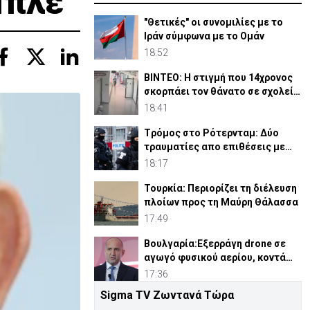
μπλε
"Θετικές" οι συνομιλίες με το
Ιράν σύμφωνα με το Ομάν
18:52
ΒΙΝΤΕΟ: Η στιγμή που 14χρονος
σκορπάει τον θάνατο σε σχολείο
στην Ταϊλάνδη
18:41
Tρόμος στο Ρότερνταμ: Δύο
τραυματίες απο επιθέσεις με
μαχαίρι
18:17
Τουρκία: Περιορίζει τη διέλευση
πλοίων προς τη Μαύρη Θάλασσα
17:49
Βουλγαρία:Εξερράγη drone σε
αγωγό φυσικού αερίου, κοντά
στα σύνορα με Ρουμανία
17:36
Sigma TV Ζωντανά Τώρα
Ο πρώην δικηγόρος του Τραμπ