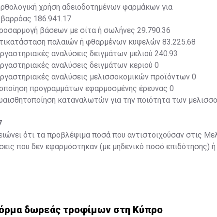
Ορθολογική χρήση αδειοδοτημένων φαρμάκων για
 βαρρόας 186.941.17
ροσαρμογή βάσεων με σίτα ή σωλήνες 29.790.36
ντικατάσταση παλαιών ή φθαρμένων κυψελών 83.225.68
ργαστηριακές αναλύσεις δειγμάτων μελιού 240.93
ργαστηριακές αναλύσεις δειγμάτων κεριού 0
Εργαστηριακές αναλύσεις μελισσοκομικών προϊόντων 0
λοποίηση προγραμμάτων εφαρμοσμένης έρευνας 0
Ευαισθητοποίηση καταναλωτών για την ποιότητα των μελισσ
7
ειώνει ότι τα προβλέψιμα ποσά που αντιστοιχούσαν στις Με
εις που δεν εφαρμόστηκαν (με μηδενικό ποσό επιδότησης) ή
που απέμειναν από άλλες Δράσεις έχουν μεταφερθεί στην Μ
ρήση αδειοδοτημένων φαρμάκων για αντιμετώπιση της βαρρόα
ταβολή του ποσού των €336.457,07 στους δικαιούχους, εκταμ
ων διαθέσιμων πόρων. Το Πρόγραμμα χρηματοδοτήθηκε σε π
όρους.
́ρμα δωρεάς τροφίμων στη Κύπρο