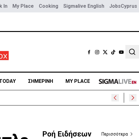
 In
My Place
Cooking
Sigmalive English
JobsCyprus
Sear
TODAY
ΣΗΜΕΡΙΝΗ
MY PLACE
Ροή Ειδήσεων
Περισσότερα