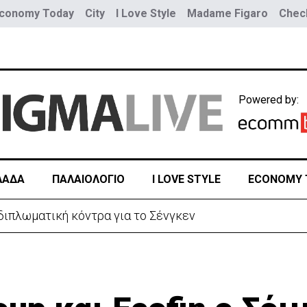
conomy Today
City
I Love Style
Madame Figaro
Check
Powered by:
ΛΑΔΑ
ΠΑΛΑΙΟΛΟΓΙΟ
I LOVE STYLE
ECONOMY 
ε αυξημένη υγρασία -«Στα παράλια είναι δύσκολα»