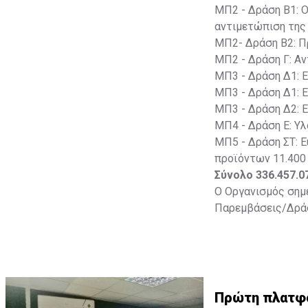
ΜΠ2 - Δράση Β1: 
αντιμετώπιση της
ΜΠ2- Δράση Β2: Π
ΜΠ2 - Δράση Γ: Α
ΜΠ3 - Δράση Δ1: Ε
ΜΠ3 - Δράση Δ1: Ε
ΜΠ3 - Δράση Δ2: 
ΜΠ4 - Δράση Ε: Υ
ΜΠ5 - Δράση ΣΤ: 
προϊόντων 11.400
Σύνολο 336.457.0
Ο Οργανισμός σημ
Παρεμβάσεις/Δράσ
προβλέψιμα ποσά 
Β1: Ορθολογική χ
τούτου, με την κα
σχεδόν το 100% τ
από Κοινοτικούς π
Πρώτη πλατφο