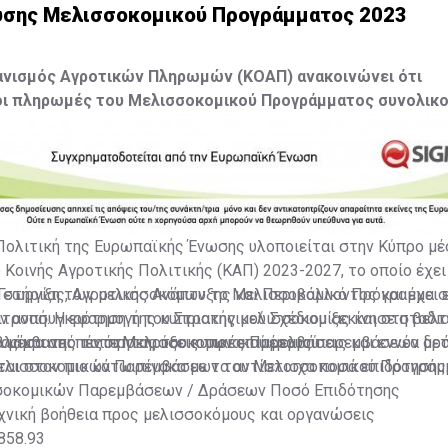
υσης Μελισσοκομικού Προγράμματος 2023
ανισμός Αγροτικών Πληρωμών (ΚΟΑΠ) ανακοινώνει ότι
ι πληρωμές του Μελισσοκομικού Προγράμματος συνολικ
ο έτος 2023.
Πολιτική της Ευρωπαϊκής Ένωσης υλοποιείται στην Κύπρο μέ
 Κοινής Αγροτικής Πολιτικής (ΚΑΠ) 2023-2027, το οποίο έχει
Γεωργίας, Αγροτικής Ανάπτυξης και Περιβάλλοντος και έχει 
ή στήριξη των μελισσοκόμων το Μελισσοκομικό Πρόγραμμα 
τροπή. Η εφαρμογή του Στρατηγικού Σχέδιου ξεκίνησε σταδι
ν ανασυγκρότηση της κυπριακής μελισσοκομίας και στη βελτ
23 μέσα από τις προκηρύξεις των επιμέρους παρεμβάσεων με
ς και της ποιότητας του κυπριακού μελιού.
ιλάμβανει πέντε Μελισσοκομικές Παρεμβάσεις και εννέα δρ
ελισσοκομικών Παρεμβάσεων του Μελισσοκομικού Προγράμ
αι στον πιο κάτω πίνακα με τα αντίστοιχα ποσά επιδότησης
σοκομικών Παρεμβάσεων / Δράσεων Ποσό Επιδότησης
χνική βοήθεια προς μελισσοκόμους και οργανώσεις
858.93