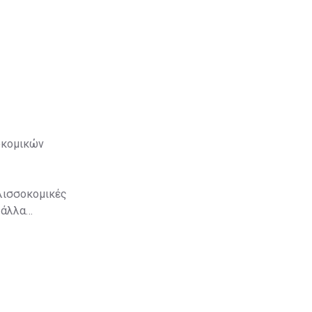
οκομικών
λισσοκομικές
 άλλα
Π2 - Δράση
ς. Ως εκ
ιεύθηκε
οσοστό 50%