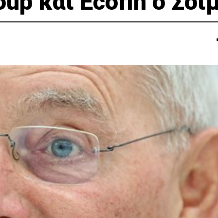
oup και Ecofin ο Σόι