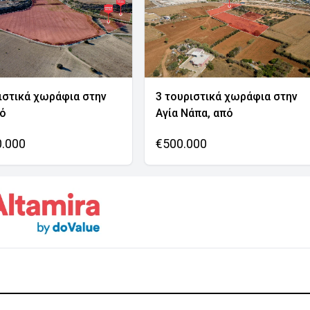
ιστικά χωράφια στην
3 τουριστικά χωράφια στην
νό
Αγία Νάπα, από
0.000
€500.000