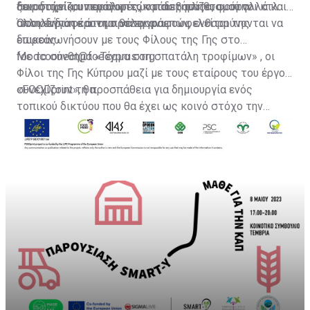
δωρητών και παραληπτών που βασίζεται στην
ξενοδοχεία, υπεραγορές, καταστήματα, φούρνοι κτλ.
που στηρίζουν ευάλωτες ομάδες πληθυσμού αλλά και
αλληλεγγύη και τη προσφορά.
οποιοδήποτε άτομο θέλει αν επωφελείται της
Όσοι ενδιαφέρονται να εγγραφούν, ενθαρρύνονται να
δωρεάς.
επικοινωνήσουν με τους Φίλους της Γης στο
foodcoonect@foecyprus.org .
Με το σύνθημα «Τέρμα στη σπατάλη τροφίμων» , οι
Φίλοι της Γης Κύπρου μαζί με τους εταίρους του έργου
«FOODprint», θα
συνεχίζουν τη προσπάθεια για δημιουργία ενός
τοπικού δικτύου που θα έχει ως κοινό στόχο την
ανταλλαγή βέλτιστων πρακτικών και την στήριξη
όσον αφορά τη δωρεά τροφίμων.