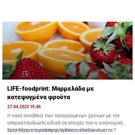
κεφτεδάκια σύντομα, βάλε την κομματιασμένη ψίχα σε
σακουλάκι με ziplock και φύλα την στην κατάψυξη.
LIFE-foodprint: Μαρμελάδα με
κατεψυγμένα φρούτα
27.04.2023 15:46
Η κακή συνήθεια των προηγούμενων χρόνων με την
υπερκατανάλωση ειδικά σε εποχές που η οικονομική
κρίση έχει επηρεάσει χιλιάδες οικογένειες στον
Στην Κύπρο οι επίσημες έρευνες έδειξαν πως οι 7