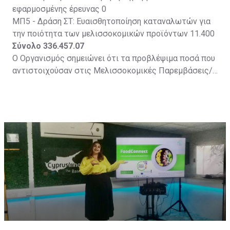
εφαρμοσμένης έρευνας 0
ΜΠ5 - Δράση ΣΤ: Ευαισθητοποίηση καταναλωτών για
την ποιότητα των μελισσοκομικών προϊόντων 11.400
Σύνολο 336.457.07
Ο Οργανισμός σημειώνει ότι τα προβλέψιμα ποσά που
αντιστοιχούσαν στις Μελισσοκομικές Παρεμβάσεις/
Δράσεις που δεν εφαρμόστηκαν (με μηδενικό ποσό
επιδότησης) ή άλλα προβλέψιμα ποσά που απέμειναν
από άλλες Δράσεις έχουν μεταφερθεί στην ΜΠ2 -
Δράση Β1: Ορθολογική χρήση αδειοδοτημένων
φαρμάκων για αντιμετώπιση της βαρρόας. Ως εκ
τούτου, με την καταβολή του ποσού των €336.457,07
στους δικαιούχους, εκταμιεύθηκε σχεδόν το 100% των
διαθέσιμων πόρων. Το Πρόγραμμα χρηματοδοτήθηκε
σε ποσοστό 50% από Κοινοτικούς πόρους.