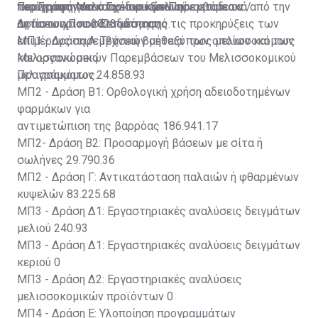
του Στρατηγικού Σχέδιου ξεκίνησε σταδιακά από την
ποιότητας του κυπριακού μελιού.
περιγράφονται στον πιο κάτω πίνακα με τα
Περιγραφή Μελισσοκομικών Παρεμβάσεων /
1η Ιανουαρίου 2023 μέσα από τις προκηρύξεις των
αντίστοιχα ποσά επιδότησης.
Δράσεων Ποσό Επιδότησης
επιμέρους παρεμβάσεων μεταξύ των οποίων και των
ΜΠ1 - Δράση Α: Τεχνική βοήθεια προς μελισσοκόμους
Μελισσοκομικών Παρεμβάσεων του Μελισσοκομικού
και οργανώσεις
Προγράμματος.
μελισσοκόμων 24.858.93
ΜΠ2 - Δράση Β1: Ορθολογική χρήση αδειοδοτημένων
φαρμάκων για
αντιμετώπιση της βαρρόας 186.941.17
ΜΠ2- Δράση Β2: Προσαρμογή βάσεων με σίτα ή
σωλήνες 29.790.36
ΜΠ2 - Δράση Γ: Αντικατάσταση παλαιών ή φθαρμένων
κυψελών 83.225.68
ΜΠ3 - Δράση Δ1: Εργαστηριακές αναλύσεις δειγμάτων
μελιού 240.93
ΜΠ3 - Δράση Δ1: Εργαστηριακές αναλύσεις δειγμάτων
κεριού 0
ΜΠ3 - Δράση Δ2: Εργαστηριακές αναλύσεις
μελισσοκομικών προϊόντων 0
ΜΠ4 - Δράση Ε: Υλοποίηση προγραμμάτων