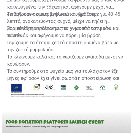
κατεψυγμένα, την ζάχαρη και αφήνουμε μέχρι να
ξεπαγώσουν και να βγάλουν τα υγρά τους.
Τα βάζουμε σε μέτρια φωτιά και βράζουμε για 40-45
λεπτά, ανακατεύοντας συχνά, μέχρι να πήξει η
μαρμελάδα μας κάνοντας το γνωστό τεστ με το
Στο τέλος προσθέτουμε τον χυμό από το λεμόνι και
πιατάκι.
το κονιάκ και αφήνουμε να πάρει μία βράση.
Γεμίζουμε τα έτοιμα ζεστά αποστειρωμένα βάζα με
την ζεστή μαρμελάδα.
Τα κλείνουμε καλά και τα γυρίζουμε ανάποδα μέχρι να
κρυώσουν.
Τα συντηρούμε στο ψυγείο μας για τουλάχιστον έξη
μήνες εφ’ όσον έχει γίνει σωστά η αποστείρωση και το
σφράγισμα.