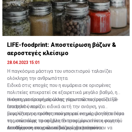
LIFE-foodprint: Αποστείρωση βάζων &
αεροστεγές κλείσιμο
28.04.2023 15:01
Η παγκόσμια μάστιγα του υποσιτισμού ταλανίζει
ολόκληρη την ανθρωπότητα.
Ειδικά στις εποχές που η ευμάρεια σε ορισμένες
πολιτείες επικρατεί σε εξαιρετικά μεγάλο βαθμό, η
ανάγκη για τροφή σε άλλες περιπτώσεις μοιάζει με
Η εκστρατεία ενημέρωσης γύρω από το έργο «LIFE-
απατηλό όνειρο.
foodprint», τονίζει ειδικά αυτή την ανάγκη, για
μεγαλύτερη ευαισθητοποίηση και ενημέρωση στο θέμα
Ένας έξυπνος τρόπος που μπορεί να μας βοηθήσει στο
της σπατάλης τροφίμων. Εκατομμύρια τόνοι φαγητού
να μειώσουμε τα απόβλητα τροφίμων είναι η σωστή
καταλήγουν στα σκουπίδια ενώ θα μπορούσαν να
αποθήκευση τους, ώστε να μην χρειαστεί να
Αποθήκευση σε γυάλινα βάζα που κλείνουν